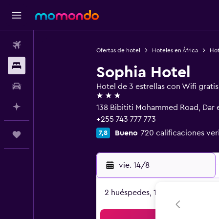
Vuelos
Ofertas de hotel
Hoteles en África
Hot
Alojamientos
Sophia Hotel
Autos
Hotel de 3 estrellas con Wifi gratis
3 estrellas
Planifica con IA
138 Bibititi Mohammed Road, Dar 
+255 743 777 773
Bueno
720 calificaciones ver
7,8
Trips
vie. 14/8
-
2 huéspedes, 1 habitación