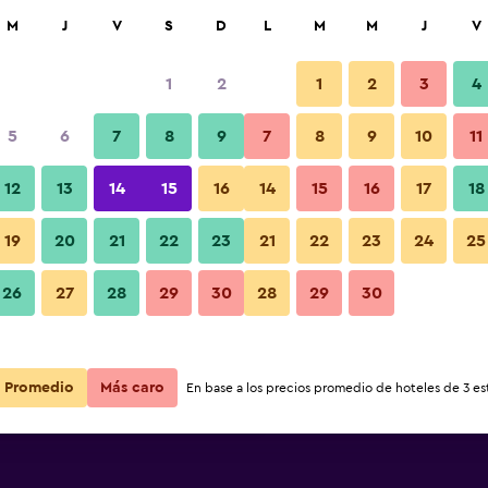
car
M
J
V
S
D
L
M
M
J
V
1
2
1
2
3
4
 barata de precio por noche
5
6
7
8
9
7
8
9
10
11
Edificio
r
Total noche
12
13
14
15
16
14
15
16
17
18
$15
Ver oferta
19
20
21
22
23
21
22
23
24
25
Fotos
26
27
28
29
30
28
29
30
$18
Ver oferta
$18
Ver oferta
Promedio
Más caro
En base a los precios promedio de hoteles de 3 est