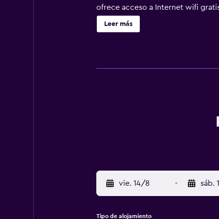
ofrece acceso a Internet wifi grat
Leer más
vie. 14/8
-
sáb. 
Tipo de alojamiento