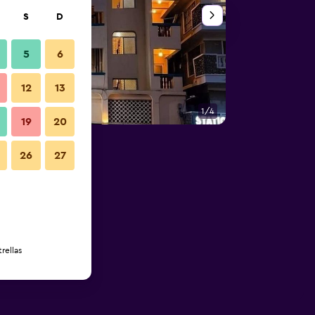
S
D
5
6
12
13
1/4
Otros
19
20
26
27
rellas