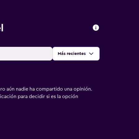
l
Ordenar por
:
Más recientes
ero aún nadie ha compartido una opinión.
bicación para decidir si es la opción