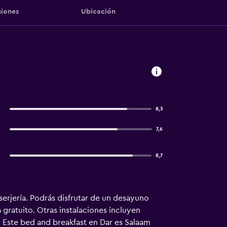
iones
Ubicación
8,3
7,6
8,7
serjería. Podrás disfrutar de un desayuno
 gratuito. Otras instalaciones incluyen
. Este bed and breakfast en Dar es Salaam