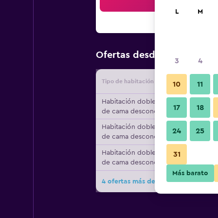
Bus
L
M
$15
Ofertas desde
/
Oferta más
3
4
Tipo de habitación
Proveedo
10
11
Habitación doble, tipo
17
18
de cama desconocido
Habitación doble, tipo
24
25
de cama desconocido
Habitación doble, tipo
31
de cama desconocido
Más barato
4 ofertas más de Sophia Hotel