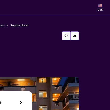
USD
laam
Sophia Hotel
6