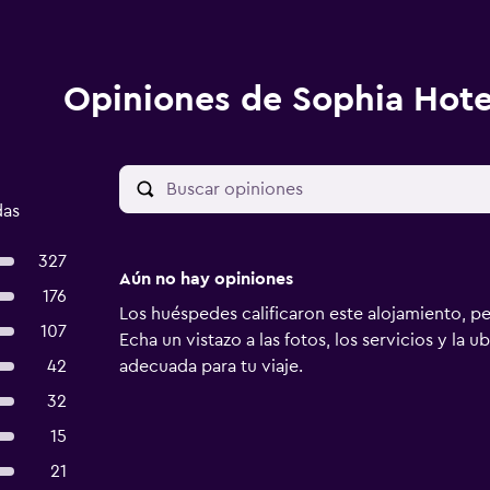
Opiniones de Sophia Hote
das
327
Aún no hay opiniones
176
Los huéspedes calificaron este alojamiento, p
107
Echa un vistazo a las fotos, los servicios y la u
42
adecuada para tu viaje.
32
15
21