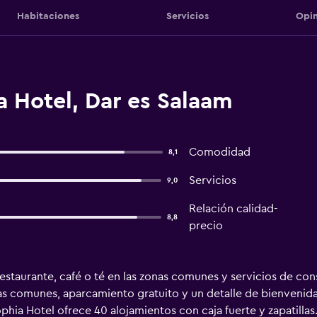
Habitaciones
Servicios
Opin
 Hotel, Dar es Salaam
Comodidad
8,1
Servicios
9,0
Relación calidad-
8,8
precio
estaurante, café o té en las zonas comunes y servicios de con
onas comunes, aparcamiento gratuito y un detalle de bienvenida
phia Hotel ofrece 40 alojamientos con caja fuerte y zapatillas