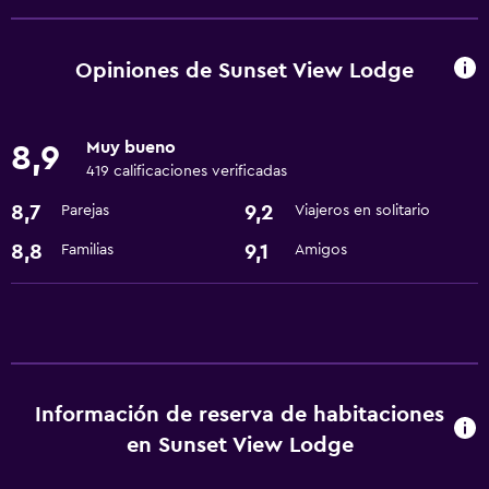
Microondas
Nevera
Opiniones de Sunset View Lodge
Baño
Muy bueno
8,9
Secador de pelo
419 calificaciones verificadas
8,7
9,2
Parejas
Viajeros en solitario
Lavandería
Lavandería
8,8
9,1
Familias
Amigos
General
Espacio de almacenamiento
Servicios y facilidades
Información de reserva de habitaciones
Servicio de habitaciones
en Sunset View Lodge