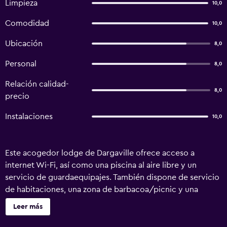
Limpieza
10,0
Comodidad
10,0
Ubicación
8,0
Personal
8,0
Relación calidad-
8,0
precio
Instalaciones
10,0
Este acogedor lodge de Dargaville ofrece acceso a
internet Wi-Fi, así como una piscina al aire libre y un
servicio de guardaequipajes. También dispone de servicio
de habitaciones, una zona de barbacoa/picnic y una
biblioteca. Los huéspedes pueden disfrutar de gran
Leer más
cantidad de instalaciones y servicios, tales como una
lavandería y un jardín. El lodge dispone de habitaciones