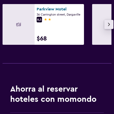
Parkview Motel
36 Carrington street, Dargaville
2 estrellas
8,5
$68
Ahorra al reservar
hoteles con momondo