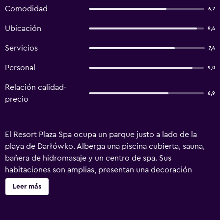
Comodidad
6,7
Ubicación
9,4
Servicios
7,4
Personal
9,0
Relación calidad-
6,9
precio
El Resort Plaza Spa ocupa un parque justo a lado de la
playa de Darłówko. Alberga una piscina cubierta, sauna,
bañera de hidromasaje y un centro de spa. Sus
habitaciones son amplias, presentan una decoración
clásica e incluyen zona de estar, TV de pantalla plana,
Leer más
nevera, hervidor de agua eléctrico y un baño privado con
ducha. El Resort Plaza Spa proporciona tratamientos de
bienestar, un parque infantil y un servicio de alquiler de