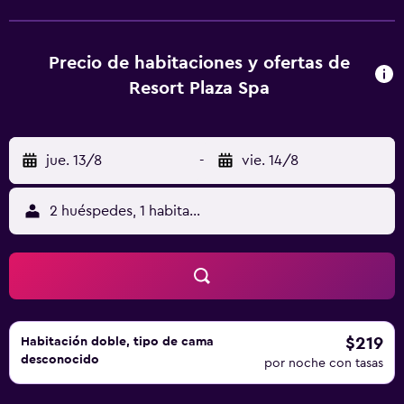
bicicletas. El restaurante sirve muchos platos europeos,
así como pescado y marisco. También hay una cafetería.
Este complejo se encuentra en Darłowo, a 350 metros del
Precio de habitaciones y ofertas de
faro, a 600 metros del muelle y a 5 km de la estación de
Resort Plaza Spa
tren.
jue. 13/8
-
vie. 14/8
2 huéspedes, 1 habitación
$219
Habitación doble, tipo de cama
desconocido
por noche con tasas