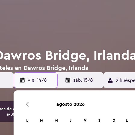
Dawros Bridge, Irland
teles en Dawros Bridge, Irlanda
vie. 14/8
-
sáb. 15/8
2 huéspe
agosto 2026
s de opciones de hoteles y alojamientos.
L
M
M
J
V
S
D
L