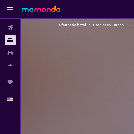
Ofertas de hotel
Hoteles en Europa
Ho
Vuelos
Alojamientos
Autos
Planifica con IA
Trips
Español