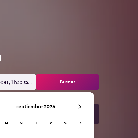
a
Buscar
des, 1 habitación
septiembre 2026
M
M
J
V
S
D