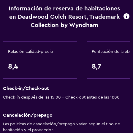
Calefacción
Información de reserva de habitaciones
Gel de ducha
en Deadwood Gulch Resort, Trademark
Aire acondicionado
Collection by Wyndham
Papeleras
Acondicionador
Relación calidad-precio
Puntuación de la ubi
Accesibilidad y adecuación
Unidad accesible para personas en silla de ruedas
8,4
8,7
Accesibilidad
Ascensor
Check-in/Check-out
Silla para ducha
Check-in después de las 15:00 - Check-out antes de las 11:00
Estacionamiento accesible
Para no fumadores
Cancelación/prepago
Lavabo bajo
Las políticas de cancelación/prepago varían según el tipo de
habitación y el proveedor.
Almohada sin plumas