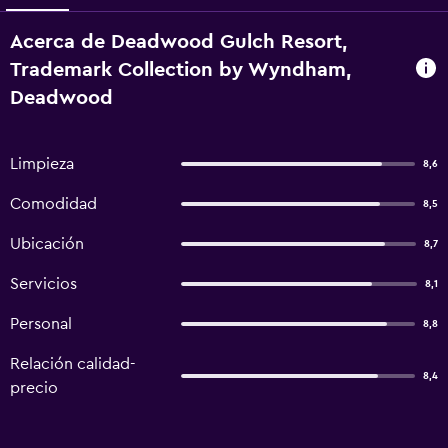
Acerca de Deadwood Gulch Resort,
Trademark Collection by Wyndham,
Deadwood
Limpieza
8,6
Comodidad
8,5
Ubicación
8,7
Servicios
8,1
Personal
8,8
Relación calidad-
8,4
precio