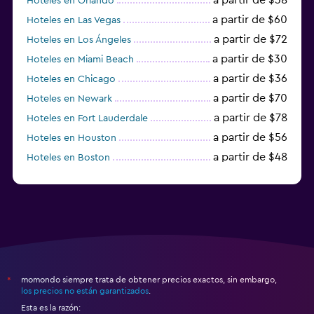
Hoteles en Orlando
a partir de $60
Hoteles en Las Vegas
a partir de $72
Hoteles en Los Ángeles
a partir de $30
Hoteles en Miami Beach
a partir de $36
Hoteles en Chicago
a partir de $70
Hoteles en Newark
a partir de $78
Hoteles en Fort Lauderdale
a partir de $56
Hoteles en Houston
a partir de $48
Hoteles en Boston
a partir de $71
Hoteles en Tampa
momondo siempre trata de obtener precios exactos, sin embargo,
*
los precios no están garantizados
.
Esta es la razón: