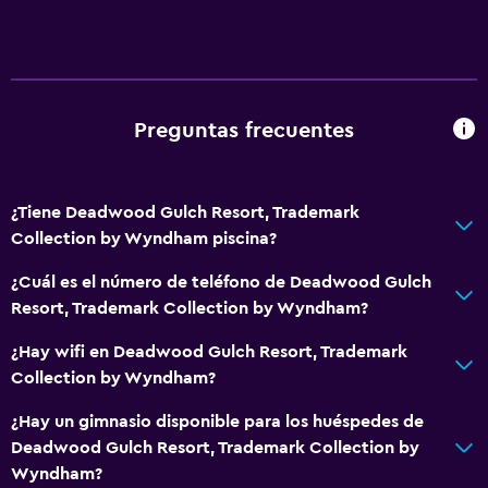
Inodoro con barras de apoyo
Áreas designadas para fumadores
Entrada privada
Preguntas frecuentes
Baño
Inodoro adaptado
¿Tiene Deadwood Gulch Resort, Trademark
Ducha
Collection by Wyndham piscina?
Inodoro con cisterna alta
¿Cuál es el número de teléfono de Deadwood Gulch
Baño pequeño adicional
Resort, Trademark Collection by Wyndham?
Tina de baño
¿Hay wifi en Deadwood Gulch Resort, Trademark
Bañera de hidromasaje
Collection by Wyndham?
Secador de pelo
¿Hay un gimnasio disponible para los huéspedes de
Aseo
Deadwood Gulch Resort, Trademark Collection by
Papel higiénico
Wyndham?