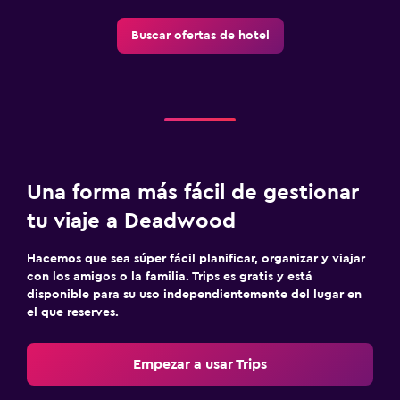
Limpieza diaria
Buscar ofertas de hotel
Botiquín de primeros auxilios
Detector de monóxido de carbono
Caja fuerte
Estacionamiento y transporte
Estacionamiento gratuito
Una forma más fácil de gestionar
Estacionamiento privado
tu viaje a Deadwood
Servicio de traslado (cargo adicional)
Hacemos que sea súper fácil planificar, organizar y viajar
con los amigos o la familia. Trips es gratis y está
Zona de trabajo
disponible para su uso independientemente del lugar en
el que reserves.
Fax/fotocopiadora
Escritorio
Empezar a usar Trips
Piscina y spa