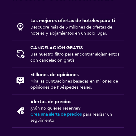
Área de picnic
Sistema de entretenimiento
Las mejores ofertas de hoteles para ti
Descubre más de 3 millones de ofertas de
Radio
hoteles y alojamientos en un solo lugar.
TV de pantalla plana
CANCELACIÓN GRATIS
TV por cable o vía satélite
Usa nuestro filtro para encontrar alojamientos
TV
con cancelación gratis.
Millones de opiniones
Habitación
Mira las puntuaciones basadas en millones de
Enchufe cerca de la cama
opiniones de huéspedes reales.
Despertador
Alertas de precios
Sofá cama
¿Aún no quieres reservar?
Crea una alerta de precios
para realizar un
Armario o clóset
seguimiento.
Salud y seguridad