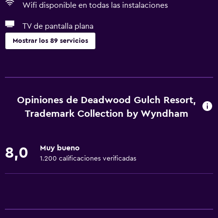
Wifi disponible en todas las instalaciones
TV de pantalla plana
Mostrar los 89 servicios
Servicios básicos
Wifi gratis
Wifi disponible en todas las instalaciones
Opiniones de Deadwood Gulch Resort,
Internet
Trademark Collection by Wyndham
Ropa de cama
Toallas
Muy bueno
8,0
Extinguidor
1.200 calificaciones verificadas
Artículos de aseo gratis
Champú
Alarma de humo