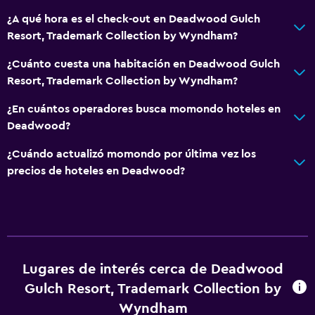
Baño privado
¿A qué hora es el check-out en Deadwood Gulch
Resort, Trademark Collection by Wyndham?
Servicios y facilidades
¿Cuánto cuesta una habitación en Deadwood Gulch
Cajero automático/banco
Resort, Trademark Collection by Wyndham?
Centro de negocios
¿En cuántos operadores busca momondo hoteles en
Servicio de despertador
Deadwood?
Caja fuerte
¿Cuándo actualizó momondo por última vez los
Instalaciones para reuniones
precios de hoteles en Deadwood?
Acceso con llave
Acceso con tarjeta
Check-out exprés
Recepción 24 horas
Lugares de interés cerca de Deadwood
Gulch Resort, Trademark Collection by
General
Wyndham