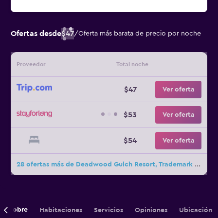
Ofertas desde
$47
/
Oferta más barata de precio por noche
Proveedor
Total noche
$47
Ver oferta
$53
Ver oferta
$54
Ver oferta
28 ofertas más de Deadwood Gulch Resort, Trademark Collection by Wyndham
Sobre
Habitaciones
Servicios
Opiniones
Ubicación