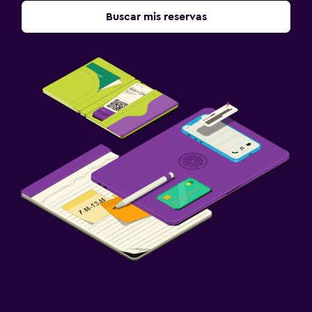
Buscar mis reservas
Bañera de hidromasaje
Lavandería
Plancha y tabla de planchar
Ideal para familias
Comidas para niños
Gimnasio
Gimnasio