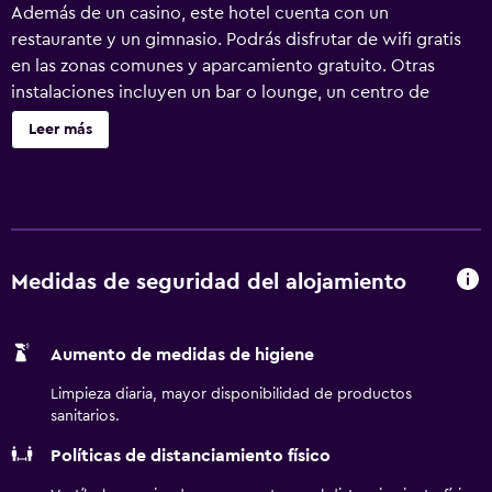
Además de un casino, este hotel cuenta con un
restaurante y un gimnasio. Podrás disfrutar de wifi gratis
en las zonas comunes y aparcamiento gratuito. Otras
instalaciones incluyen un bar o lounge, un centro de
negocios disponible las 24 horas y un centro de negocios.
Leer más
Se ofrece un servicio de limpieza a petición. Deadwood
Gulch Resort, Trademark Collection by Wyndham ofrece
88 alojamientos con aire acondicionado, caja fuerte y
cafetera y tetera. Se ofrece una televisión de pantalla
plana con canales por cable. Los baños están equipados
con ducha y bañera combinadas y artículos de higiene
Medidas de seguridad del alojamiento
personal gratuitos. Los huéspedes pueden navegar por la
web gracias a nuestro acceso a Internet wifi gratis. Los
Aumento de medidas de higiene
servicios para las personas de negocios incluyen
escritorio y teléfono. Es posible solicitar cambio de toallas
Limpieza diaria, mayor disponibilidad de productos
y cambio de sábanas. Se ofrece servicio de limpieza todos
sanitarios.
los días. Los servicios de ocio y esparcimiento en este
Políticas de distanciamiento físico
hotel incluyen gimnasio.