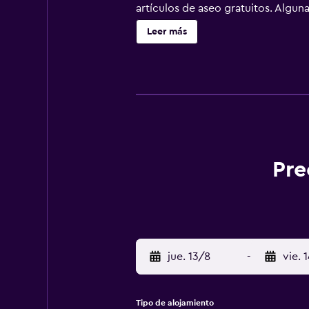
artículos de aseo gratuitos. Algu
de ropa de cama y toallas. En el al
Leer más
recepción habla tanto inglés com
Jasionka) está a 49 km.
Pre
jue. 13/8
-
vie. 
Tipo de alojamiento