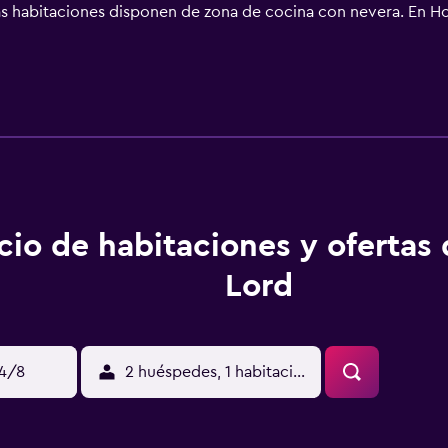
nas habitaciones disponen de zona de cocina con nevera. En Ho
ojamiento se sirve un desayuno buffet. Puedes jugar al billar e
o polaco y estará encantado de ayudar en cualquier momento
cio de habitaciones y ofertas
Lord
14/8
2 huéspedes, 1 habitación