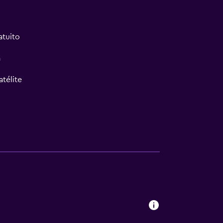
atuito
a
atélite