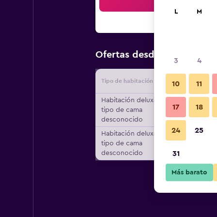
Bus
L
M
$90
Ofertas desde
/
Oferta má
3
4
Tipo de habitación
Proveedo
10
11
Habitación deluxe,
17
18
tipo de cama
desconocido
24
25
Habitación deluxe,
tipo de cama
desconocido
31
Más barato