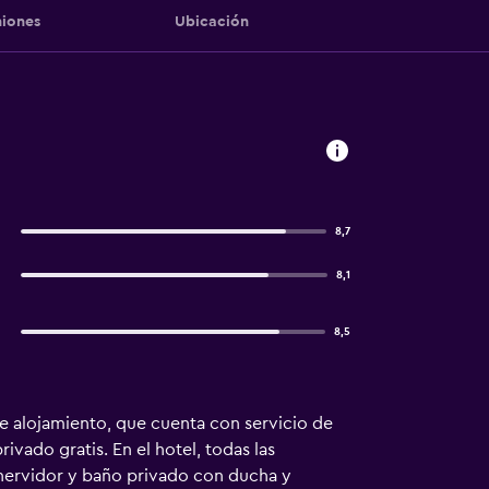
iones
Ubicación
8,7
8,1
8,5
ste alojamiento, que cuenta con servicio de
ivado gratis. En el hotel, todas las
 hervidor y baño privado con ducha y