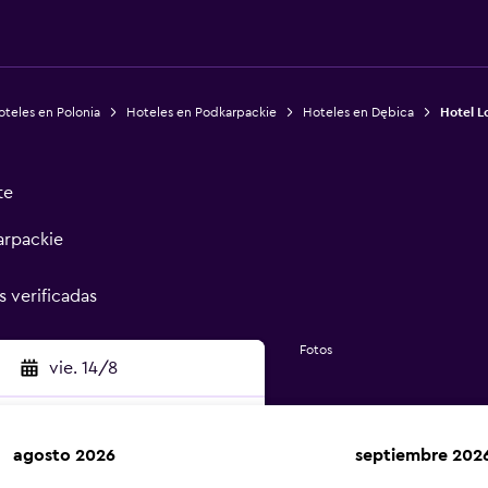
teles en Polonia
Hoteles en Podkarpackie
Hoteles en Dębica
Hotel L
te
arpackie
s verificadas
Fotos
vie. 14/8
agosto 2026
septiembre 202