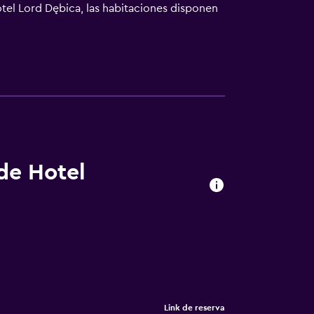
tel Lord Dębica, las habitaciones disponen
n Hotel Lord Dębica. El personal de la
. El aeropuerto (Aeropuerto de Rzeszów-
 de Hotel
Link de reserva