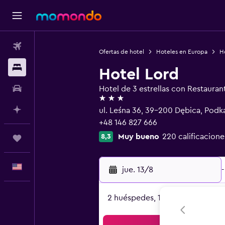
Vuelos
Ofertas de hotel
Hoteles en Europa
Ho
Alojamientos
Hotel Lord
Autos
Hotel de 3 estrellas con Restauran
3 estrellas
Planifica con IA
ul. Leśna 36, 39-200 Dębica, Podk
+48 146 827 666
Muy bueno
220 calificacione
8,3
Trips
Español
jue. 13/8
-
2 huéspedes, 1 habitación