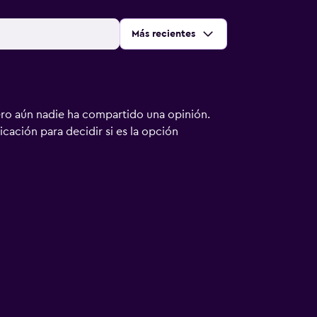
Ordenar por
:
Más recientes
ero aún nadie ha compartido una opinión.
bicación para decidir si es la opción