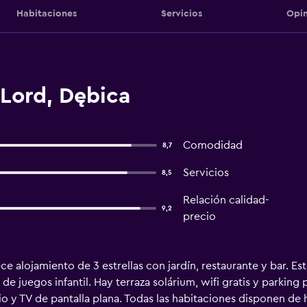
Habitaciones
Servicios
Opin
 Lord, Dębica
Comodidad
8,7
Servicios
8,5
Relación calidad-
9,2
precio
ce alojamiento de 3 estrellas con jardín, restaurante y bar. E
e juegos infantil. Hay terraza solárium, wifi gratis y parking pr
io y TV de pantalla plana. Todas las habitaciones disponen de