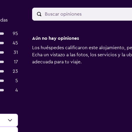
adas
95
Aún no hay opiniones
45
Los huéspedes calificaron este alojamiento, p
31
Echa un vistazo a las fotos, los servicios y la u
17
adecuada para tu viaje.
23
5
4