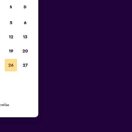
S
D
5
6
12
13
19
20
26
27
rellas