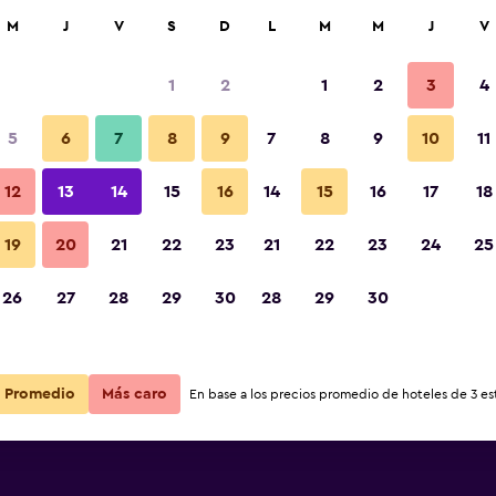
car
M
J
V
S
D
L
M
M
J
V
1
2
1
2
3
4
s barata de precio por noche
5
6
7
8
9
7
8
9
10
11
r
Total noche
12
13
14
15
16
14
15
16
17
18
19
20
21
22
23
21
22
23
24
25
$90
Ver oferta
26
27
28
29
30
28
29
30
$96
Ver oferta
Promedio
Más caro
En base a los precios promedio de hoteles de 3 est