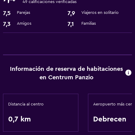
49 calificaciones verificadas
7,5
7,9
Parejas
Viajeros en solitario
Baño
Secador de pelo
7,3
7,1
Amigos
Familias
Comedor
Microondas
General
Información de reserva de habitaciones
Espacio de almacenamiento
en Centrum Panzio
Spa
Sauna
Distancia al centro
Aeropuerto más cer
0,7 km
Debrecen