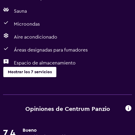
Sauna
Microondas
Aire acondicionado
Áreas designadas para fumadores
Espacio de almacenamiento
Mostrar los 7 servicios
Servicios básicos
Wifi gratis
Aire acondicionado
Opiniones de Centrum Panzio
Accesibilidad y adecuación
Bueno
7,4
Áreas designadas para fumadores