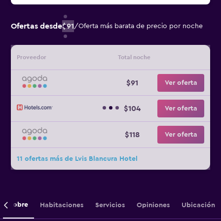
Ofertas desde
$91
/
Oferta más barata de precio por noche
Proveedor
Total noche
$91
Ver oferta
$104
Ver oferta
$118
Ver oferta
11 ofertas más de Lvis Blancura Hotel
Sobre
Habitaciones
Servicios
Opiniones
Ubicación