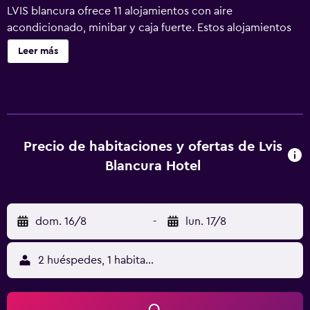
LVIS blancura ofrece 11 alojamientos con aire
acondicionado, minibar y caja fuerte. Estos alojamientos
con mobiliario y decoración diferentes disponen de
Leer más
escritorio. Las camas están vestidas con ropa de cama de
alta calidad. Se ofrece una televisión LED de 32 pulgadas
con canales por satélite de suscripción. Los baños están
equipados con ducha con cabezal de ducha tipo lluvia,
artículos de higiene personal gratuitos y secador de pelo.
Este hotel en Dharavandhoo ofrece acceso a Internet wifi
Precio de habitaciones y ofertas de Lvis
gratis. Las habitaciones también incluyen botella de agua
Blancura Hotel
gratuita y cafetera y tetera. Se ofrece servicio de limpieza
todos los días y es posible solicitar microondas. Se
pueden practicar las actividades de ocio y esparcimiento
dom. 16/8
-
lun. 17/8
que se indican más abajo en las instalaciones o cerca del
alojamiento (es posible que se aplique un recargo).
2 huéspedes, 1 habitación