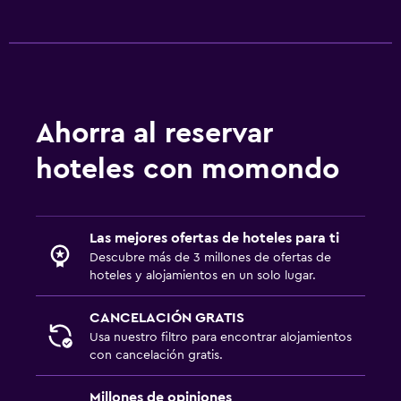
Estacionamiento y transporte
Estacionamiento en la calle
Estacionamiento gratuito
Estacionamiento privado
Ahorra al reservar
hoteles con momondo
Sistema de entretenimiento
TV de pantalla plana
TV por cable o vía satélite
Las mejores ofertas de hoteles para ti
Descubre más de 3 millones de ofertas de
TV
hoteles y alojamientos en un solo lugar.
Actividades
CANCELACIÓN GRATIS
Usa nuestro filtro para encontrar alojamientos
Salón de belleza
con cancelación gratis.
Caza
Paseos a caballo
Millones de opiniones