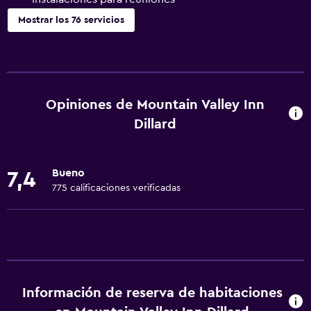
Mostrar los 76 servicios
Servicios básicos
Wifi gratis
Wifi disponible en todas las instalaciones
Opiniones de Mountain Valley Inn
Internet
Dillard
Ropa de cama
Toallas
Bueno
7,4
Extinguidor
775 calificaciones verificadas
Artículos de aseo gratis
Champú
Alarma de humo
Calefacción
Información de reserva de habitaciones
Adaptador