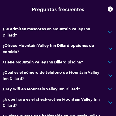
Plantas superiores accesibles por escaleras
Preguntas frecuentes
Áreas designadas para fumadores
Entrada privada
¿Se admiten mascotas en Mountain Valley Inn
Dillard?
Baño
¿Ofrece Mountain Valley Inn Dillard opciones de
Inodoro adaptado
comida?
Ducha
¿Tiene Mountain Valley Inn Dillard piscina?
Inodoro con cisterna alta
Tina de baño
¿Cuál es el número de teléfono de Mountain Valley
Inn Dillard?
Secador de pelo
Aseo
¿Hay wifi en Mountain Valley Inn Dillard?
Papel higiénico
¿A qué hora es el check-out en Mountain Valley Inn
Baño privado
Dillard?
¿Cuánto cuesta una habitación en Mountain Valley