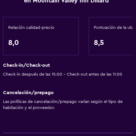
en Mountain Valley Inn Dillard
Gel de ducha
Aire acondicionado
Papeleras
Relación calidad-precio
Puntuación de la ubi
Acondicionador
8,0
8,5
Accesibilidad y adecuación
Unidad ubicada en la planta baja
Check-in/Check-out
Habitaciones para no fumadores disponibles
Check-in después de las 15:00 - Check-out antes de las 11:00
Unidad accesible para personas en silla de ruedas
Mascotas permitidas bajo consulta (pueden aplicar cargos
Cancelación/prepago
extra)
Las políticas de cancelación/prepago varían según el tipo de
Accesibilidad
habitación y el proveedor.
Estacionamiento accesible
Tina de baño adaptada
Inodoro con barras de apoyo