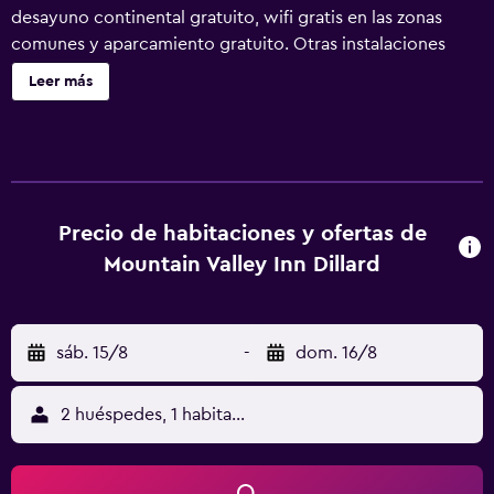
desayuno continental gratuito, wifi gratis en las zonas
comunes y aparcamiento gratuito. Otras instalaciones
incluyen una máquina expendedora. Mountain Valley Inn
Leer más
Dillard ofrece 40 alojamientos con aire acondicionado,
con acceso por pasillos exteriores y cafetera y tetera y
secador de pelo. Se ofrece una televisión LCD de 32
pulgadas con canales por cable de suscripción. Los
huéspedes pueden utilizar los siguientes servicios
disponibles en las habitaciones: frigorífico y microondas.
Precio de habitaciones y ofertas de
Los baños están equipados con ducha y bañera
Mountain Valley Inn Dillard
combinadas. Los huéspedes pueden navegar por la web
gracias a nuestro acceso a Internet wifi gratis. Los
servicios para las personas de negocios incluyen
sáb. 15/8
-
dom. 16/8
escritorio y teléfono; se ofrecen llamadas locales gratuitas
(pueden existir restricciones). Se ofrece servicio de
limpieza todos los días y es posible solicitar tabla de
2 huéspedes, 1 habitación
planchar con plancha. Los servicios de ocio y
esparcimiento en este hotel incluyen piscina al aire libre