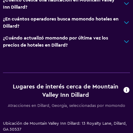
Servicios y facilidades
Inn Dillard?
Servicio de despertador
¿En cuántos operadores busca momondo hoteles en
Instalaciones para reuniones
Dillard?
Servicio de habitaciones
¿Cuándo actualizó momondo por última vez los
Acceso con tarjeta
precios de hoteles en Dillard?
Check-out exprés
Check-in/check-out privado
Recepción 24 horas
Habitaciones para fumadores disponibles
Lugares de interés cerca de Mountain
Valley Inn Dillard
Cocina
Microondas
Atracciones en Dillard, Georgia, seleccionadas por momondo
Tetera/cafetera
Ubicación de Mountain Valley Inn Dillard: 13 Royalty Lane, Dillard,
Nevera
GA 30537