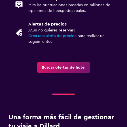
Mira las puntuaciones basadas en millones de
opiniones de huéspedes reales.
Salud y seguridad
Limpieza diaria
Alertas de precios
¿Aún no quieres reservar?
Cámaras CCTV en zonas comunes
Crea una alerta de precios
para realizar un
Cámaras CCTV en el exterior
seguimiento.
Habitación
Enchufe cerca de la cama
Buscar ofertas de hotel
Perchero
Piscina
Piscina de agua salada
Piscina al aire libre
Una forma más fácil de gestionar
tu viaje a Dillard
Lavandería