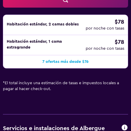
de temporada. No se permite la entrada a la piscina de
niños menores de 12 años sin la supervisión de un adulto.
Se pueden practicar las actividades de ocio y
esparcimiento que se indican más abajo en las
$78
Habitación estándar, 2 camas dobles
instalaciones o cerca del alojamiento (es posible que se
por noche con tasas
aplique un recargo).
$78
Habitación estándar, 1 cama
extragrande
por noche con tasas
7 ofertas más desde $76
*
El total incluye una estimación de tasas e impuestos locales a
pagar al hacer check-out.
Servicios e instalaciones de Albergue