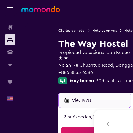
Vuelos
Ofertas de hotel
Hoteles en Asia
Hotel
Alojamientos
The Way Hostel
Autos
Propiedad vacacional con Buceo
2 estrellas
Planifica con IA
No 24-78 Chuantuo Road, Dongga
+886 8833 6586
Muy bueno
303 calificacione
8,5
Trips
Español
vie. 14/8
-
2 huéspedes, 1 habitación