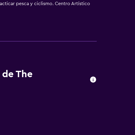
racticar pesca y ciclismo. Centro Artístico
 aeropuerto (Aeropuerto Internacional de
el aeropuerto.
s de The