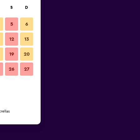
S
D
5
6
12
13
19
20
26
27
rellas