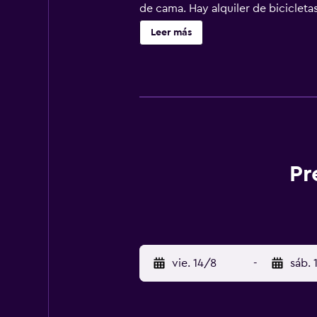
de cama. Hay alquiler de bicicletas
Pier-2 está a 32 km del alojamient
Leer más
Kaohsiung) está a 21 km, y el aloj
Pr
vie. 14/8
-
sáb. 