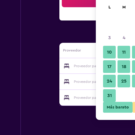
Bus
L
M
3
4
Proveedor
10
11
Proveedor para The Way Hostel
17
18
24
25
Proveedor para The Way Hostel
31
Proveedor para The Way Hostel
Más barato