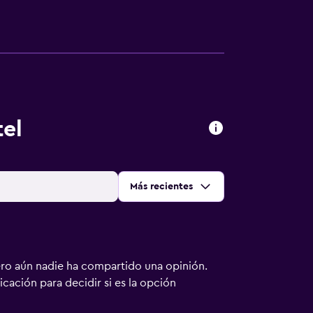
el
Ordenar por
:
Más recientes
ero aún nadie ha compartido una opinión.
bicación para decidir si es la opción