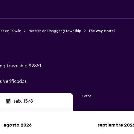
es en Taiwán
Hoteles en Donggang Township
The Way Hostel
ng Township 92851
s verificadas
Fotos
sáb. 15/8
agosto 2026
septiembre 202