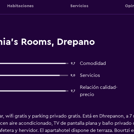
Habitaciones
Servicios
Opin
nia's Rooms, Drepano
Comodidad
9,7
Servicios
9,0
Relación calidad-
9,7
precio
r, wifi gratis y parking privado gratis. Está en Dhrepanon, a 7
cen aire acondicionado, TV de pantalla plana y baño privado
tera y hervidor. El apartahotel dispone de terraza. Bourtzi es