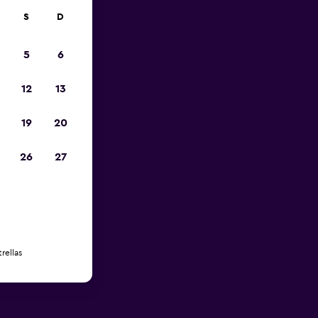
S
D
5
6
12
13
19
20
26
27
rellas