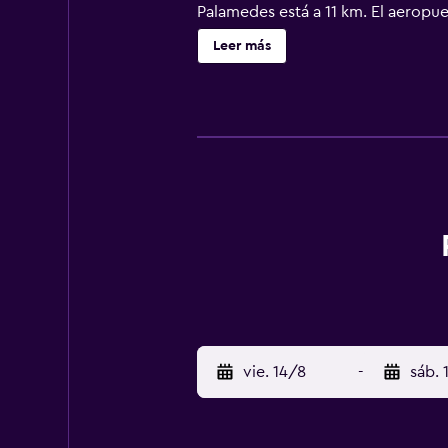
Palamedes está a 11 km. El aeropue
Leer más
vie. 14/8
-
sáb. 