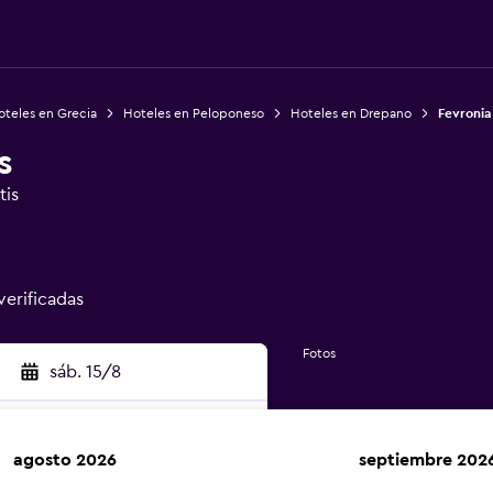
oteles en Grecia
Hoteles en Peloponeso
Hoteles en Drepano
Fevronia
s
tis
verificadas
Fotos
sáb. 15/8
agosto 2026
septiembre 202