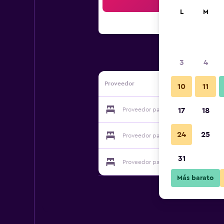
Bus
L
M
3
4
Proveedor
10
11
Proveedor para Fevronia's Rooms
17
18
24
25
Proveedor para Fevronia's Rooms
31
Proveedor para Fevronia's Rooms
Más barato