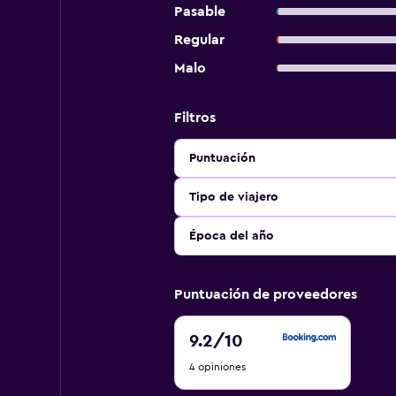
Pasable
Regular
Malo
Filtros
Puntuación
Tipo de viajero
Época del año
Puntuación de proveedores
9.2
9.2
/10
de
4 opiniones
10