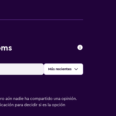
oms
Ordenar por
:
Más recientes
ero aún nadie ha compartido una opinión.
bicación para decidir si es la opción