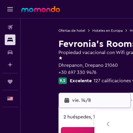
Vuelos
Ofertas de hotel
Hoteles en Europa
H
Alojamientos
Fevronia's Room
Autos
Propiedad vacacional con Wifi gra
1 estrella
Planifica con IA
Dhrepanon, Drepano 21060
+30 697 330 9476
Excelente
127 calificaciones 
9,2
Trips
Español
vie. 14/8
-
2 huéspedes, 1 habitación