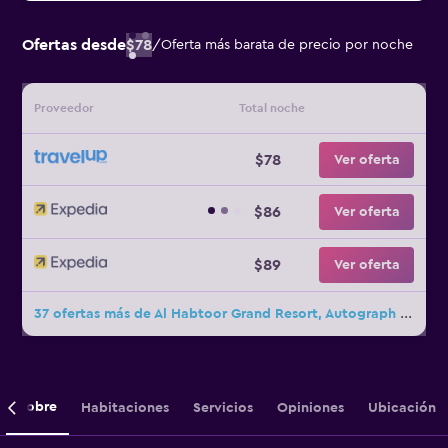
Ofertas desde
$78
/
Oferta más barata de precio por noche
Proveedor
Total noche
$78
Ver oferta
$86
Ver oferta
$89
Ver oferta
37 ofertas más de Al Habtoor Grand Resort, Autograph Collection
Sobre
Habitaciones
Servicios
Opiniones
Ubicación