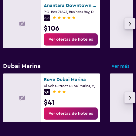
Anantara Downtown Dubai Hotel
P.O. Box 71847, Business Bay, Dubái
5 estrellas
8,8
$106
Ver ofertas de hoteles
Dubai Marina
Ver más
Rove Dubai Marina
Al Seba Street Dubai Marina, 2, Dubái
3 estrellas
9,0
$41
Ver ofertas de hoteles