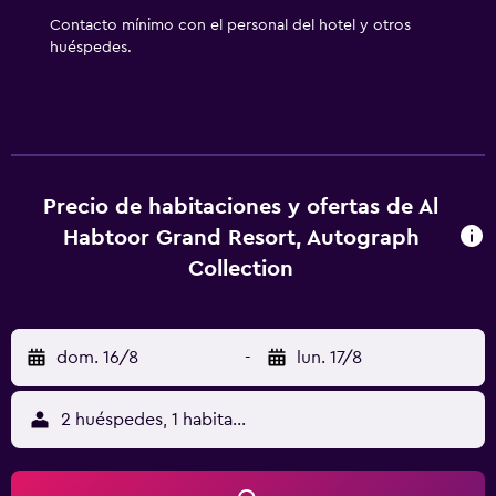
puerto deportivo y un centro de bienestar abierto las 24
Contacto mínimo con el personal del hotel y otros
horas. En el alojamiento hay 2 piscinas al aire libre además
huéspedes.
de piscina infantil. Los servicios de ocio y esparcimiento
incluyen también un tobogán acuático, una bañera de
hidromasaje, sauna y gimnasio. No se permite la entrada al
gimnasio a huéspedes menores de 16 años. Se pueden
practicar las actividades de ocio y esparcimiento que se
indican más abajo en las instalaciones o cerca del
Precio de habitaciones y ofertas de Al
alojamiento (es posible que se aplique un recargo).
Habtoor Grand Resort, Autograph
Collection
dom. 16/8
-
lun. 17/8
2 huéspedes, 1 habitación