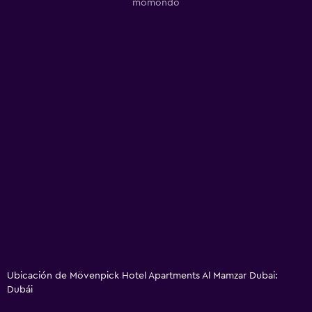
momondo
Ubicación de Mövenpick Hotel Apartments Al Mamzar Dubai:
Dubái
Mejores lugares de interés
Port Saeed
5.4 km
Dubai City Centre
6.2 km
Al Karama
6.7 km
Oud Metha
7.1 km
Dubai Festival City
7.4 km
Dubai Creek
7.5 km
Hoteles favoritos de momondo en Dubái