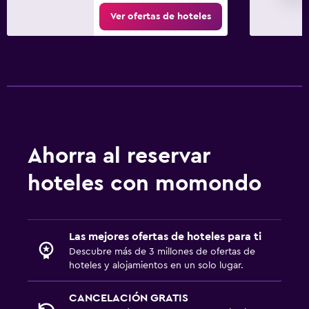
Las mejores ofertas de hoteles para ti
Descubre más de 3 millones de ofertas de
hoteles y alojamientos en un solo lugar.
CANCELACIÓN GRATIS
Usa nuestro filtro para encontrar alojamientos
con cancelación gratis.
Millones de opiniones
Mira las puntuaciones basadas en millones de
opiniones de huéspedes reales.
Alertas de precios
¿Aún no quieres reservar?
Crea una alerta de precios
para realizar un
seguimiento.
Buscar ofertas de hotel