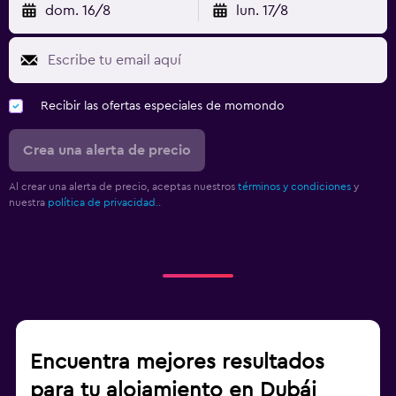
Encuentra mejores resultados
para tu alojamiento en Dubái
Otras ciudades
Alojamientos alternativos
Voy a tener suerte
Completa tu viaje
Ciudades populares en Emiratos Árabes Unidos
a partir de $294
Hoteles en Abu Dabi
a partir de $22
Hoteles en Sharjah
a partir de $199
Hoteles en Ras Al Khaimah
a partir de $46
Hoteles en Al Ain
a partir de $64
Hoteles en Ajman
Hoteles en Fujairah