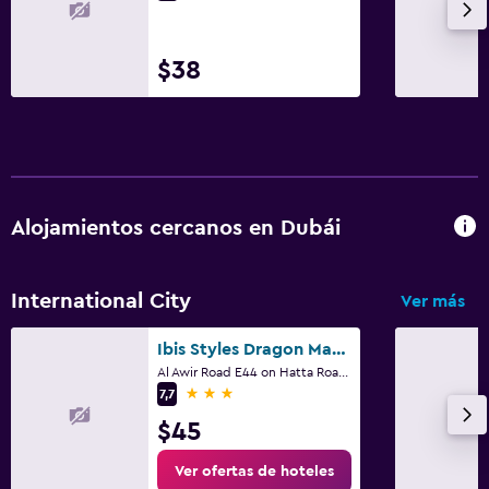
Al Awir Road E44 on Hatta Road, Dubái
3 estrellas
7,7
$45
Ver ofertas de hoteles
Bahía Empresarial
Ver más
Anantara Downtown Dubai Hotel
P.O. Box 71847, Business Bay, Dubái
5 estrellas
8,8
$106
Ver ofertas de hoteles
Dubai Marina
Ver más