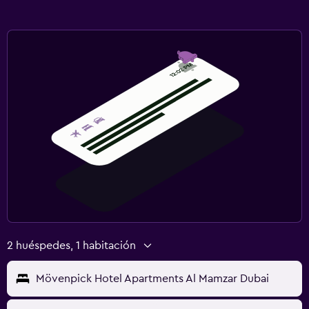
2 huéspedes, 1 habitación
Mövenpick Hotel Apartments Al Mamzar Dubai
dom. 16/8
lun. 17/8
Recibir las ofertas especiales de momondo
Crea una alerta de precio
Al crear una alerta de precio, aceptas nuestros
términos y condiciones
y
nuestra
política de privacidad.
.