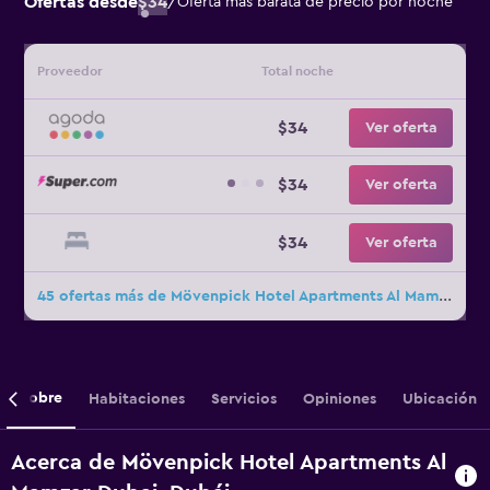
Ofertas desde
$34
/
Oferta más barata de precio por noche
Proveedor
Total noche
$34
Ver oferta
$34
Ver oferta
$34
Ver oferta
45 ofertas más de Mövenpick Hotel Apartments Al Mamzar Dubai
Sobre
Habitaciones
Servicios
Opiniones
Ubicación
Acerca de Mövenpick Hotel Apartments Al