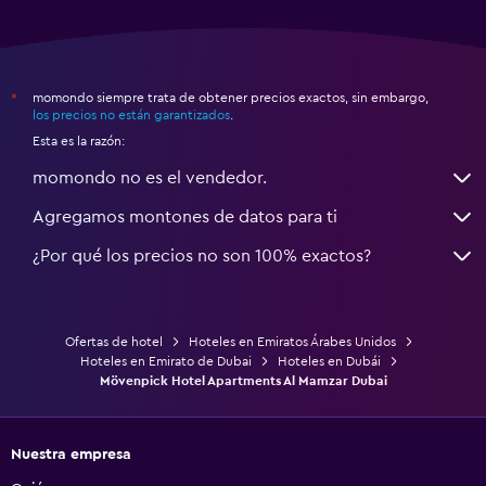
Hoteles en Emirato de Dubai
Hoteles en Dubái
Mövenpick Hotel Apartments Al Mamzar Dubai
Nuestra empresa
Quiénes somos
Empleo
Móvil
Cómo funcionan nuestros servicios
Códigos promocionales momondo
Contactar
Ayuda/Preguntas frecuentes
Prensa
Más
Tasas de aerolíneas
Aerolíneas