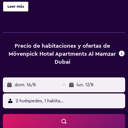
Park, DAFZA, Sharjah, Deira y Bur Dubai, a solo 10 minutos
Leer más
del aeropuerto internacional de Dubái y con fácil acceso a
Sheikh Zayed Road. El hotel es la opción ideal para viajes
de negocios, ocio o estancias prolongadas. Transporte
diario gratuito a la playa de Al Mamzar y el centro de
Deira.
Precio de habitaciones y ofertas de
Mövenpick Hotel Apartments Al Mamzar
Dubai
dom. 16/8
-
lun. 17/8
2 huéspedes, 1 habitación