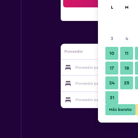
Bus
L
M
3
4
Proveedor
10
11
Proveedor para Qasr Al Sultan
17
18
24
25
Proveedor para Qasr Al Sultan
31
Proveedor para Qasr Al Sultan
Más barato