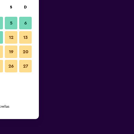
S
D
5
6
12
13
19
20
26
27
rellas