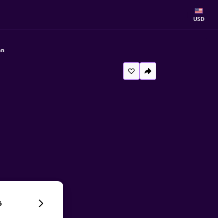
USD
an
6