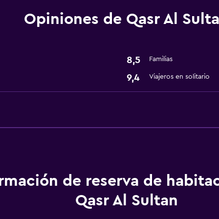
Opiniones de Qasr Al Sult
Comedor
isponibles
Restaurante
8,5
Familias
Minibar
9,4
Viajeros en solitario
Servicios básicos
Wifi gratis
Aire acondicionado
Actividades
Tienda de regalos
ormación de reserva de habita
Qasr Al Sultan