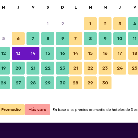
car
M
J
V
S
D
L
M
M
J
V
1
2
1
2
3
4
5
6
7
8
9
7
8
9
10
11
12
13
14
15
16
14
15
16
17
18
Ver precios
19
20
21
22
23
21
22
23
24
25
26
27
28
29
30
28
29
30
Ver precios
Ver precios
Promedio
Más caro
En base a los precios promedio de hoteles de 3 est