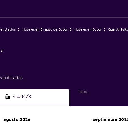
bes Unidos
Hoteles en Emirato de Dubai
Hoteles en Dubái
Qasr Al Sult
te
 verificadas
Fotos
vie. 14/8
agosto 2026
septiembre 202