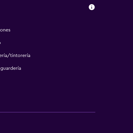
iones
o
ría/tintorería
 guardería
sporte