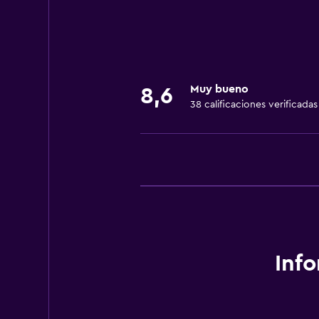
Recepción 24 horas
Accesibilidad y adecuación
Habitaciones para no fumadores d
Muy bueno
8,6
38 calificaciones verificadas
Áreas designadas para fumadores
Ideal para familias
Cuidado de niños o guardería
Parque infantil
Lavandería
Servicios de lavandería/tintorería
Inf
Salud y seguridad
Caja fuerte