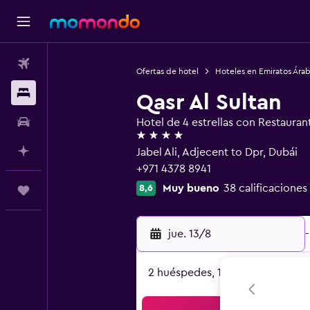
Vuelos
Ofertas de hotel
Hoteles en Emiratos Ára
Alojamientos
Qasr Al Sultan
Autos
Hotel de 4 estrellas con Restauran
4 estrellas
Planifica con IA
Jabel Ali, Adjecent to Dpr, Dubái
+971 4378 8941
Muy bueno
38 calificaciones
8,6
Trips
jue. 13/8
-
2 huéspedes, 1 habitación