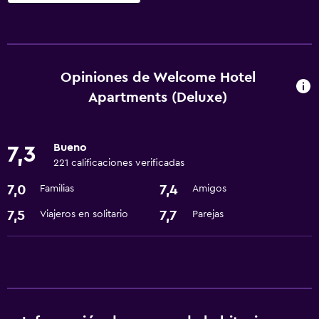
Servicios y facilidades
Servicio de habitaciones
Centro de negocios
Opiniones de Welcome Hotel
Cambio de divisas
Apartments (Deluxe)
Instalaciones para reuniones
Recepción 24 horas
Bueno
7,3
221 calificaciones verificadas
Cocina
7,0
7,4
Familias
Amigos
Microondas
7,5
7,7
Viajeros en solitario
Parejas
Nevera
Cocina
Servicios básicos
Wifi gratis