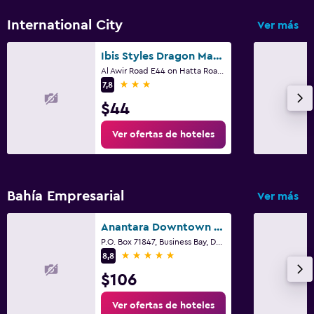
International City
Ver más
Ibis Styles Dragon Mart Dubai
Al Awir Road E44 on Hatta Road, Dubái
3 estrellas
7,8
$44
Ver ofertas de hoteles
Bahía Empresarial
Ver más
Anantara Downtown Dubai Hotel
P.O. Box 71847, Business Bay, Dubái
5 estrellas
8,8
$106
Ver ofertas de hoteles