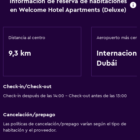
Información de reserva de habitaciones
Internet
en Welcome Hotel Apartments (Deluxe)
Aire acondicionado
Accesibilidad y adecuación
Distancia al centro
Aeropuerto más cer
Ascensor
9,3 km
Internaciona
Áreas designadas para fumadores
Dubái
Lavandería
Lavandería
Check-in/Check-out
Servicios de lavandería/tintorería
Check-in después de las 14:00 - Check-out antes de las 13:00
Estacionamiento y transporte
Cancelación/prepago
Traslado aeropuerto
Las políticas de cancelación/prepago varían según el tipo de
habitación y el proveedor.
General