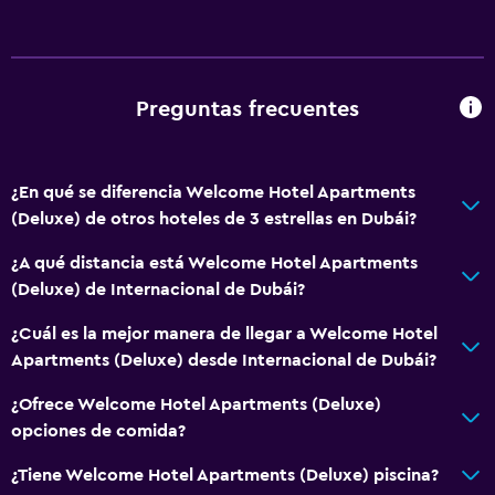
Espacio de almacenamiento
Salud y seguridad
Preguntas frecuentes
Caja fuerte
Ideal para familias
¿En qué se diferencia Welcome Hotel Apartments
Cuidado de niños o guardería
(Deluxe) de otros hoteles de 3 estrellas en Dubái?
¿A qué distancia está Welcome Hotel Apartments
Spa
(Deluxe) de Internacional de Dubái?
Sauna
¿Cuál es la mejor manera de llegar a Welcome Hotel
Apartments (Deluxe) desde Internacional de Dubái?
¿Ofrece Welcome Hotel Apartments (Deluxe)
opciones de comida?
¿Tiene Welcome Hotel Apartments (Deluxe) piscina?