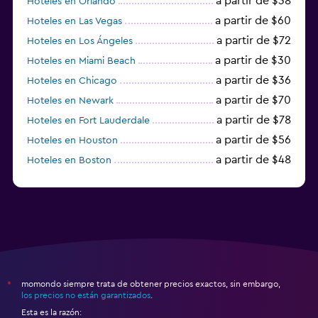
a partir de $38
Hoteles en Orlando
a partir de $60
Hoteles en Las Vegas
a partir de $72
Hoteles en Los Ángeles
a partir de $30
Hoteles en Miami Beach
a partir de $36
Hoteles en Chicago
a partir de $70
Hoteles en Newark
a partir de $78
Hoteles en Fort Lauderdale
a partir de $56
Hoteles en Houston
a partir de $48
Hoteles en Boston
a partir de $71
Hoteles en Tampa
momondo siempre trata de obtener precios exactos, sin embargo,
*
los precios no están garantizados
.
Esta es la razón: