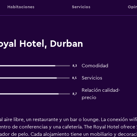
Habitaciones
Servicios
Opin
oyal Hotel, Durban
Comodidad
8,3
Servicios
8,5
Relación calidad-
8,7
precio
l aire libre, un restaurante y un bar o lounge. La conexión wi
entro de conferencias y una cafetería. The Royal Hotel ofrec
ecador de pelo. Cada alojamiento tiene un mobiliario y decorac