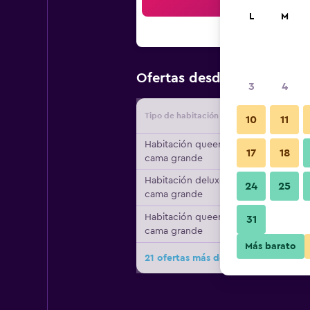
Bus
L
M
$30
Ofertas desde
/
Oferta má
3
4
Tipo de habitación
Proveedo
10
11
Habitación queen, 1
17
18
cama grande
Habitación deluxe, 1
24
25
cama grande
Habitación queen, 1
31
cama grande
Más barato
21 ofertas más de The Royal Hotel