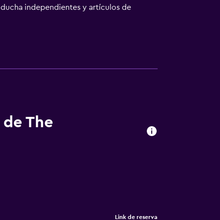
 ducha independientes y artículos de
ervicio de limpieza todos los días y es
el incluyen una piscina al aire libre. Se
aciones o cerca del alojamiento (es posible
s de The
Link de reserva