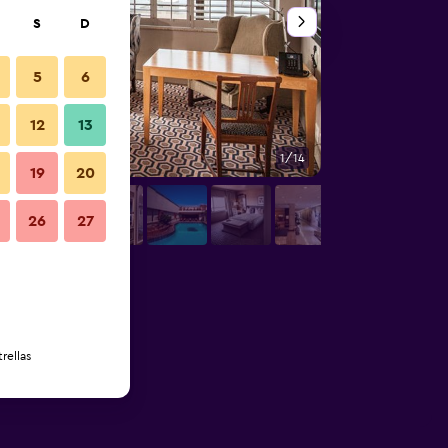
S
D
5
6
12
13
1/14
Bar
19
20
26
27
rellas