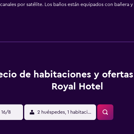
 canales por satélite. Los baños están equipados con bañera y
tel en Durban ofrece acceso a Internet wifi gratis. Se ofrece s
 con plancha. Los servicios de ocio y esparcimiento en este hot
e ocio y esparcimiento que se indican más abajo en las instal
ecio de habitaciones y oferta
Royal Hotel
 16/8
2 huéspedes, 1 habitación