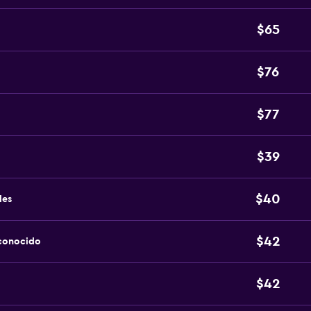
$65
$76
$77
$39
$40
les
$42
sconocido
$42