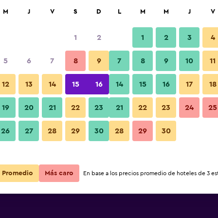
car
M
J
V
S
D
L
M
M
J
V
1
2
1
2
3
4
s barata de precio por noche
5
6
7
8
9
7
8
9
10
11
Habitación
r
Total noche
12
13
14
15
16
14
15
16
17
18
$30
Ver oferta
19
20
21
22
23
21
22
23
24
25
Fotos
26
27
28
29
30
28
29
30
$39
Ver oferta
$39
Ver oferta
Promedio
Más caro
En base a los precios promedio de hoteles de 3 est