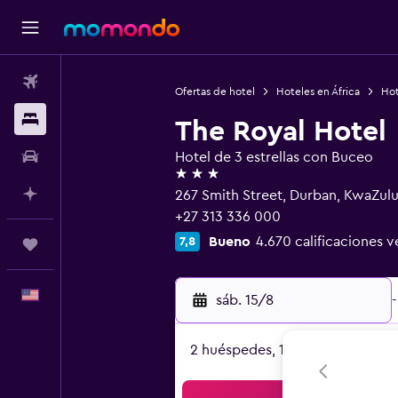
Vuelos
Ofertas de hotel
Hoteles en África
Hot
Alojamientos
The Royal Hotel
Autos
Hotel de 3 estrellas con Buceo
3 estrellas
Planifica con IA
267 Smith Street, Durban, KwaZulu
+27 313 336 000
Bueno
4.670 calificaciones v
7,8
Trips
Español
sáb. 15/8
-
2 huéspedes, 1 habitación