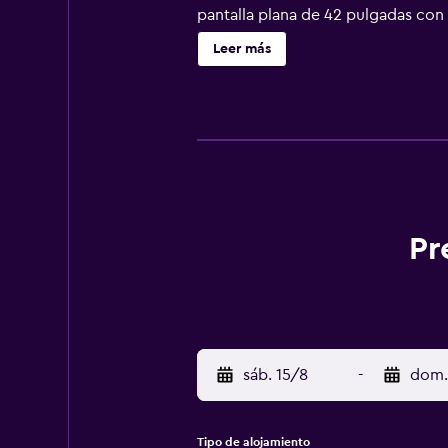
pantalla plana de 42 pulgadas con
higiene personal gratuitos. Este ho
Leer más
posible solicitar tabla de planchar
pueden practicar las actividades d
que se aplique un recargo).
Pr
sáb. 15/8
-
dom.
Tipo de alojamiento