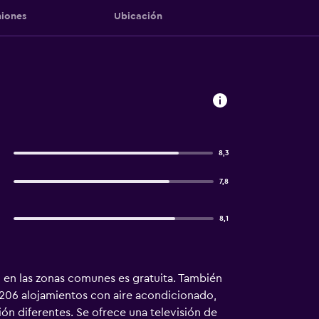
iones
Ubicación
8,3
7,8
8,1
fi en las zonas comunes es gratuita. También
e 206 alojamientos con aire acondicionado,
ión diferentes. Se ofrece una televisión de