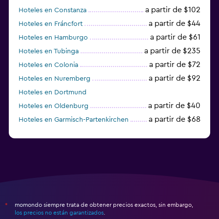
a partir de $102
Hoteles en Constanza
a partir de $44
Hoteles en Fráncfort
a partir de $61
Hoteles en Hamburgo
a partir de $235
Hoteles en Tubinga
a partir de $72
Hoteles en Colonia
a partir de $92
Hoteles en Nuremberg
Hoteles en Dortmund
a partir de $40
Hoteles en Oldenburg
a partir de $68
Hoteles en Garmisch-Partenkirchen
a partir de $307
Hoteles en Hannover
momondo siempre trata de obtener precios exactos, sin embargo,
*
los precios no están garantizados
.