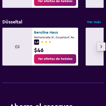
Ver ofertas de hoteles
Düsseltal
Ver más
Berolina Haus
Rethelstraße 81, Düsseldorf, Renania del Norte-Westfalia
3 estrellas
5,8
$46
Ver ofertas de hoteles