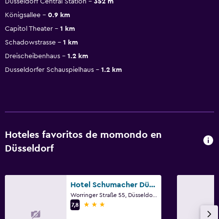
Dusseldorf Central Station
352 m
Königsallee
0.9 km
Capitol Theater
1 km
Schadowstrasse
1 km
Dreischeibenhaus
1.2 km
Dusseldorfer Schauspielhaus
1.2 km
Hoteles favoritos de momondo en
Düsseldorf
Hotel Schumacher Düsseldorf
Worringer Straße 55, Düsseldorf, Renania del Norte-Westfalia
3 estrellas
7,8