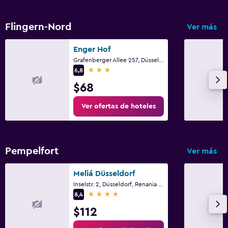
Flingern-Nord
Ver más
Enger Hof
Grafenberger Allee 257, Düsseldorf, Renania del Norte-Westfalia
3 estrellas
6,8
$68
Ver ofertas de hoteles
Pempelfort
Ver más
Meliá Düsseldorf
Inselstr. 2, Düsseldorf, Renania del Norte-Westfalia
4 estrellas
8,4
$112