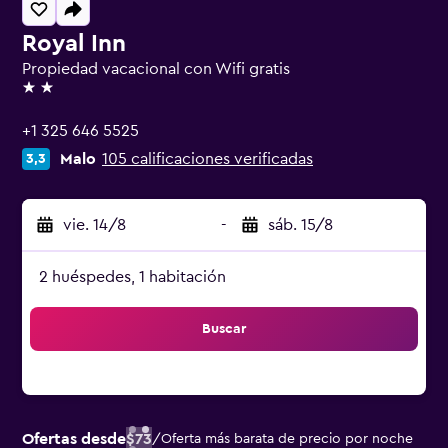
Royal Inn
Propiedad vacacional con Wifi gratis
2 estrellas
+1 325 646 5525
Malo
105 calificaciones verificadas
3,3
vie. 14/8
-
sáb. 15/8
2 huéspedes, 1 habitación
Buscar
Ofertas desde
$73
/
Oferta más barata de precio por noche