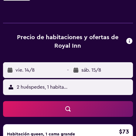
personal de la recepción 24 horas puede ofrecer consejos
sobre cómo y por dónde moverse en la zona. El
aeropuerto (Aeropuerto regional de Abilene) está a 117
km.
Precio de habitaciones y ofertas de
Royal Inn
vie. 14/8
-
sáb. 15/8
2 huéspedes, 1 habitación
$73
Habitación queen, 1 cama grande