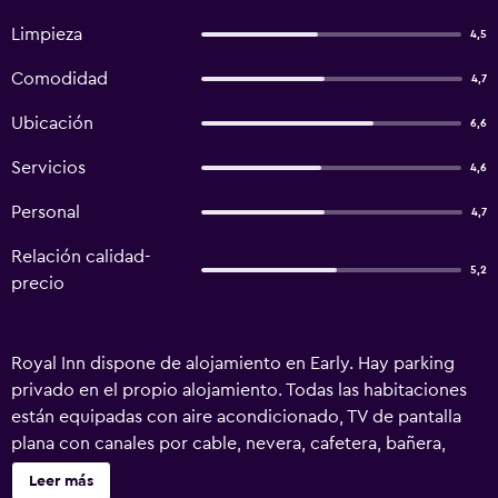
Limpieza
4,5
Comodidad
4,7
Ubicación
6,6
Servicios
4,6
Personal
4,7
Relación calidad-
5,2
precio
Royal Inn dispone de alojamiento en Early. Hay parking
privado en el propio alojamiento. Todas las habitaciones
están equipadas con aire acondicionado, TV de pantalla
plana con canales por cable, nevera, cafetera, bañera,
artículos de aseo gratuitos y armario. En el motel, las
Leer más
habitaciones cuentan con baño privado y ropa de cama. El