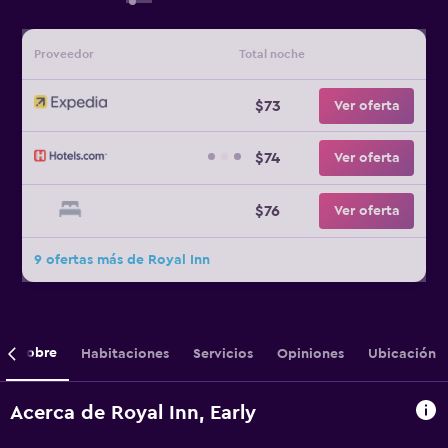
Proveedor
Total noche
$73
Ver oferta
$74
Ver oferta
$76
Ver oferta
9 ofertas más de Royal Inn
Sobre
Habitaciones
Servicios
Opiniones
Ubicación
Acerca de Royal Inn, Early