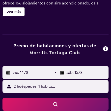
ofrece 166 alojamientos con aire acondicionado, caja
fuerte y cafetera y tetera. Las habitaciones disponen de
Leer más
balcón o patio. Las camas están vestidas con ropa de
cama de alta calidad. En este hotel de 3,5 estrellas, los
alojamientos incluyen cocina con frigorífico/congelador
grande, placa de cocina, microondas y comedor
independiente. Los baños están equipados con ducha y
bañera combinadas y secador de pelo. Los huéspedes
Precio de habitaciones y ofertas de
pueden navegar por la web gracias a nuestro acceso a
Morritts Tortuga Club
Internet gratis por cable y wifi (velocidad: 25 Mbps o
más). Se ofrece una televisión de pantalla plana con
canales por satélite. Las habitaciones también incluyen
vie. 14/8
-
sáb. 15/8
tabla de planchar con plancha y ventilador de techo. Se
ofrece servicio de limpieza todos los días. Este hotel
dispone de una pista de tenis al aire libre y bicicletas
2 huéspedes, 1 habitación
gratuitas. En el alojamiento hay 3 piscinas al aire libre
además de piscina infantil. Otros servicios de ocio y
esparcimiento incluyen gimnasio. Se pueden practicar las
actividades de ocio y esparcimiento que se indican más