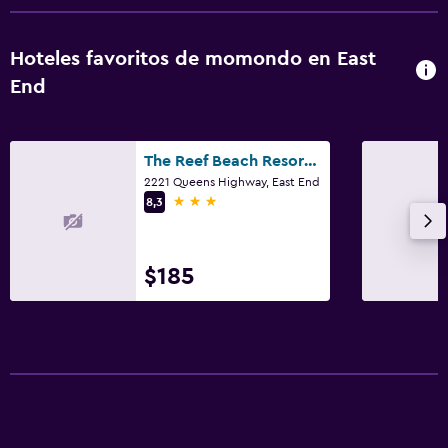
Hoteles favoritos de momondo en East
End
The Reef Beach Resort, East End, Grand Cayman
2221 Queens Highway, East End
3 estrellas
8,3
$185