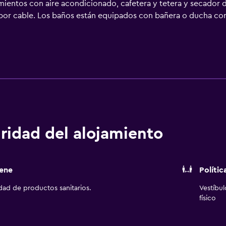
ientos con aire acondicionado, cafetera y tetera y secador de
por cable. Los baños están equipados con bañera o ducha co
rnet por cable y wifi gratis. Los servicios para las personas 
estricciones). Se ofrece servicio de limpieza todos los días. L
ibre y gimnasio.
ridad del alojamiento
ene
Polític
idad de productos sanitarios.
Vestíbu
físico