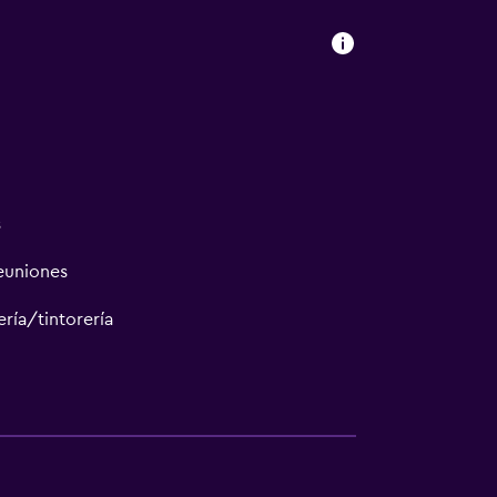
s
reuniones
ría/tintorería