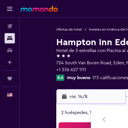
Vuelos
Ofertas de hotel
Hoteles en América del 
Alojamientos
Hampton Inn Ed
Autos
Hotel de 3 estrellas con Piscina al a
3 estrellas
Planifica con IA
724 South Van Buren Road, Eden,
+1 336 627 1111
Muy bueno
173 calificaciones
8,6
Trips
Español
vie. 14/8
-
2 huéspedes, 1 habitación