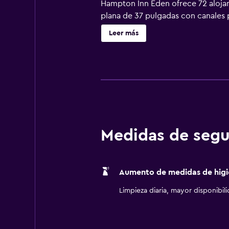
Hampton Inn Eden ofrece 72 alojam
plana de 37 pulgadas con canales 
hotel en Eden ofrece acceso a Inte
Leer más
locales gratuitas (pueden existir r
hotel incluyen una piscina al aire l
Medidas de segu
Aumento de medidas de higi
Limpieza diaria, mayor disponibil