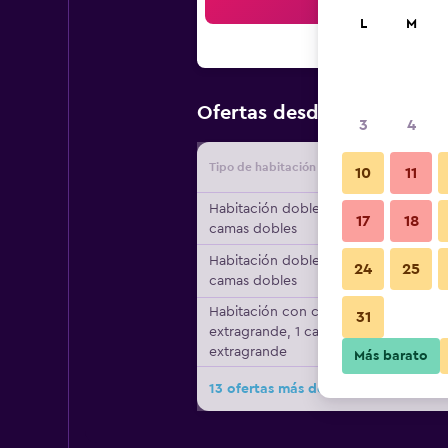
Bus
L
M
$142
Ofertas desde
/
Oferta m
3
4
Tipo de habitación
Proveedo
10
11
Habitación doble, 2
17
18
camas dobles
Habitación doble, 2
24
25
camas dobles
Habitación con cama
31
extragrande, 1 cama
extragrande
Más barato
13 ofertas más de Hampton Inn Ede