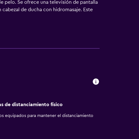
 pelo. Se ofrece una televisión de pantalla
n cabezal de ducha con hidromasaje. Este
de negocios incluyen teléfono con llamadas
os servicios de ocio y esparcimiento en este
as de distanciamiento físico
los equipados para mantener el distanciamiento