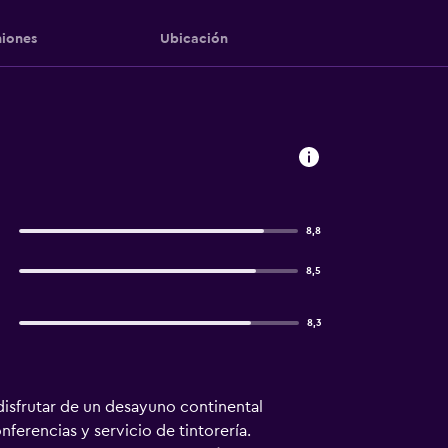
iones
Ubicación
8,8
8,5
8,3
 disfrutar de un desayuno continental
ferencias y servicio de tintorería.