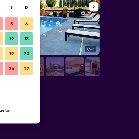
S
D
5
6
12
13
1/46
Otros
19
20
26
27
rellas