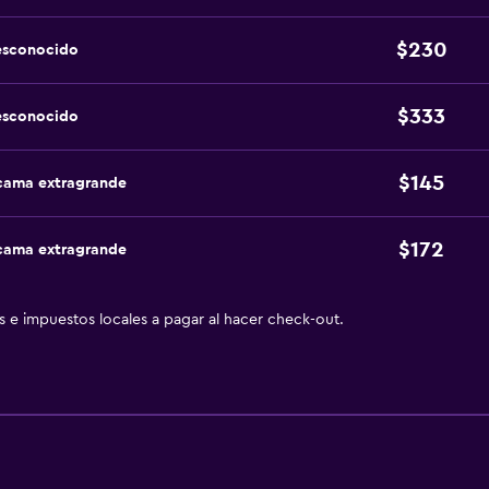
$230
esconocido
$333
esconocido
$145
 cama extragrande
$172
 cama extragrande
as e impuestos locales a pagar al hacer check-out.