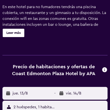
En este hotel para no fumadores tendrás una piscina
cubierta, un restaurante y un gimnasio a tu disposición. La
conexión wifi en las zonas comunes es gratuita. Otras
instalaciones incluyen un bar o lounge, una bañera de
hidromasaje y aparcamiento sin asistencia. Se ofrece
Leer más
servicio de cambio de toallas a petición. Coast Edmonton
Plaza Hotel by APA ofrece 300 alojamientos con caja
fuerte y cafetera y tetera. Las camas tienen colchones con
una capa de acolchado adicional y están vestidas con
ropa de cama de alta calidad. Se ofrece televisión por
satélite con canales de suscripción y películas de pago.
Precio de habitaciones y ofertas de
Los baños están equipados con ducha y bañera
Coast Edmonton Plaza Hotel by APA
combinadas, zapatillas, bidé y artículos de higiene
personal gratuitos. Los huéspedes pueden navegar por la
web gracias a nuestro acceso a Internet wifi gratis. Los
jue. 13/8
-
vie. 14/8
servicios para las personas de negocios incluyen
escritorio y teléfono; se ofrecen llamadas locales gratuitas
(pueden existir restricciones). Las habitaciones también
2 huéspedes, 1 habitación