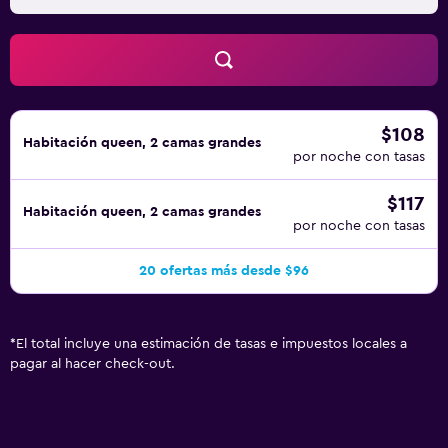
incluyen secador de pelo y tabla de planchar con plancha.
Es posible solicitar microondas, juegos de cama
hipoalergénicos y cambio de toallas. Se ofrece servicio de
limpieza todos los días. En el alojamiento hay piscina
cubierta y bañera de hidromasaje. Otros servicios de ocio
y esparcimiento incluyen gimnasio. Se pueden practicar
$108
Habitación queen, 2 camas grandes
las actividades de ocio y esparcimiento que se indican
por noche con tasas
más abajo en las instalaciones o cerca del alojamiento (es
$117
posible que se aplique un recargo).
Habitación queen, 2 camas grandes
por noche con tasas
20 ofertas más desde $96
*
El total incluye una estimación de tasas e impuestos locales a
pagar al hacer check-out.