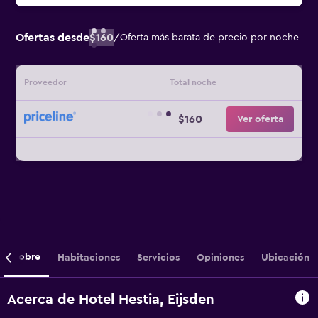
Ofertas desde
$160
/
Oferta más barata de precio por noche
Proveedor
Total noche
$160
Ver oferta
Sobre
Habitaciones
Servicios
Opiniones
Ubicación
Acerca de Hotel Hestia, Eijsden