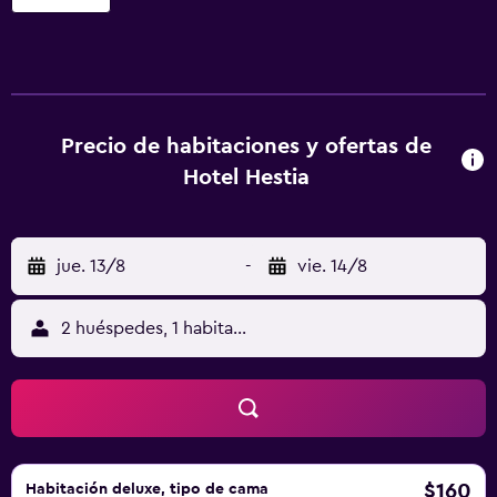
a 11 km de Basílica de San Servacio. Todas las habitaciones
de este alojamiento incluyen zona de estar, TV de pantalla
plana y caja fuerte. Las habitaciones cuentan con
escritorio y cafetera. En el hotel se puede disfrutar de un
desayuno continental. Vrijthof está a 11 km del alojamiento,
y Club de golf De Maastrichtse está a 17 km. El aeropuerto
Precio de habitaciones y ofertas de
(Aeropuerto de Maastricht Aachen) está a 18 km.
Hotel Hestia
jue. 13/8
-
vie. 14/8
2 huéspedes, 1 habitación
$160
Habitación deluxe, tipo de cama