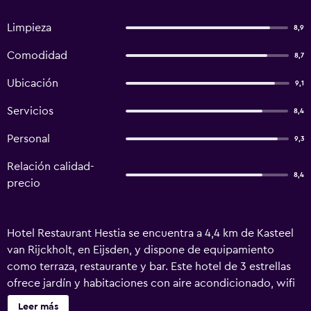
Limpieza
8,9
Comodidad
8,7
Ubicación
9,1
Servicios
8,4
Personal
9,3
Relación calidad-
8,4
precio
Hotel Restaurant Hestia se encuentra a 4,4 km de Kasteel
van Rijckholt, en Eijsden, y dispone de equipamiento
como terraza, restaurante y bar. Este hotel de 3 estrellas
ofrece jardín y habitaciones con aire acondicionado, wifi
gratis y baño privado. Este alojamiento libre de humo está
Leer más