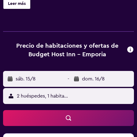
las habitaciones. Las habitaciones son acogedoras y
Leer más
disponen de microondas, mininevera y zona de estar.
También se ofrece servicio de despertador y llamadas
locales gratuitas. El Emporia Budget Host Inn cuenta con
recepción abierta las 24 horas y servicios de fax,
fotocopiadora y lavandería. Este hotel está ubicado en la
autopista 50, a 3,2 km del teatro Emporia Granada y de la
Precio de habitaciones y ofertas de
Universidad Estatal de Emporia.
Budget Host Inn - Emporia
sáb. 15/8
-
dom. 16/8
2 huéspedes, 1 habitación