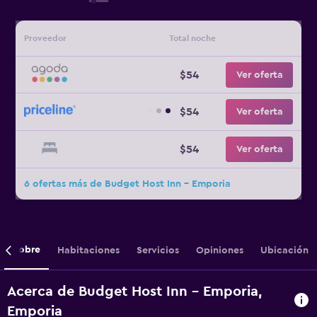
Proveedor
Total noche
$54
Ver oferta
$54
Ver oferta
$54
Ver oferta
6 ofertas más de Budget Host Inn - Emporia
Sobre
Habitaciones
Servicios
Opiniones
Ubicación
Acerca de Budget Host Inn - Emporia,
Emporia