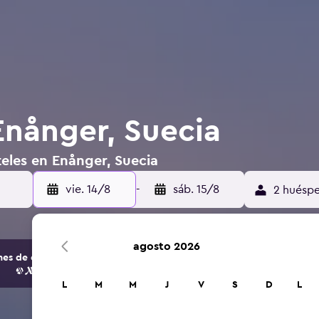
Enånger, Suecia
eles en Enånger, Suecia
vie. 14/8
-
sáb. 15/8
2 huéspe
agosto 2026
s de opciones de hoteles y alojamientos.
L
M
M
J
V
S
D
L