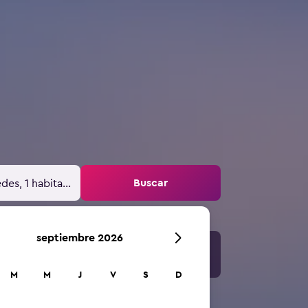
Buscar
des, 1 habitación
septiembre 2026
M
M
J
V
S
D