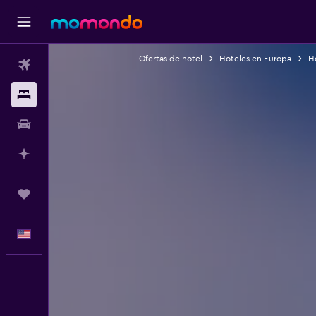
Ofertas de hotel
Hoteles en Europa
H
Vuelos
Alojamientos
Autos
Planifica con IA
Trips
Español