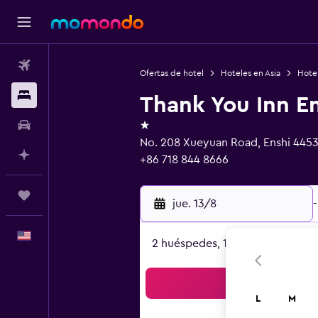
Vuelos
Ofertas de hotel
Hoteles en Asia
Hote
Alojamientos
Thank You Inn E
1 estrella
Autos
No. 208 Xueyuan Road, Enshi 445
Planifica con IA
+86 718 844 8666
Trips
jue. 13/8
-
Español
2 huéspedes, 1 habitación
Bus
L
M