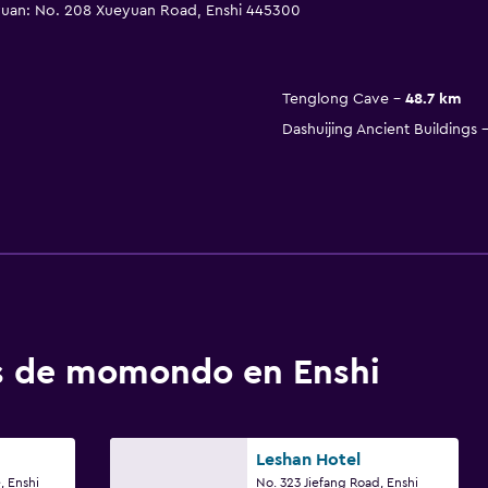
yuan: No. 208 Xueyuan Road, Enshi 445300
Tenglong Cave
48.7 km
Dashuijing Ancient Buildings
os de momondo en Enshi
Leshan Hotel
 Enshi
No. 323 Jiefang Road, Enshi