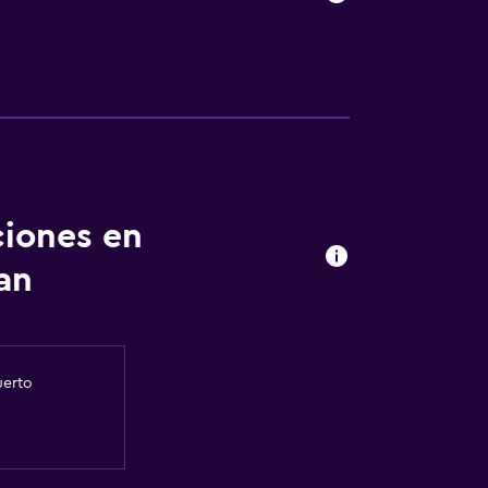
ciones en
an
uerto