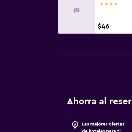
4 estrellas
$46
Ahorra al res
Las mejores ofertas
de hoteles para ti