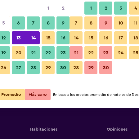
1
2
1
2
3
4
5
6
7
8
9
7
8
9
10
11
12
13
14
15
16
14
15
16
17
18
Ver precios
 Xueyuan
19
20
21
22
23
21
22
23
24
25
26
27
28
29
30
28
29
30
Ver precios
 Xueyuan
Ver precios
 Xueyuan
Promedio
Más caro
En base a los precios promedio de hoteles de 3 est
Habitaciones
Opiniones