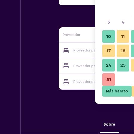
3
4
Proveedor
10
11
Proveedor para Thank You Inn Enshi
17
18
24
25
Proveedor para Thank You Inn Enshi
31
Proveedor para Thank You Inn Enshi
Más barato
Sobre