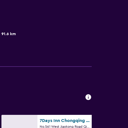
91.6 km
7Days Inn Chongqing Qianjiang Jiaoxi Road
No.561 West Jiaotong Road Qianjiang District, Enshi