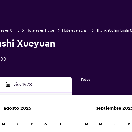
les en China
Hoteles en Hubei
Hoteles en Enshi
Thank You Inn Enshi 
nshi Xueyuan
300
Fotos
vie. 14/8
agosto 2026
septiembre 202
car
M
J
V
S
D
L
M
M
J
V