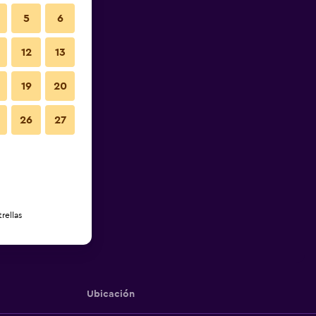
5
6
12
13
19
20
26
27
rellas
Ubicación