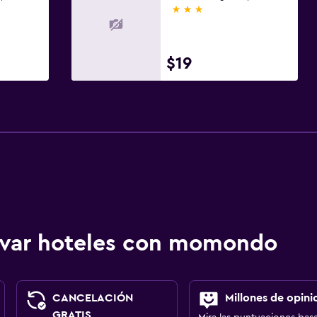
3 estrellas
$19
ervar hoteles con momondo
CANCELACIÓN
Millones de opini
GRATIS