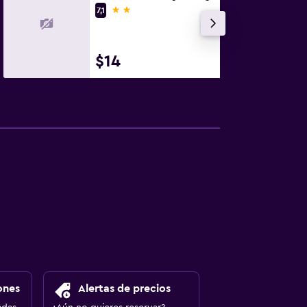
2 estrellas
7,1
$14
ones
Alertas de precios