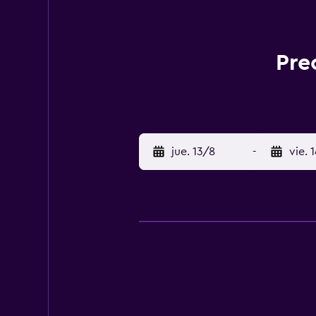
Pre
jue. 13/8
-
vie. 