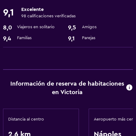
Excelente
9,1
Sistema de entretenimiento
98 calificaciones verificadas
TV de pantalla plana
8,0
9,5
Viajeros en solitario
Amigos
Baño
9,4
9,1
Familias
Parejas
Secador de pelo
Comedor
Nevera
Información de reserva de habitaciones
Salud y seguridad
en Victoria
Limpieza diaria
Distancia al centro
Aeropuerto más cer
2,6 km
Nápoles