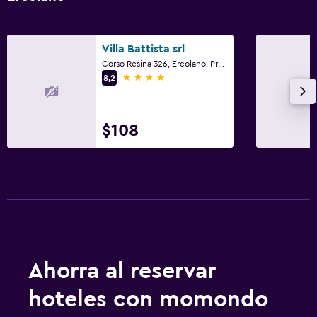
Villa Battista srl
Corso Resina 326, Ercolano, Provincia de Nápoles
4 estrellas
8,2
$108
Ahorra al reservar
hoteles con momondo