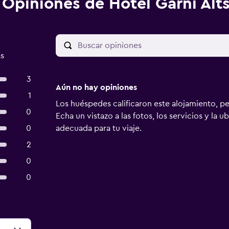
Opiniones de Hotel Garni Alt
as
3
Aún no hay opiniones
1
Los huéspedes calificaron este alojamiento, p
0
Echa un vistazo a las fotos, los servicios y la u
0
adecuada para tu viaje.
2
0
0