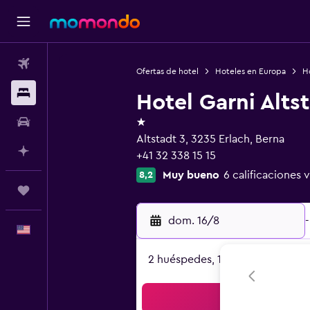
Vuelos
Ofertas de hotel
Hoteles en Europa
Ho
Alojamientos
Hotel Garni Alts
1 estrella
Autos
Altstadt 3, 3235 Erlach, Berna
Planifica con IA
+41 32 338 15 15
Muy bueno
6 calificaciones v
8,2
Trips
dom. 16/8
-
Español
2 huéspedes, 1 habitación
Bus