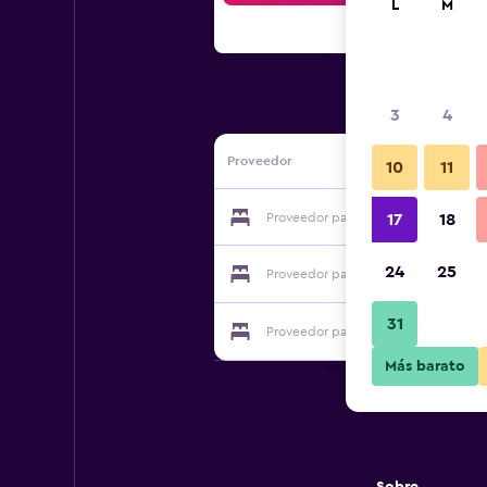
L
M
3
4
Proveedor
10
11
Proveedor para Hotel Garni Altstadt
17
18
24
25
Proveedor para Hotel Garni Altstadt
31
Proveedor para Hotel Garni Altstadt
Más barato
Sobre