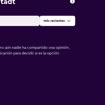
stadt
Ordenar por
:
Más recientes
ero aún nadie ha compartido una opinión.
bicación para decidir si es la opción