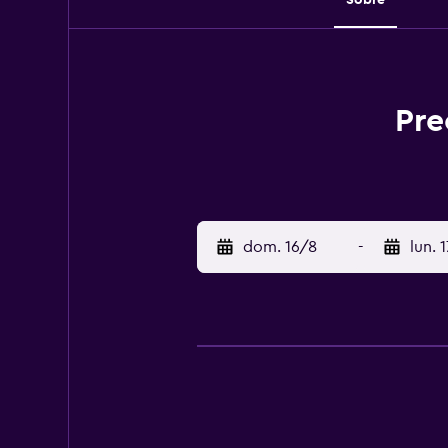
Pre
dom. 16/8
-
lun. 