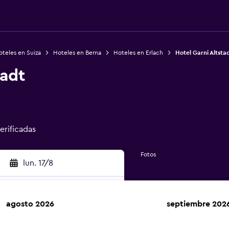
teles en Suiza
Hoteles en Berna
Hoteles en Erlach
Hotel Garni Altsta
tadt
erificadas
Fotos
lun. 17/8
agosto 2026
septiembre 202
car