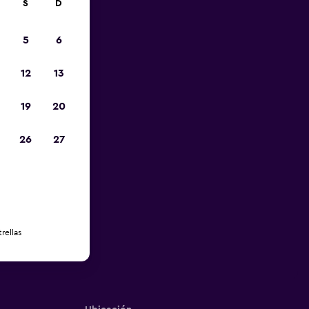
S
D
5
6
12
13
19
20
26
27
rellas