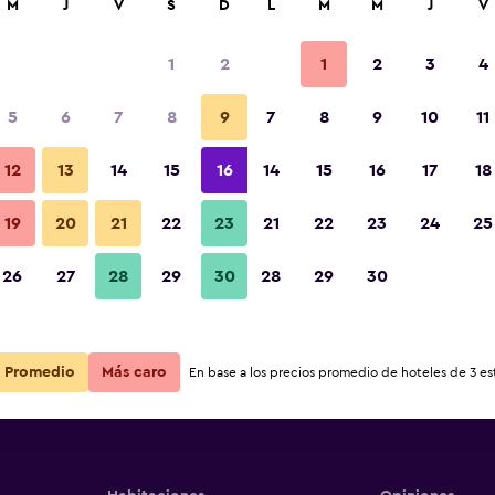
M
J
V
S
D
L
M
M
J
V
1
2
1
2
3
4
5
6
7
8
9
7
8
9
10
11
12
13
14
15
16
14
15
16
17
18
Ver precios
19
20
21
22
23
21
22
23
24
25
26
27
28
29
30
28
29
30
Ver precios
Ver precios
Promedio
Más caro
En base a los precios promedio de hoteles de 3 est