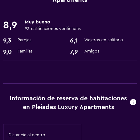
Apartments
Actividades
Muy bueno
8,9
Senderismo
93 calificaciones verificadas
Submarinismo
9,3
6,1
Parejas
Viajeros en solitario
Bicicletas
9,0
7,9
Familias
Amigos
Servicios básicos
Wifi gratis
Aire acondicionado
Información de reserva de habitaciones
Estacionamiento y transporte
en Pleiades Luxury Apartments
Traslado aeropuerto
Baño
Distancia al centro
Secador de pelo