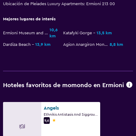
Ubicación de Pleiades Luxury Apartments: Ermioni 213 00
Mejores lugares de interés
10,6
Ermioni Museum and Library
Katafyki Gorge
13,5 km
km
Dardiza Beach
13,9 km
Agion Anargiron Monastery
8,8 km
Hoteles favoritos de momondo en Ermioni
Angels
Ethnikis Antistasis And Siggrou 1, Ermioni
1 estrella
9,6