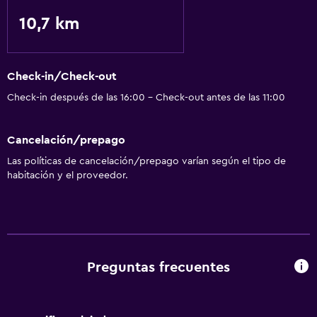
10,7 km
Lavandería
Lavandería
Check-in/Check-out
Ideal para familias
Check-in después de las 16:00 - Check-out antes de las 11:00
Cuidado de niños o guardería
Cancelación/prepago
Las políticas de cancelación/prepago varían según el tipo de
habitación y el proveedor.
Preguntas frecuentes