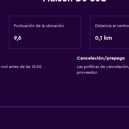
Actividades
Senderismo
Bicicletas
Puntuación de la ubicación
Distancia al centro
Pesca
9,6
0,1 km
Golf
Ciclismo
Clases de cocina
Cancelación/prepago
out antes de las 12:00
Las políticas de cancelación
Salón de belleza
proveedor.
Paseos a caballo
Instalaciones para depor
Windsurf
Comedor