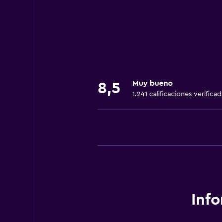
Servicio de despertador
Servicio de conserjería
Caja fuerte
Cambio de divisas
Baño turco
Muy bueno
8,5
Instalaciones para reuniones
1.241 calificaciones verificad
Servicio de habitaciones
Mostrador de información turístic
Acceso con llave
Masaje de pies
Check-out exprés
Check-in/check-out privado
Inf
Recepción 24 horas