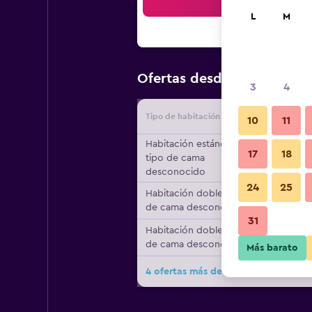
Bus
L
M
$60
Ofertas desde
/
Oferta má
3
4
Tipo de habitación
Proveedo
10
11
Habitación estándar,
17
18
tipo de cama
desconocido
24
25
Habitación doble, tipo
de cama desconocido
31
Habitación doble, tipo
de cama desconocido
Más barato
4 ofertas más de Maison Du Sud