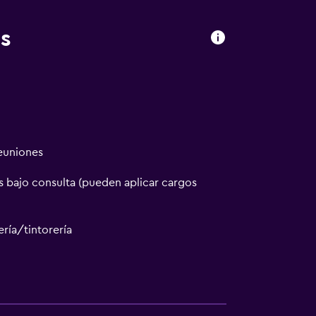
s
reuniones
 bajo consulta (pueden aplicar cargos
ría/tintorería
a