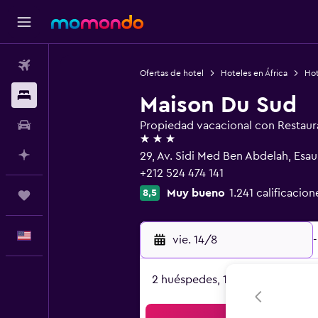
Vuelos
Ofertas de hotel
Hoteles en África
Hot
Alojamientos
Maison Du Sud
Autos
Propiedad vacacional con Restaur
3 estrellas
Planifica con IA
29, Av. Sidi Med Ben Abdelah, Esa
+212 524 474 141
Muy bueno
1.241 calificacion
8,5
Trips
Español
vie. 14/8
-
2 huéspedes, 1 habitación