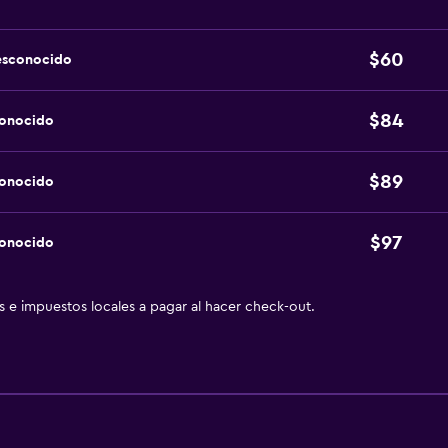
$60
esconocido
$84
conocido
$89
conocido
$97
conocido
as e impuestos locales a pagar al hacer check-out.