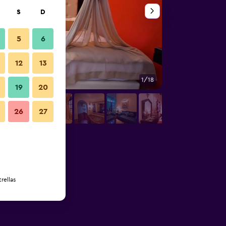
S
D
5
6
12
13
1/18
Otros
19
20
26
27
rellas