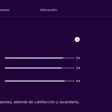
iones
Ubicación
8,4
8,2
8,6
a azotea, además de calefacción y lavandería.