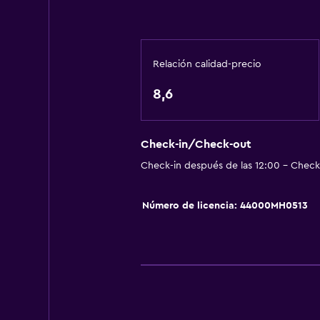
Servicios básicos
Wifi gratis
Internet
Relación calidad-precio
Ropa de cama
8,6
Toallas
Ventilador
Extinguidor
Check-in/Check-out
Check-in después de las 12:00 - Check-
Artículos de aseo gratis
Calefacción
Número de licencia: 44000MH0513
Gel de ducha
Aire acondicionado
Papeleras
Accesibilidad y adecuación