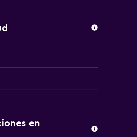
ud
l
nto
ciones en