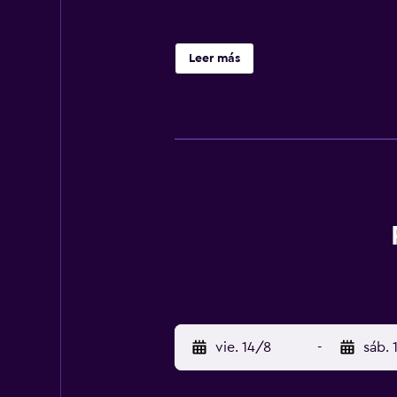
Leer más
vie. 14/8
-
sáb. 