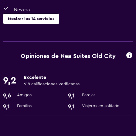
Nevera
Mostrar los 14 servicios
Servicios y facilidades
Servicio de habitaciones
Check-out exprés
Opiniones de Nea Suites Old City
Cambio de divisas
Recepción 24 horas
Excelente
9,2
618 calificaciones verificadas
Lavandería
9,6
9,1
Amigos
Parejas
Lavandería
9,1
9,1
Familias
Viajeros en solitario
Servicios de lavandería/tintorería
Comedor
Minibar