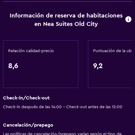
Nevera
Información de reserva de habitaciones
en Nea Suites Old City
Estacionamiento y transporte
Traslado aeropuerto
Relación calidad-precio
Puntuación de la ubi
Accesibilidad y adecuación
Ascensor
8,6
9,2
Baño
Secador de pelo
Check-in/Check-out
General
Check-in después de las 14:00 - Check-out antes de las 12:00
Espacio de almacenamiento
Cancelación/prepago
Ideal para familias
Las políticas de cancelación/prepago varían según el tipo de