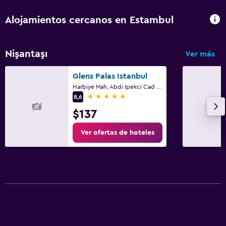
Alojamientos cercanos en Estambul
Nişantaşı
Ver más
Glens Palas Istanbul
Harbiye Mah, Abdi Ipekci Cad No 12, Estambul
5 estrellas
8,6
$137
Ver ofertas de hoteles