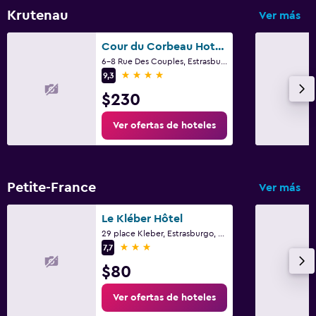
Krutenau
Ver más
Cour du Corbeau Hotel Strasbourg - MGallery Collection
6-8 Rue Des Couples, Estrasburgo, Bajo Rin
4 estrellas
9,3
$230
Ver ofertas de hoteles
Petite-France
Ver más
Le Kléber Hôtel
29 place Kleber, Estrasburgo, Bajo Rin
3 estrellas
7,7
$80
Ver ofertas de hoteles