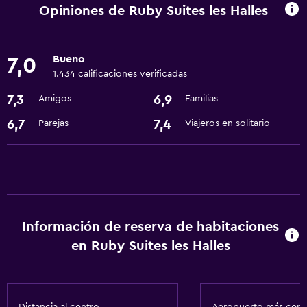
Servicio de habitaciones
Opiniones de Ruby Suites les Halles
Recepción 24 horas
Bueno
7,0
Lavandería
1.434 calificaciones verificadas
Lavandería
7,3
6,9
Amigos
Familias
Servicios de lavandería/tintorería
6,7
7,4
Parejas
Viajeros en solitario
Estacionamiento y transporte
Traslado aeropuerto
Cocina
Información de reserva de habitaciones
Cocineta
en Ruby Suites les Halles
Accesibilidad y adecuación
Ascensor