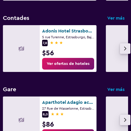
Contades
Ver más
Adonis Hotel Strasbourg
5 rue Turenne, Estrasburgo, Bajo Rin
3 estrellas
7,8
$56
Ver ofertas de hoteles
Gare
Ver más
Aparthotel Adagio access Strasbourg Petite France
27 Rue de Wasselonne, Estrasburgo, Bajo Rin
3 estrellas
8,0
$86