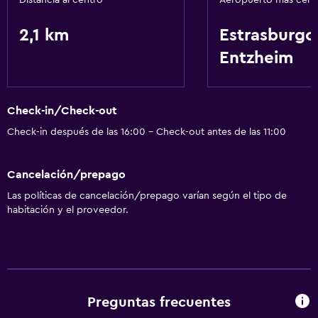
Distancia al centro
Aeropuerto más cer
General
2,1 km
Estrasburgo
Espacio de almacenamiento
Entzheim
Salud y seguridad
Caja fuerte
Check-in/Check-out
Check-in después de las 16:00 - Check-out antes de las 11:00
Ideal para familias
Cuidado de niños o guardería
Cancelación/prepago
Las políticas de cancelación/prepago varían según el tipo de
Servicios básicos
habitación y el proveedor.
Aire acondicionado
Preguntas frecuentes