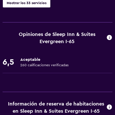
Mostrar los 33 servicios
Servicios básicos
Wifi gratis
Wifi disponible en todas las instalaciones
Opiniones de Sleep Inn & Suites
Internet
Evergreen I-65
Aire acondicionado
Artículos de aseo gratis
Aceptable
6,5
Calefacción
260 calificaciones verificadas
Sistema de entretenimiento
Radio
TV por cable o vía satélite
TV de pantalla plana
Información de reserva de habitaciones
en Sleep Inn & Suites Evergreen I-65
TV