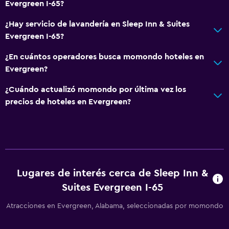
Evergreen I-65?
¿Hay servicio de lavandería en Sleep Inn & Suites
Servicios y facilidades
Evergreen I-65?
Centro de negocios
¿En cuántos operadores busca momondo hoteles en
Recepción 24 horas
Evergreen?
Estacionamiento y transporte
¿Cuándo actualizó momondo por última vez los
precios de hoteles en Evergreen?
Estacionamiento gratuito
Zona de trabajo
Escritorio
Lugares de interés cerca de Sleep Inn &
Gimnasio
Suites Evergreen I-65
Gimnasio
Atracciones en Evergreen, Alabama, seleccionadas por momondo
Piscina