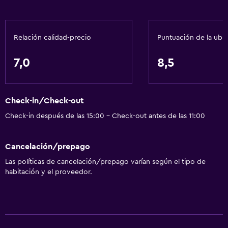
Comedor
Tetera/cafetera
Relación calidad-precio
Puntuación de la ubi
Nevera
7,0
8,5
Cafetera
Microondas
Check-in/Check-out
Accesibilidad y adecuación
Check-in después de las 15:00 - Check-out antes de las 11:00
Habitaciones para no fumadores disponibles
Cancelación/prepago
Mascotas permitidas bajo consulta (pueden aplicar cargos
extra)
Las políticas de cancelación/prepago varían según el tipo de
habitación y el proveedor.
Ascensor
Lavandería
Lavandería