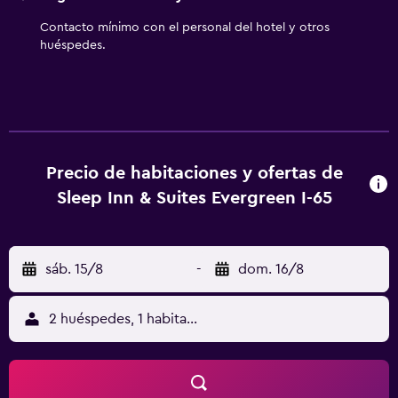
incluyen una piscina al aire libre y gimnasio.
Contacto mínimo con el personal del hotel y otros
huéspedes.
Precio de habitaciones y ofertas de
Sleep Inn & Suites Evergreen I-65
sáb. 15/8
-
dom. 16/8
2 huéspedes, 1 habitación