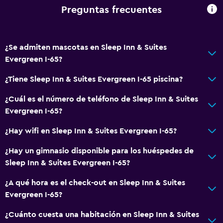
Servicios de lavandería/tintorería
Preguntas frecuentes
Plancha y tabla de planchar
¿Se admiten mascotas en Sleep Inn & Suites
General
Evergreen I-65?
Teléfono
¿Tiene Sleep Inn & Suites Evergreen I-65 piscina?
Zona de estar
¿Cuál es el número de teléfono de Sleep Inn & Suites
Posibilidad de habitaciones conectadas
Evergreen I-65?
Baño
¿Hay wifi en Sleep Inn & Suites Evergreen I-65?
Secador de pelo
¿Hay un gimnasio disponible para los huéspedes de
Ducha
Sleep Inn & Suites Evergreen I-65?
¿A qué hora es el check-out en Sleep Inn & Suites
Salud y seguridad
Evergreen I-65?
Limpieza diaria
¿Cuánto cuesta una habitación en Sleep Inn & Suites
Caja fuerte