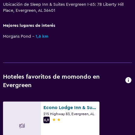
Ubicación de Sleep Inn & Suites Evergreen I-65: 78 Liberty Hill
Piscina al aire libre
Place, Evergreen, AL 36401
Mejores lugares de interés
Morgans Pond
1,6 km
Hoteles favoritos de momondo en
Evergreen
Econo Lodge Inn & Suites Evergreen
215 Highway 83, Evergreen, AL
2 estrellas
6,9