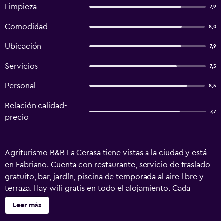
Limpieza
7,9
Comodidad
8,0
Ubicación
7,9
Servicios
7,5
Personal
8,5
Relación calidad-
7,7
precio
Agriturismo B&B La Cerasa tiene vistas a la ciudad y está
en Fabriano. Cuenta con restaurante, servicio de traslado
gratuito, bar, jardín, piscina de temporada al aire libre y
terraza. Hay wifi gratis en todo el alojamiento. Cada
unidad tiene baño privado, bidet, aire acondicionado, TV
Leer más
de pantalla plana y nevera. También hay una cocina