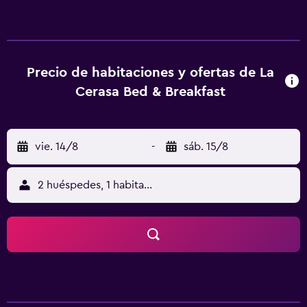
equipada con horno y fogones en algunas unidades. El
desayuno está disponible e incluye opciones buffet,
continentales o italianas. El bed and breakfast ofrece
barbacoa. Agriturismo B&B La Cerasa ofrece servicio de
alquiler de bicicletas. El aeropuerto (Aeropuerto de
Precio de habitaciones y ofertas de La
Perugia San Francesco d'Assisi) está a 47 km.
Cerasa Bed & Breakfast
vie. 14/8
-
sáb. 15/8
2 huéspedes, 1 habitación