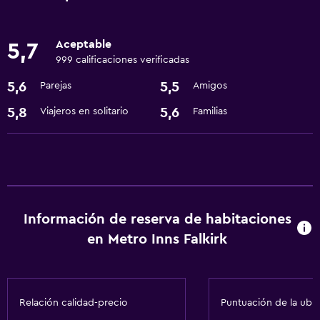
extra)
Lavandería
Aceptable
5,7
999 calificaciones verificadas
Lavandería
5,6
5,5
Parejas
Amigos
Servicios de lavandería/tintorería
5,8
5,6
Viajeros en solitario
Familias
Estacionamiento y transporte
Estacionamiento gratuito
Salud y seguridad
Limpieza diaria
Información de reserva de habitaciones
en Metro Inns Falkirk
Servicios básicos
Calefacción
Relación calidad-precio
Puntuación de la ubi