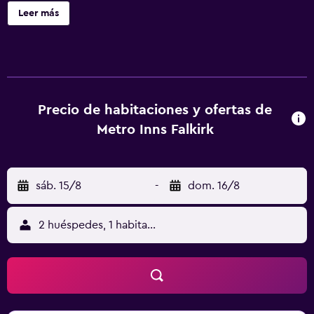
ofrece 75 alojamientos con lavadora/secadora. Se ofrece
Leer más
televisión digitales. Todos los alojamientos incluyen
cocina. Se ofrece servicio de limpieza todos los días y es
posible solicitar tabla de planchar con plancha.
Precio de habitaciones y ofertas de
Metro Inns Falkirk
sáb. 15/8
-
dom. 16/8
2 huéspedes, 1 habitación