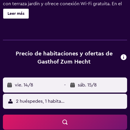
con terraza jardín y ofrece conexión Wi-Fi gratuita. En el
salón del establecimiento, los huéspedes podrán disfrutar
Leer más
de puros y de las ruinas exóticas. En la tienda del
establecimiento se puede comprar una selección de
vinos. Las habitaciones del Gasthof zum Hecht son amplias
y están equipadas con TV de pantalla plana por cable,
minibar y baño. Hay aparcamiento privado gratuito y
varias rutas de senderismo justo en el exterior. El centro
Precio de habitaciones y ofertas de
de Zúrich y el aeropuerto de Zúrich están a 25 minutos en
Gasthof Zum Hecht
coche.
vie. 14/8
-
sáb. 15/8
2 huéspedes, 1 habitación