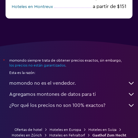
a partir de $151
Hoteles en Montreux
a partir de $125
Hoteles en Lugano
momondo siempre trata de obtener precios exactos, sin embargo,
*
los precios no están garantizados
.
Esta es la razón:
momondo no es el vendedor.
Agregamos montones de datos para ti
¿Por qué los precios no son 100% exactos?
Ofertas de hotel
Hoteles en Europa
Hoteles en Suiza
Hoteles en Zúrich
Hoteles en Fehraltorf
Gasthof Zum Hecht