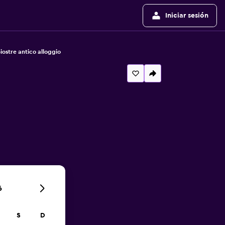
Iniciar sesión
iostre antico alloggio
6
S
D