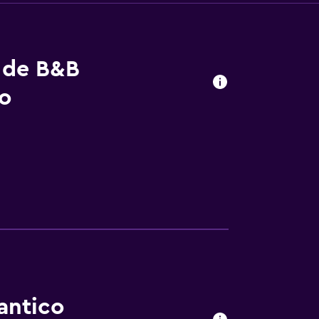
s de B&B
io
antico