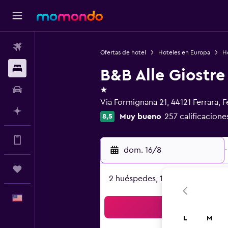
Vuelos
Ofertas de hotel
Hoteles en Europa
Ho
Alojamientos
B&B Alle Giostre
1 estrella
Autos
Via Formignana 21, 44121 Ferrara, F
Planifica con IA
Muy bueno
257 calificacione
8,5
Muchos más beneficios en la app
dom. 16/8
-
Trips
2 huéspedes, 1 habitación
Español
Bus
L
M