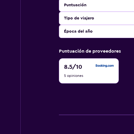
Puntuación
Tipo de viajero
Época del año
Puntuación de proveedores
8.5
8.5
/10
de
5 opiniones
10