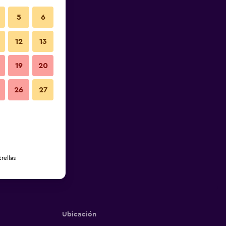
5
6
12
13
19
20
26
27
rellas
Ubicación