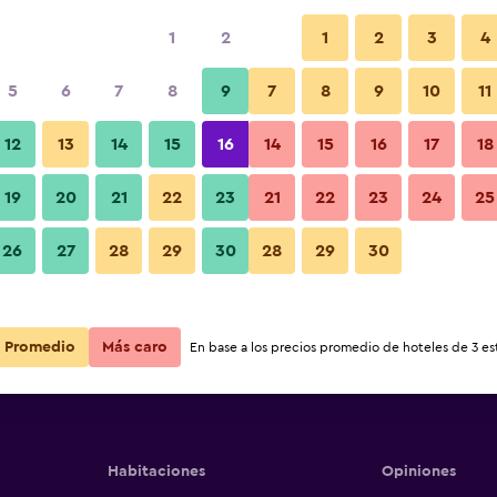
1
2
1
2
3
4
5
6
7
8
9
7
8
9
10
11
12
13
14
15
16
14
15
16
17
18
Ver precios
co alloggio
19
20
21
22
23
21
22
23
24
25
26
27
28
29
30
28
29
30
Ver precios
co alloggio
Ver precios
co alloggio
Promedio
Más caro
En base a los precios promedio de hoteles de 3 est
Habitaciones
Opiniones