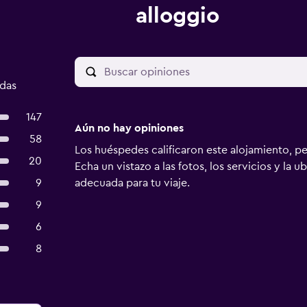
alloggio
adas
147
Aún no hay opiniones
58
Los huéspedes calificaron este alojamiento, p
20
Echa un vistazo a las fotos, los servicios y la u
9
adecuada para tu viaje.
9
6
8