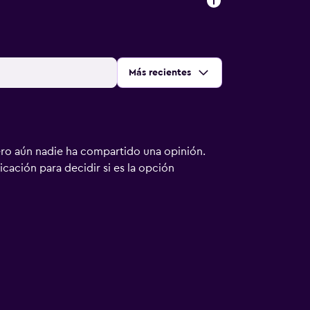
Ordenar por
:
Más recientes
ero aún nadie ha compartido una opinión.
bicación para decidir si es la opción