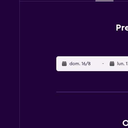
Pr
dom. 16/8
-
lun. 
O