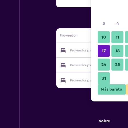
3
4
Proveedor
10
11
Proveedor para B&B Alle Giostre anti
17
18
24
25
Proveedor para B&B Alle Giostre anti
31
Proveedor para B&B Alle Giostre anti
Más barato
Sobre