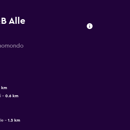
B Alle
r momondo
5 km
i
0.6 km
le
1.3 km