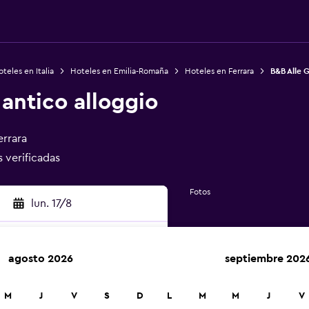
teles en Italia
Hoteles en Emilia-Romaña
Hoteles en Ferrara
B&B Alle G
 antico alloggio
errara
s verificadas
Fotos
lun. 17/8
agosto 2026
septiembre 202
car
M
J
V
S
D
L
M
M
J
V