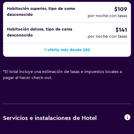
esparcimiento que se indican más abajo en las
instalaciones o cerca del alojamiento (es posible que se
$109
Habitación superior, tipo de cama
desconocido
aplique un recargo).
por noche con tasas
$141
Habitación deluxe, tipo de cama
desconocido
por noche con tasas
1 oferta más desde $82
*
El total incluye una estimación de tasas e impuestos locales a
pagar al hacer check-out.
Servicios e instalaciones de Hotel