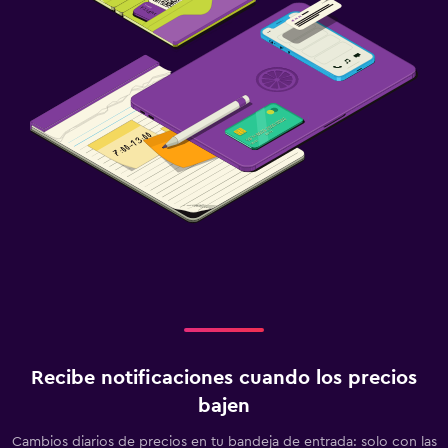
Ideal para familias
Cuna/cama nido disponibles
Comidas para niños
Buffet infantil
Zona cubierta de juegos
Equipo infantil para zona de juegos al aire libre
Parque infantil
Barreras de seguridad para niños
Protectores de enchufes
Periquera
Salud y seguridad
Recibe notificaciones cuando los precios
Limpieza diaria
bajen
Cámaras CCTV en zonas comunes
Cambios diarios de precios en tu bandeja de entrada: solo con las