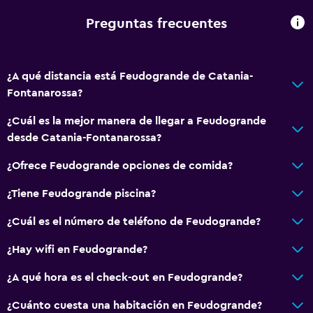
Aire acondicionado
Preguntas frecuentes
Wifi gratis
Ropa de cama
¿A qué distancia está Feudogrande de Catania-
Toallas
Fontanarossa?
Champú
¿Cuál es la mejor manera de llegar a Feudogrande
Adaptador
desde Catania-Fontanarossa?
Gel de ducha
¿Ofrece Feudogrande opciones de comida?
Papeleras
¿Tiene Feudogrande piscina?
Acondicionador
¿Cuál es el número de teléfono de Feudogrande?
Comedor
¿Hay wifi en Feudogrande?
Copas
¿A qué hora es el check-out en Feudogrande?
Tetera eléctrica
Almuerzos para llevar
¿Cuánto cuesta una habitación en Feudogrande?