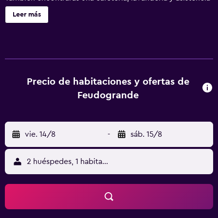
turística y para la compra de entradas. Feudogrande
Leer más
Agriturismo ofrece 7 alojamientos con minibar y máquina
de café espresso. Las camas tienen colchones
viscoelásticos y están vestidas con sábanas de algodón
egipcio y ropa de cama de alta calidad. Cabe destacar que
este alojamiento permite a sus clientes elegir el tipo de
almohada. Se ofrece una televisión de pantalla plana de 32
Precio de habitaciones y ofertas de
pulgadas con canales por satélite de suscripción. Los
Feudogrande
baños están equipados con ducha con cabezal de ducha
tipo lluvia, albornoces, bidé y artículos de higiene
personal gratuitos. Este bed and breakfast en Fiumefreddo
vie. 14/8
-
sáb. 15/8
di Sicilia ofrece acceso a Internet por cable gratuito. Los
servicios para personas de negocios incluyen escritorio y
cajas fuertes. Las habitaciones también incluyen cafetera y
2 huéspedes, 1 habitación
tetera y cortinas opacas. Es posible solicitar juegos de
cama hipoalergénicos, tabla de planchar con plancha y
secador de pelo. Se ofrece servicio de limpieza todos los
días. Se pueden practicar las actividades de ocio y