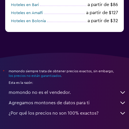
a partir de $86
Hoteles en Bari
a partir de $127
Hoteles en Amalfi
Zona de trabajo
a partir de $32
Hoteles en Bolonia
Fax/fotocopiadora
a partir de $83
Hoteles en Turín
Escritorio
momondo siempre trata de obtener precios exactos, sin embargo,
*
los precios no están garantizados
.
Esta es la razón:
momondo no es el vendedor.
Agregamos montones de datos para ti
¿Por qué los precios no son 100% exactos?