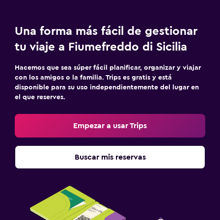
Servicios y facilidades
Una forma más fácil de gestionar
Servicio de despertador
tu viaje a Fiumefreddo di Sicilia
Instalaciones para reuniones
Hacemos que sea súper fácil planificar, organizar y viajar
Servicio de habitaciones
con los amigos o la familia. Trips es gratis y está
disponible para su uso independientemente del lugar en
Mostrador de información turística
el que reserves.
Acceso con llave
Acceso con tarjeta
Empezar a usar Trips
Check-out exprés
Check-in/check-out privado
Buscar mis reservas
Recepción 24 horas
Caja fuerte
Botella de agua