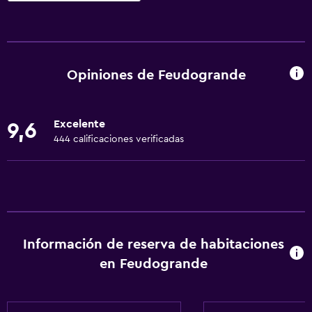
Accesibilidad y adecuación
Unidad ubicada en la planta baja
Unidad accesible para personas en silla de ruedas
Opiniones de Feudogrande
Hipoalergénico
Almohada hipoalergénica
Excelente
9,6
Para no fumadores
444 calificaciones verificadas
Lavabo bajo
Fregadero bajo
Almohada sin plumas
Áreas designadas para fumadores
Información de reserva de habitaciones
Entrada privada
en Feudogrande
Accesibilidad
Ducha adaptada para silla de ruedas
Silla para ducha