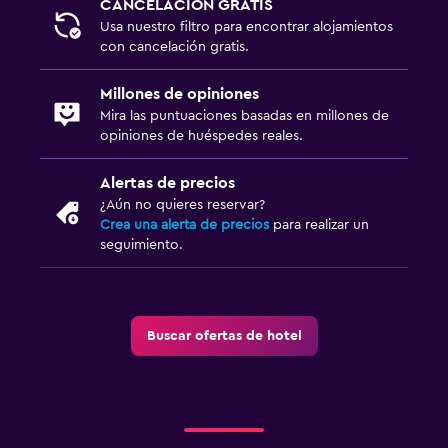
CANCELACIÓN GRATIS
Vista a la ciudad
Usa nuestro filtro para encontrar alojamientos
con cancelación gratis.
Baño
Millones de opiniones
Inodoro con cisterna alta
Mira las puntuaciones basadas en millones de
Secador de pelo
opiniones de huéspedes reales.
Albornoz
Alertas de precios
Baño privado
¿Aún no quieres reservar?
Inodoro adaptado
Crea una alerta de precios
para realizar un
seguimiento.
Ducha
Baño pequeño adicional
Tina de baño
Buscar ofertas de hotel
Bidé
Aseo
Papel higiénico
Ducha italiana