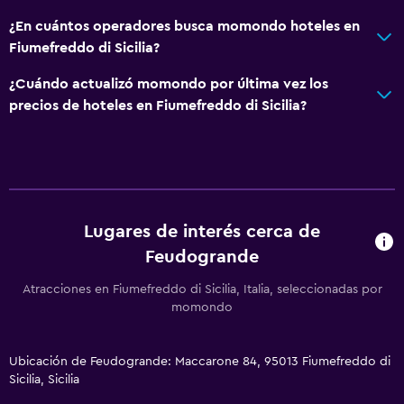
Fruta
¿En cuántos operadores busca momondo hoteles en
Menús para dietas especiales (bajo petición)
Fiumefreddo di Sicilia?
Restaurante
¿Cuándo actualizó momondo por última vez los
Bar/lounge
precios de hoteles en Fiumefreddo di Sicilia?
La comida se puede entregar en el alojamiento
Minibar
Bar de tapas
Desayuno en la habitación
Lugares de interés cerca de
Tetera/cafetera
Feudogrande
Tetera
Atracciones en Fiumefreddo di Sicilia, Italia, seleccionadas por
Nevera
momondo
Cafetera
Ubicación de Feudogrande: Maccarone 84, 95013 Fiumefreddo di
Sicilia, Sicilia
General