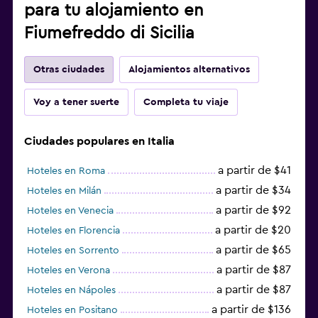
Estacionamiento y transporte
para tu alojamiento en
Traslado al aeropuerto (con cargos)
Fiumefreddo di Sicilia
Estacionamiento gratuito
Otras ciudades
Alojamientos alternativos
Estacionamiento privado
Servicio de traslado (cargo adicional)
Voy a tener suerte
Completa tu viaje
Sistema de entretenimiento
Ciudades populares en Italia
TV de pantalla plana
a partir de $41
Hoteles en Roma
TV por cable o vía satélite
a partir de $34
Hoteles en Milán
Radio
a partir de $92
Hoteles en Venecia
TV
a partir de $20
Hoteles en Florencia
a partir de $65
Hoteles en Sorrento
Lavandería
a partir de $87
Hoteles en Verona
Plancha y tabla de planchar
a partir de $87
Hoteles en Nápoles
a partir de $136
Hoteles en Positano
Tendedero