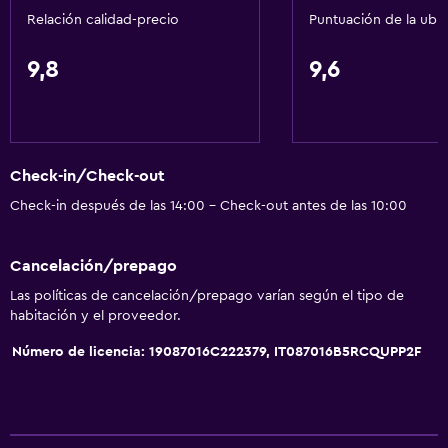
Relación calidad-precio
Puntuación de la ubi
Estacionamiento accesible
Habitación hipoalergénica
9,8
9,6
Inodoro con barras de apoyo
Plantas superiores accesibles por escaleras
Check-in/Check-out
Servicios básicos
Check-in después de las 14:00 - Check-out antes de las 10:00
Dispositivo hotspot móvil
Wifi disponible en todas las instalaciones
Cancelación/prepago
Internet
Las políticas de cancelación/prepago varían según el tipo de
Ventilador
habitación y el proveedor.
Extinguidor
Número de licencia: 19087016C222379, IT087016B5RCQUPP2F
Artículos de aseo gratis
Alarma de humo
Calefacción