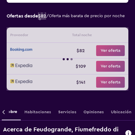
Ofertas desde
$82
/
Oferta más barata de precio por noche
Proveedor
Total noche
$82
Ver oferta
$109
Ver oferta
$141
Ver oferta
Sobre
Habitaciones
Servicios
Opiniones
Ubicación
Acerca de Feudogrande, Fiumefreddo di