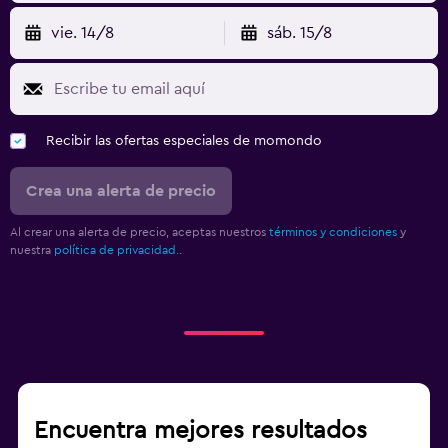
Camas extralargas (+2 m)
vie. 14/8
sáb. 15/8
Almohada de plumas
Enchufe cerca de la cama
Despertador
Recibir las ofertas especiales de momondo
Perchero
Armario o clóset
Crea una alerta de precio
Al crear una alerta de precio, aceptas nuestros
términos y condiciones
y
Actividades
nuestra
política de privacidad.
.
Acceso a la playa
Bicicletas
Juegos de mesa/rompecabezas
Ciclismo
Senderismo
Encuentra mejores resultados