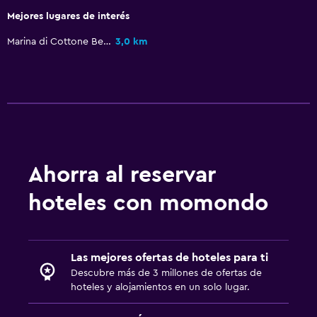
Habitaciones familiares
Mejores lugares de interés
Vista al jardín
Marina di Cottone Beach
3,0 km
Vista al patio interior
Vista a punto de interés
Casilleros
Vista a la montaña
Espacio de almacenamiento
Vista a una calle tranquila
Ahorra al reservar
Vista al mar
hoteles con momondo
Zona de estar
Sofá
Solárium
Las mejores ofertas de hoteles para ti
Descubre más de 3 millones de ofertas de
Insonorización
hoteles y alojamientos en un solo lugar.
Piso de mosaico/mármol