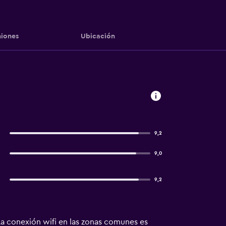
iones
Ubicación
9,2
9,0
9,2
a conexión wifi en las zonas comunes es