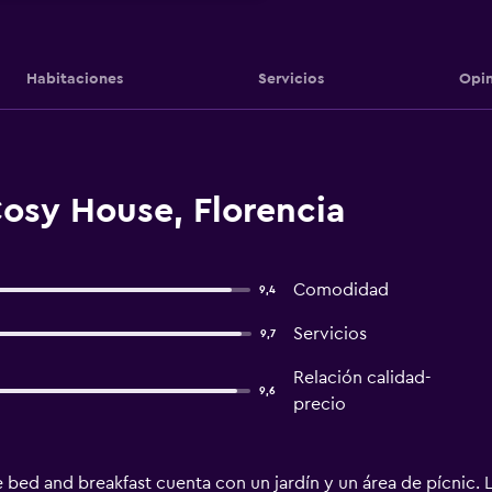
Habitaciones
Servicios
Opin
osy House, Florencia
Comodidad
9,4
Servicios
9,7
Relación calidad-
9,6
precio
ed and breakfast cuenta con un jardín y un área de pícnic. L