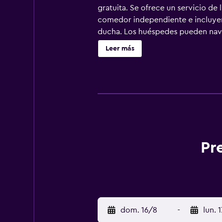
gratuita. Se ofrece un servicio de
comedor independiente e incluyen
ducha. Los huéspedes pueden naveg
personas, o hasta 10 dispositivos))
Leer más
cambio de sábanas. Se ofrece servi
Pr
dom. 16/8
-
lun. 