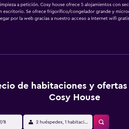
 limpieza a petición. Cosy house ofrece 5 alojamientos con se
 escritorio. Se ofrece frigorífico/congelador grande y micr
ar por la web gracias a nuestro acceso a Internet wifi grati
. Se ofrece televisión por satélite. Es posible solicitar tabla 
cio de limpieza a petición.
ecio de habitaciones y oferta
Cosy House
17/8
2 huéspedes, 1 habitación