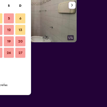
S
D
5
6
12
13
1/4
Otros
19
20
26
27
rellas