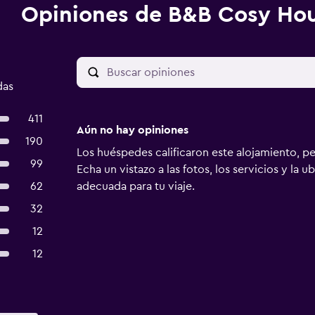
Opiniones de B&B Cosy Ho
das
411
Aún no hay opiniones
190
Los huéspedes calificaron este alojamiento, p
99
Echa un vistazo a las fotos, los servicios y la u
62
adecuada para tu viaje.
32
12
12