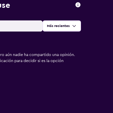
use
Ordenar por
:
Más recientes
ero aún nadie ha compartido una opinión.
bicación para decidir si es la opción