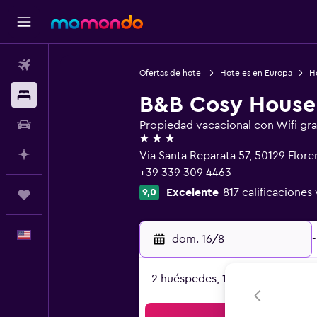
Vuelos
Ofertas de hotel
Hoteles en Europa
Ho
Alojamientos
B&B Cosy House
Autos
Propiedad vacacional con Wifi gra
3 estrellas
Planifica con IA
Via Santa Reparata 57, 50129 Flore
+39 339 309 4463
Excelente
817 calificaciones 
9,0
Trips
Español
dom. 16/8
-
2 huéspedes, 1 habitación