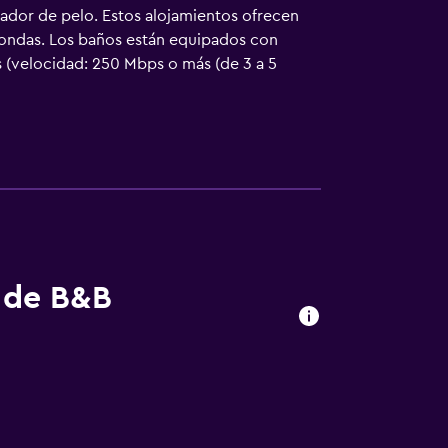
cador de pelo. Estos alojamientos ofrecen
oondas. Los baños están equipados con
s (velocidad: 250 Mbps o más (de 3 a 5
de planchar con plancha, cambio de toallas y
s de B&B