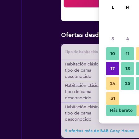
Bus
L
M
$107
Ofertas desde
/
Oferta m
3
4
Tipo de habitación
Proveedo
10
11
Habitación clásica,
17
18
tipo de cama
desconocido
24
25
Habitación clásica,
tipo de cama
desconocido
31
Habitación clásica,
Más barato
tipo de cama
desconocido
9 ofertas más de B&B Cosy House