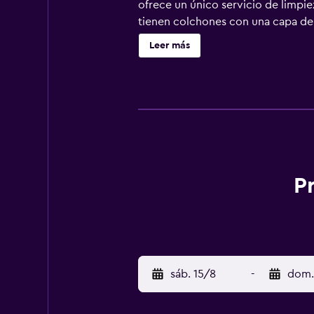
ofrece un único servicio de limpie
tienen colchones con una capa de a
disponen de baño privado independ
Leer más
pelo. Los huéspedes pueden navegar
estancia y es posible solicitar tab
actividades de ocio y esparcimient
recargo).
P
sáb. 15/8
-
dom.