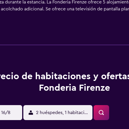
za durante la estancia. La Fonderia Firenze ofrece 5 alojamient
colchado adicional. Se ofrece una televisión de pantalla plan
iente. Los baños están equipados con ducha, bidé, artículos
 por la web gracias a nuestro acceso a Internet wifi gratis. 
la de planchar con plancha. Se ofrece servicio de limpieza de 
o que se indican más abajo en las instalaciones o cerca del a
recio de habitaciones y oferta
Fonderia Firenze
 16/8
2 huéspedes, 1 habitación