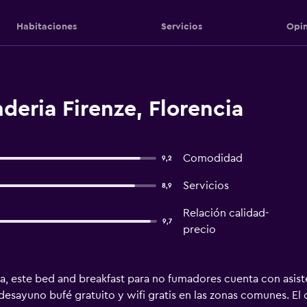
Habitaciones
Servicios
Opin
deria Firenze, Florencia
Comodidad
9,2
Servicios
8,9
Relación calidad-
9,7
precio
a, este bed and breakfast para no fumadores cuenta con asiste
n desayuno bufé gratuito y wifi gratis en las zonas comunes. E