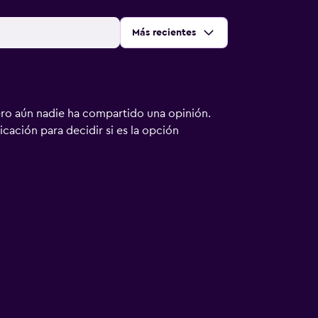
Ordenar por
:
Más recientes
ero aún nadie ha compartido una opinión.
bicación para decidir si es la opción