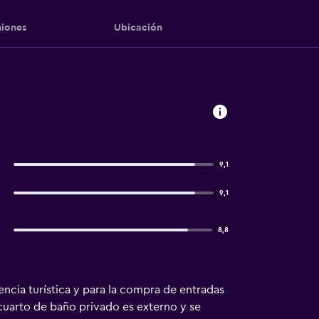
iones
Ubicación
9,1
9,1
8,8
ncia turística y para la compra de entradas
l cuarto de baño privado es externo y se