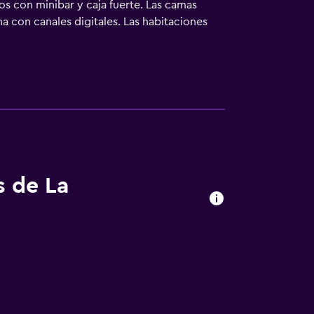
os con minibar y caja fuerte. Las camas
a con canales digitales. Las habitaciones
 de higiene personal gratuitos y secador de
Se ofrece servicio de limpieza una vez por
forma limitada. Se pueden practicar las
lojamiento (es posible que se aplique un
s de La