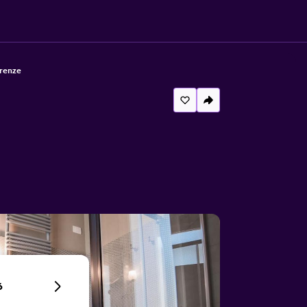
irenze
6