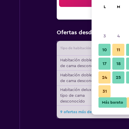
Bus
L
M
$112
Ofertas desde
/
Oferta má
3
4
Tipo de habitación
Proveedo
10
11
Habitación doble, tipo
17
18
de cama desconocido
Habitación doble, tipo
24
25
de cama desconocido
Habitación deluxe,
31
tipo de cama
desconocido
Más barato
9 ofertas más de La Fonderia Firenz