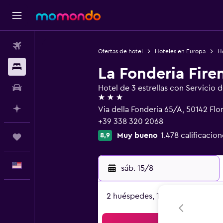
Vuelos
Ofertas de hotel
Hoteles en Europa
Ho
Alojamientos
La Fonderia Fire
Autos
Hotel de 3 estrellas con Servicio 
3 estrellas
Planifica con IA
Via della Fonderia 65/A, 50142 Flo
+39 338 320 2068
Muy bueno
1.478 calificacion
8,9
Trips
Español
sáb. 15/8
-
2 huéspedes, 1 habitación