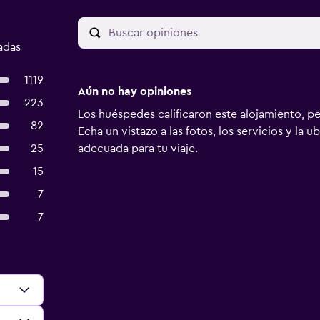
adas
1119
Aún no hay opiniones
223
Los huéspedes calificaron este alojamiento, p
82
Echa un vistazo a las fotos, los servicios y la u
25
adecuada para tu viaje.
15
7
7