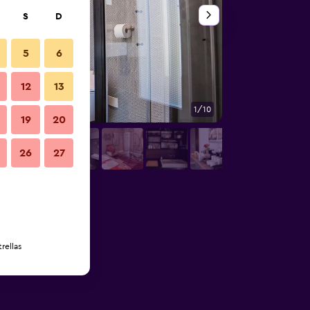
S
D
5
6
12
13
1/10
Servicio de la habit
19
20
26
27
rellas