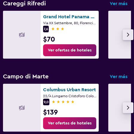
Careggi Rifredi
Ver más
Grand Hotel Panama Firenze
Via XX Settembre, 80, Florencia, Toscana
3 estrellas
7,6
$70
Ver ofertas de hoteles
Campo di Marte
Ver más
Columbus Urban Resort
22/A Lungarno Cristoforo Colombo, Florencia, Toscana
5 estrellas
9,0
$139
Ver ofertas de hoteles