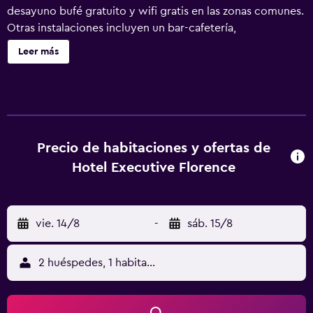
desayuno bufé gratuito y wifi gratis en las zonas comunes.
Otras instalaciones incluyen un bar-cafetería,
aparcamiento con asistencia y café o té en las zonas
Leer más
comunes. Hotel Executive Florence ofrece 48
alojamientos con aire acondicionado, minibar y caja
fuerte. Cada alojamiento tiene un mobiliario y decoración
diferentes. Se ofrece una televisión de pantalla plana de
32 pulgadas con canales por satélite. Los baños están
equipados con ducha, albornoces, zapatillas y bidé. Los
Precio de habitaciones y ofertas de
huéspedes pueden navegar por la web gracias a nuestro
Hotel Executive Florence
acceso a Internet wifi gratis. Los servicios para las
personas de negocios incluyen escritorio y teléfono. Las
habitaciones también incluyen secador de pelo y artículos
vie. 14/8
-
sáb. 15/8
de higiene personal gratuitos. Se ofrece servicio nocturno
de descubierta y servicio de limpieza todos los días. Los
servicios de ocio y esparcimiento en este hotel incluyen
2 huéspedes, 1 habitación
gimnasio. Se pueden practicar las actividades de ocio y
esparcimiento que se indican más abajo en las