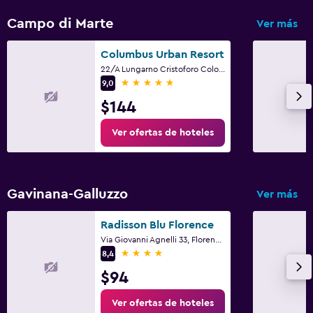
Campo di Marte
Ver más
Columbus Urban Resort
22/A Lungarno Cristoforo Colombo, Florencia, Toscana
5 estrellas
9,0
$144
Ver ofertas de hoteles
Gavinana-Galluzzo
Ver más
Radisson Blu Florence
Via Giovanni Agnelli 33, Florencia, Toscana
4 estrellas
8,4
$94
Ver ofertas de hoteles