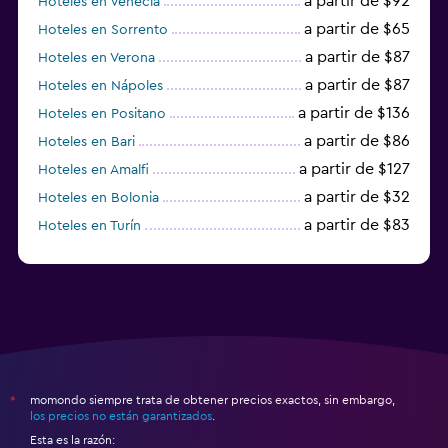
a partir de $92
Hoteles en Venecia
a partir de $65
Hoteles en Sorrento
a partir de $87
Hoteles en Verona
a partir de $87
Hoteles en Nápoles
a partir de $136
Hoteles en Positano
a partir de $86
Hoteles en Bari
a partir de $127
Hoteles en Amalfi
a partir de $32
Hoteles en Bolonia
a partir de $83
Hoteles en Turín
a partir de $94
Hoteles en Palermo
momondo siempre trata de obtener precios exactos, sin embargo,
*
los precios no están garantizados
.
Esta es la razón: