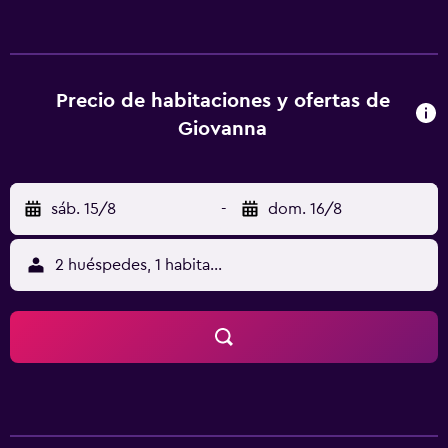
bien equipadas con numerosas instalaciones y
comodidades esenciales que garantizan a los huéspedes
una estancia cómoda. Este alojamiento está ubicado en el
corazón de la zona de ocio de Florencia, donde
encontrará muchas opciones de entretenimiento,
Precio de habitaciones y ofertas de
restaurantes, cafeterías y una excelente vida nocturna.
Giovanna
Asimismo, queda al lado de la región vinícola de la
Toscana.
sáb. 15/8
-
dom. 16/8
2 huéspedes, 1 habitación