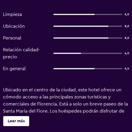
Limpieza
6,0
Ubicación
8,0
Personal
8,0
Relación calidad-
4,0
precio
En general
6,0
Ubicado en el centro de la ciudad, este hotel ofrece un
cómodo acceso a las principales zonas turísticas y
comerciales de Florencia. Está a solo un breve paseo de la
Santa María del Fiore. Los huéspedes podrán disfrutar de
muchas instalaciones y servicios, tales como un mostrador
Leer más
turístico y wifi. El establecimiento tiene 7 habitaciones