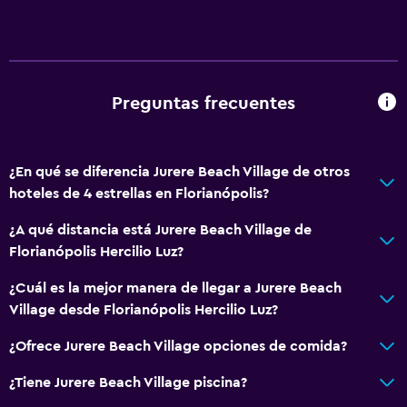
Servicios básicos
Wifi gratis
Internet
Aire acondicionado
Preguntas frecuentes
Accesibilidad y adecuación
Habitaciones para no fumadores disponibles
¿En qué se diferencia Jurere Beach Village de otros
hoteles de 4 estrellas en Florianópolis?
Ascensor
¿A qué distancia está Jurere Beach Village de
Lavandería
Florianópolis Hercilio Luz?
Lavandería
¿Cuál es la mejor manera de llegar a Jurere Beach
Servicios de lavandería/tintorería
Village desde Florianópolis Hercilio Luz?
¿Ofrece Jurere Beach Village opciones de comida?
Comedor
¿Tiene Jurere Beach Village piscina?
Restaurante