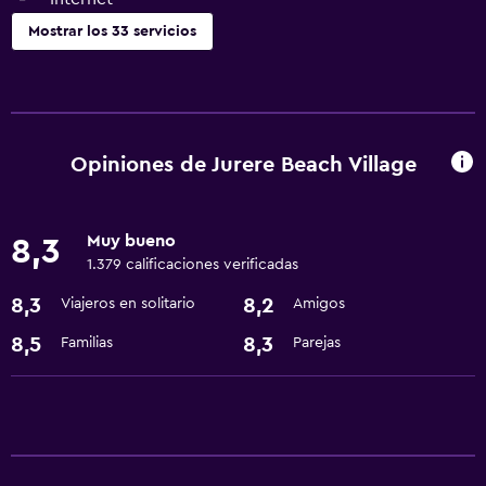
Mostrar los 33 servicios
Servicios y facilidades
Salas de conferencia
Centro de negocios
Opiniones de Jurere Beach Village
Instalaciones para reuniones
Servicio de habitaciones
Muy bueno
8,3
Recepción 24 horas
1.379 calificaciones verificadas
8,3
8,2
Viajeros en solitario
Amigos
Piscina y spa
8,5
8,3
Familias
Parejas
Sauna
Bañera de hidromasaje
Piscina al aire libre
Estacionamiento y transporte