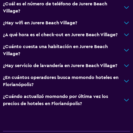
Minibar
¿Cuál es el número de teléfono de Jurere Beach
Village?
Salud y seguridad
¿Hay wifi en Jurere Beach Village?
Limpieza diaria
¿A qué hora es el check-out en Jurere Beach Village?
Caja fuerte
¿Cuánto cuesta una habitación en Jurere Beach
Village?
Ideal para familias
Cuidado de niños o guardería
¿Hay servicio de lavandería en Jurere Beach Village?
Piscina (para niños)
¿En cuántos operadores busca momondo hoteles en
Florianópolis?
Baño
¿Cuándo actualizó momondo por última vez los
Secador de pelo
precios de hoteles en Florianópolis?
Actividades
Mesa de billar