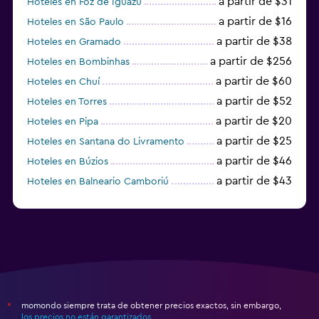
a partir de $31
Hoteles en Foz de Iguazu
a partir de $16
Hoteles en São Paulo
a partir de $38
Hoteles en Gramado
a partir de $256
Hoteles en Bombinhas
a partir de $60
Hoteles en Chuí
a partir de $52
Hoteles en Torres
a partir de $20
Hoteles en Pipa
a partir de $25
Hoteles en Santana do Livramento
a partir de $46
Hoteles en Búzios
a partir de $43
Hoteles en Balneario Camboriú
a partir de $27
Hoteles en Bonito
momondo siempre trata de obtener precios exactos, sin embargo,
*
los precios no están garantizados
.