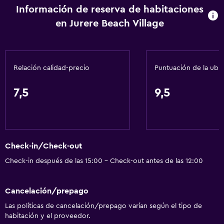
Información de reserva de habitaciones
Estacionamiento
en Jurere Beach Village
Traslado aeropuerto
Servicio de traslado (cargo adicional)
Relación calidad-precio
Puntuación de la ubi
Cocina
Nevera
7,5
9,5
Microondas
Cocineta
Check-in/Check-out
Aire libre
Check-in después de las 15:00 - Check-out antes de las 12:00
Terraza
Toallas de playa
Cancelación/prepago
Playa privada
Las políticas de cancelación/prepago varían según el tipo de
habitación y el proveedor.