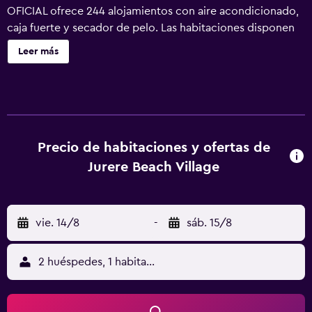
OFICIAL ofrece 244 alojamientos con aire acondicionado,
caja fuerte y secador de pelo. Las habitaciones disponen
de balcón. Se ofrece televisión por cable. Este hotel en
Leer más
Florianópolis ofrece acceso a Internet wifi gratis. Se
ofrece microondas y minibar. Se ofrece servicio de
limpieza todos los días. En el alojamiento hay piscina al
aire libre y piscina infantil. Otros servicios de ocio y
esparcimiento incluyen sauna. Se pueden practicar las
actividades de ocio y esparcimiento que se indican más
Precio de habitaciones y ofertas de
abajo en las instalaciones o cerca del alojamiento (es
Jurere Beach Village
posible que se aplique un recargo).
vie. 14/8
-
sáb. 15/8
2 huéspedes, 1 habitación