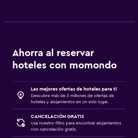
Estacionamiento y transporte
Estacionamiento
Estacionamiento privado
Zona de trabajo
Ahorra al reservar
Fax/fotocopiadora
hoteles con momondo
Escritorio
Actividades
Las mejores ofertas de hoteles para ti
Bicicletas
Descubre más de 3 millones de ofertas de
Juegos de mesa/rompecabezas
hoteles y alojamientos en un solo lugar.
CANCELACIÓN GRATIS
Usa nuestro filtro para encontrar alojamientos
con cancelación gratis.