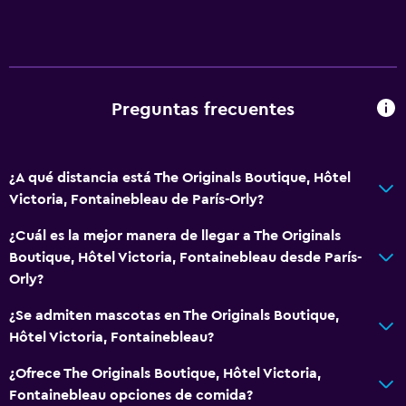
Acceso con llave
Check-out exprés
Check-in/check-out privado
Recepción 24 horas
Preguntas frecuentes
Comedor
Tetera eléctrica
¿A qué distancia está The Originals Boutique, Hôtel
Victoria, Fontainebleau de París-Orly?
Bar de tapas
Bar/lounge
¿Cuál es la mejor manera de llegar a The Originals
Boutique, Hôtel Victoria, Fontainebleau desde París-
Desayuno en la habitación
Orly?
Tetera
¿Se admiten mascotas en The Originals Boutique,
Hôtel Victoria, Fontainebleau?
General
Habitaciones familiares
¿Ofrece The Originals Boutique, Hôtel Victoria,
Fontainebleau opciones de comida?
Posibilidad de habitaciones conectadas