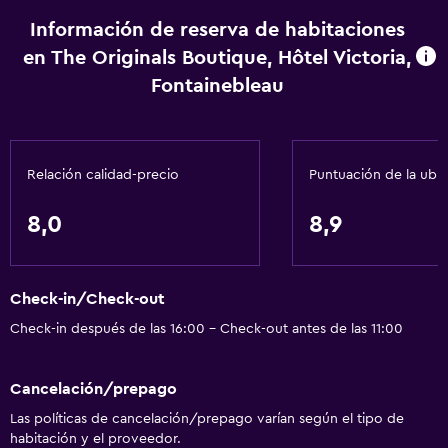
Accesibilidad y adecuación
Información de reserva de habitaciones
en The Originals Boutique, Hôtel Victoria,
Mascotas permitidas bajo consulta (pueden aplicar cargos
extra)
Fontainebleau
Accesibilidad
Estacionamiento accesible
Relación calidad-precio
Puntuación de la ubi
Habitación hipoalergénica
Para no fumadores
8,0
8,9
Plantas superiores accesibles por escaleras
Áreas designadas para fumadores
Check-in/Check-out
Check-in después de las 16:00 - Check-out antes de las 11:00
Servicios y facilidades
Servicio de despertador
Cancelación/prepago
Instalaciones para reuniones
Las políticas de cancelación/prepago varían según el tipo de
Servicio de habitaciones
habitación y el proveedor.