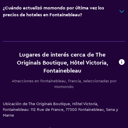
Sala de estar/TV compartida
¿Cuándo actualizó momondo por última vez los
TV
precios de hoteles en Fontainebleau?
Baño
Ducha
Secador de pelo
Lugares de interés cerca de The
Aseo
Originals Boutique, Hôtel Victoria,
Baño privado
Fontainebleau
Lavandería
Atracciones en Fontainebleau, Francia, seleccionadas por
momondo
Lavandería
Servicio de planchado
Ubicación de The Originals Boutique, Hôtel Victoria,
Servicios de lavandería/tintorería
Fontainebleau: 112 Rue de France, 77300 Fontainebleau, Sena y
Marne
Plancha y tabla de planchar