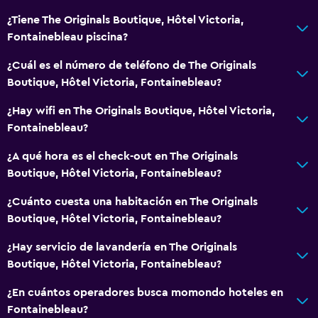
Habitaciones insonorizadas
¿Tiene The Originals Boutique, Hôtel Victoria,
Fontainebleau piscina?
Teléfono
Espacio de almacenamiento
¿Cuál es el número de teléfono de The Originals
Boutique, Hôtel Victoria, Fontainebleau?
Salud y seguridad
¿Hay wifi en The Originals Boutique, Hôtel Victoria,
Limpieza diaria
Fontainebleau?
Botiquín de primeros auxilios
¿A qué hora es el check-out en The Originals
Cámaras CCTV en zonas comunes
Boutique, Hôtel Victoria, Fontainebleau?
Cámaras CCTV en el exterior
¿Cuánto cuesta una habitación en The Originals
Seguridad las 24 horas
Boutique, Hôtel Victoria, Fontainebleau?
¿Hay servicio de lavandería en The Originals
Sistema de entretenimiento
Boutique, Hôtel Victoria, Fontainebleau?
TV de pantalla plana
¿En cuántos operadores busca momondo hoteles en
Biblioteca
Fontainebleau?