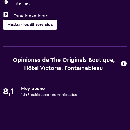
Internet
Estacionamiento
Mostrar los 65 servicios
Servicios básicos
Wifi gratis
Wifi disponible en todas las instalaciones
Opiniones de The Originals Boutique,
Internet
Hôtel Victoria, Fontainebleau
Ropa de cama
Extinguidor
Muy bueno
8,1
Artículos de aseo gratis
1.146 calificaciones verificadas
Alarma de humo
Calefacción
Aire acondicionado