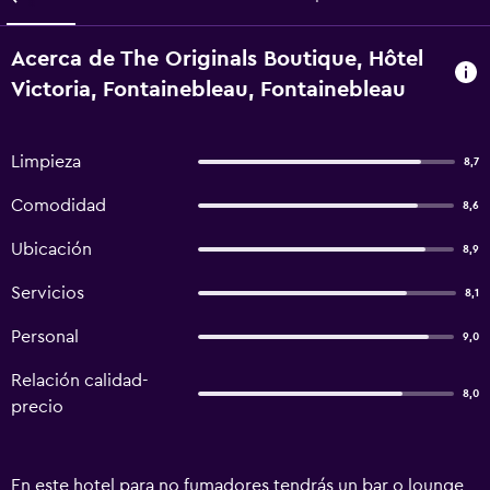
Acerca de The Originals Boutique, Hôtel
Victoria, Fontainebleau, Fontainebleau
Limpieza
8,7
Comodidad
8,6
Ubicación
8,9
Servicios
8,1
Personal
9,0
Relación calidad-
8,0
precio
En este hotel para no fumadores tendrás un bar o lounge,