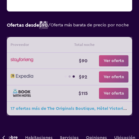
Ofertas desde
$90
/
Oferta más barata de precio por noche
Proveedor
Total noche
$90
Ver oferta
$92
Ver oferta
$115
Ver oferta
17 ofertas más de The Originals Boutique, Hôtel Victoria, Fontainebleau
Sobre
Habitaciones
Servicios
Opiniones
Ubicación