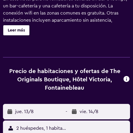
un bar-cafetería y una cafetería a tu disposición. La
conexión wifi en las zonas comunes es gratuita. Otras
instalaciones incluyen aparcamiento sin asistencia,
servicio de habitaciones las 24 horas y servicios de
Leer más
conserjería. The Originals Boutique Hotel Victoria
Fontainebleau ofrece 34 alojamientos con secador de pelo
y tabla de planchar con plancha. Cada alojamiento tiene
un mobiliario y decoración diferentes. Se ofrece una
televisión de pantalla plana en todas las habitaciones. Los
baños están equipados con bañera o ducha y artículos de
Precio de habitaciones y ofertas de The
higiene personal gratuitos. Este hotel en Fontainebleau
Originals Boutique, Hôtel Victoria,
ofrece acceso a Internet wifi gratis. Los servicios para las
Fontainebleau
personas de negocios incluyen escritorio y teléfono. Se
ofrece servicio nocturno de descubierta y servicio de
limpieza todos los días. Se pueden practicar las
jue. 13/8
-
vie. 14/8
actividades de ocio y esparcimiento que se indican más
abajo en las instalaciones o cerca del alojamiento (es
posible que se aplique un recargo).
2 huéspedes, 1 habitación