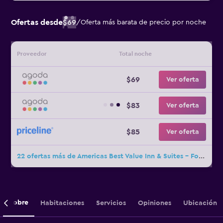
Ofertas desde
$69
/
Oferta más barata de precio por noche
Proveedor
Total noche
$69
Ver oferta
$83
Ver oferta
$85
Ver oferta
22 ofertas más de Americas Best Value Inn & Suites - Fontana
Sobre
Habitaciones
Servicios
Opiniones
Ubicación