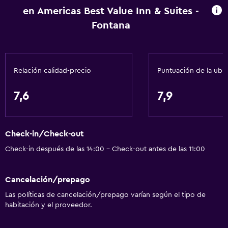
en Americas Best Value Inn & Suites -
Fontana
Baño
Ducha
Gorro de baño
Relación calidad-precio
Puntuación de la ubi
Tina de baño
Secador de pelo
7,6
7,9
Aseo
Papel higiénico
Check-in/Check-out
Baño privado
Check-in después de las 14:00 - Check-out antes de las 11:00
Comedor
Cancelación/prepago
Microondas
Las políticas de cancelación/prepago varían según el tipo de
Nevera
habitación y el proveedor.
Cafetera