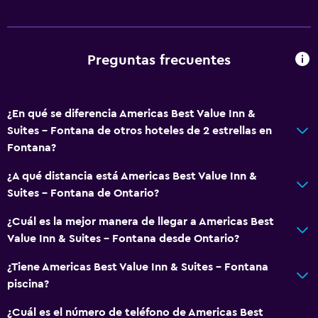
Máquina expendedora (bebidas)
Máquina expendedora (botanas)
Mesa de comedor
Preguntas frecuentes
General
¿En qué se diferencia Americas Best Value Inn &
Habitaciones familiares
Suites - Fontana de otros hoteles de 2 estrellas en
Zona de estar
Fontana?
Sofá
¿A qué distancia está Americas Best Value Inn &
Teléfono
Suites - Fontana de Ontario?
Alfombrado
¿Cuál es la mejor manera de llegar a Americas Best
Piso de mosaico/mármol
Value Inn & Suites - Fontana desde Ontario?
¿Tiene Americas Best Value Inn & Suites - Fontana
Sistema de entretenimiento
piscina?
Radio
¿Cuál es el número de teléfono de Americas Best
TV de pantalla plana