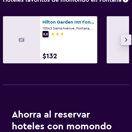
Hoteles favoritos de momondo en Fontana
Limpieza diaria
Servicios y facilidades
Hilton Garden Inn Fontana
Recepción 24 horas
10543 Sierra Avenue, Fontana, CA
3 estrellas
8,8
Ideal para familias
Cuna/cama nido disponibles
$132
Piscina
Piscina al aire libre
Ahorra al reservar
hoteles con momondo