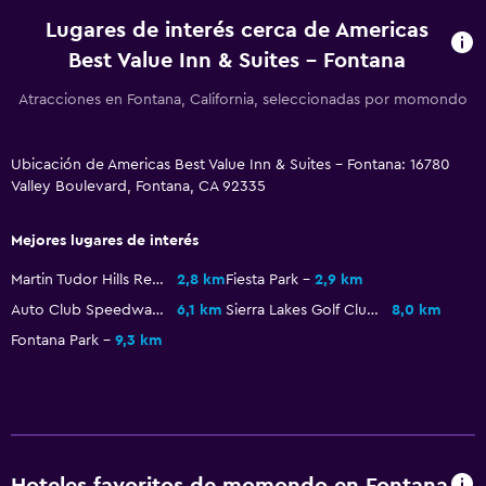
Despertador
Lugares de interés cerca de Americas
Perchero
Best Value Inn & Suites - Fontana
Armario o clóset
Atracciones en Fontana, California, seleccionadas por momondo
Zona de trabajo
Ubicación de Americas Best Value Inn & Suites - Fontana: 16780
Fax/fotocopiadora
Valley Boulevard, Fontana, CA 92335
Escritorio
Mejores lugares de interés
Estacionamiento y transporte
Martin Tudor Hills Regional Park
2,8 km
Fiesta Park
2,9 km
Estacionamiento gratuito
Auto Club Speedway
6,1 km
Sierra Lakes Golf Club
8,0 km
Fontana Park
9,3 km
Aire libre
Terraza
Salud y seguridad