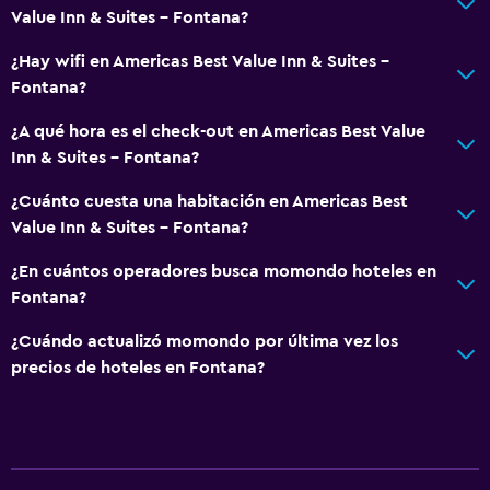
Value Inn & Suites - Fontana?
TV por cable o vía satélite
¿Hay wifi en Americas Best Value Inn & Suites -
TV
Fontana?
Accesibilidad y adecuación
¿A qué hora es el check-out en Americas Best Value
Inn & Suites - Fontana?
Habitaciones para no fumadores disponibles
Estacionamiento accesible
¿Cuánto cuesta una habitación en Americas Best
Value Inn & Suites - Fontana?
Áreas designadas para fumadores
¿En cuántos operadores busca momondo hoteles en
Lavandería
Fontana?
Lavandería
¿Cuándo actualizó momondo por última vez los
Plancha y tabla de planchar
precios de hoteles en Fontana?
Tendedero
Habitación