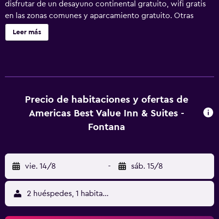
disfrutar de un desayuno continental gratuito, wifi gratis
en las zonas comunes y aparcamiento gratuito. Otras
instalaciones incluyen asistencia turística y para la compra
Leer más
de entradas y una máquina expendedora. Americas Best
Value Inn & Suites Fontana ofrece 50 alojamientos con aire
acondicionado, con acceso por pasillos exteriores y
cafetera y tetera y secador de pelo. Las habitaciones
disponen de balcón. Se ofrece una televisión de pantalla
plana de 42 pulgadas con canales por cable de
Precio de habitaciones y ofertas de
suscripción. Los huéspedes pueden utilizar los siguientes
Americas Best Value Inn & Suites -
servicios disponibles en las habitaciones: frigorífico y
Fontana
microondas. Este motel en Fontana ofrece acceso a
Internet wifi gratis. Los servicios para las personas de
negocios incluyen escritorio y teléfono; se ofrecen
vie. 14/8
-
sáb. 15/8
llamadas locales gratuitas (pueden existir restricciones).
Las habitaciones también incluyen tabla de planchar con
plancha y artículos de higiene personal gratuitos. Se
2 huéspedes, 1 habitación
ofrece servicio de limpieza todos los días. Los servicios de
ocio y esparcimiento en este motel incluyen una piscina al