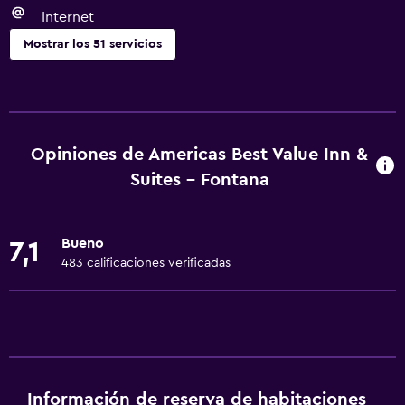
Internet
Mostrar los 51 servicios
Servicios básicos
Wifi gratis
Wifi disponible en todas las instalaciones
Opiniones de Americas Best Value Inn &
Internet
Suites - Fontana
Toallas
Artículos de aseo gratis
Bueno
7,1
Champú
483 calificaciones verificadas
Calefacción
Gel de ducha
Aire acondicionado
Papeleras
Información de reserva de habitaciones
Acondicionador