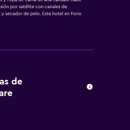
sión por satélite con canales de
 y secador de pelo. Este hotel en Forio
, 10 dispositivos o más). Entre las
o, sillas de oficina y teléfono. Se ofrece
lojamiento hay piscina al aire libre y bañera
as actividades de ocio y esparcimiento que
ecargo).
tas de
are