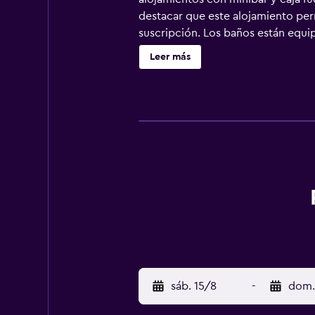
destacar que este alojamiento perm
suscripción. Los baños están equip
ofrece acceso a Internet wifi grat
Leer más
comodidades especialmente pensadas
servicio de limpieza todos los días
de hidromasaje. Otros servicios d
se indican más abajo en las instal
sáb. 15/8
-
dom.