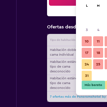
Bus
L
M
$97
Ofertas desde
/
Oferta má
3
4
Tipo de habitación
Proveedo
10
11
Habitación doble, 1
17
18
cama individual
Habitación estándar,
24
25
tipo de cama
desconocido
31
Habitación estándar,
tipo de cama
Más barato
desconocido
7 ofertas más de Panoramahotel by