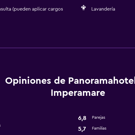
sulta (pueden aplicar cargos
Lavandería
Servicios básicos
Wifi gratis
Aire acondicionado
Artículos de aseo gratis
Calefacción
Opiniones de Panoramahote
Imperamare
6,8
Parejas
Aire libre
s
5,7
Familias
isponibles
Toallas de playa