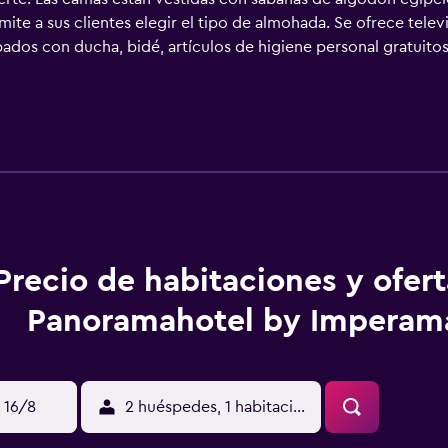
ite a sus clientes elegir el tipo de almohada. Se ofrece televi
ados con ducha, bidé, artículos de higiene personal gratuitos
is con una velocidad de 500 Mbps o más (para 6 personas o más
 para las personas en viaje de negocios se incluyen escritori
 y es posible solicitar juegos de cama hipoalergénicos. En el a
e ocio y esparcimiento incluyen sauna. Se pueden practicar l
aciones o cerca del alojamiento (es posible que se aplique un r
Precio de habitaciones y ofer
Panoramahotel by Imperam
 16/8
2 huéspedes, 1 habitación