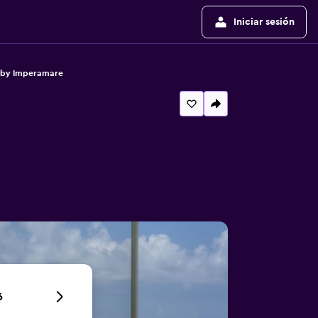
Iniciar sesión
 by Imperamare
6