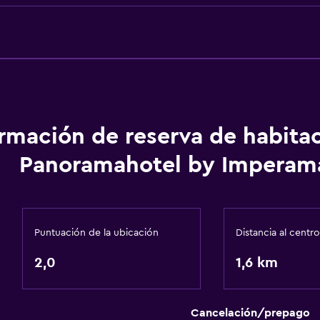
 (pueden aplicar cargos extra)
Playa privada
Jardín
Piscina y spa
Sauna
Piscina al aire libre
ormación de reserva de habita
Panoramahotel by Imperam
Sistema de entretenimi
Biblioteca
Puntuación de la ubicación
Distancia al centro
Lavandería
2,0
1,6 km
Lavandería
Cancelación/prepago
Comedor