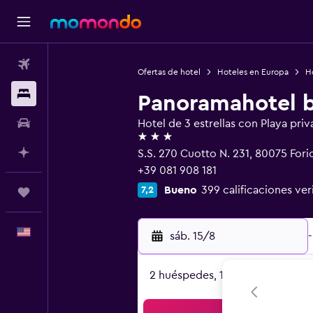
Vuelos
Ofertas de hotel
Hoteles en Europa
Ho
Alojamientos
Panoramahotel 
Autos
Hotel de 3 estrellas con Playa priv
3 estrellas
Planifica con IA
S.S. 270 Cuotto N. 231, 80075 Fori
+39 081 908 181
Bueno
399 calificaciones ver
7,2
Trips
Español
sáb. 15/8
-
2 huéspedes, 1 habitación