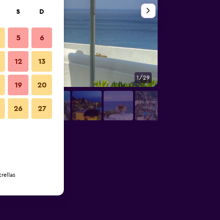
S
D
5
6
12
13
1/29
Balcón
19
20
26
27
rellas