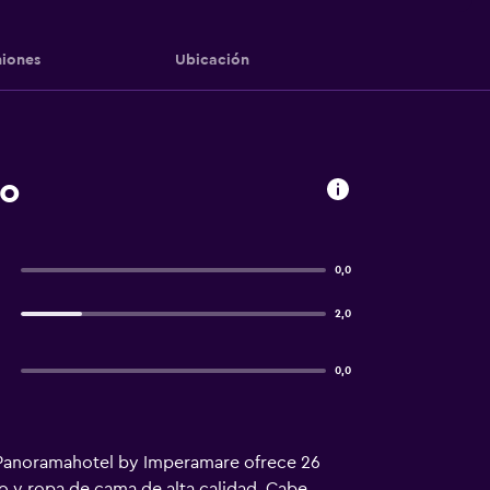
iones
Ubicación
io
0,0
2,0
0,0
. Panoramahotel by Imperamare ofrece 26
o y ropa de cama de alta calidad. Cabe