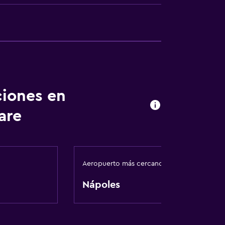
ciones en
are
ento
Aeropuerto más cercano
Nápoles