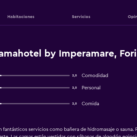
Habitaciones
Servicios
Opin
amahotel by Imperamare, For
Comodidad
2,0
Personal
2,0
Comida
2,0
ran fantásticos servicios como bañera de hidromasaje o sauna
uerte. Las camas están vestidas con sábanas de algodón egipci