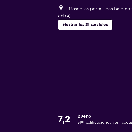
Mascotas permitidas bajo con
extra)
Mostrar los 31 servicios
Actividades
Observación de ballenas
Ecoturismo
Acceso a la playa
Bicicletas
Sala de juegos
Windsurf
Buceo
Bueno
7,2
Accesibilidad y adecuación
399 calificaciones verificada
Habitaciones para no fumadores d