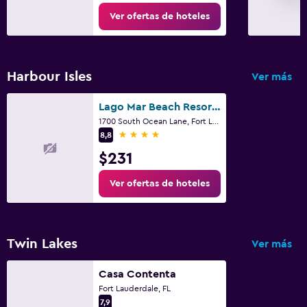
Ver ofertas de hoteles
Harbour Isles
Ver más
Lago Mar Beach Resort And Club
1700 South Ocean Lane, Fort Lauderdale, FL
4 estrellas
8,8
$231
Ver ofertas de hoteles
Twin Lakes
Ver más
Casa Contenta
Fort Lauderdale, FL
7,9