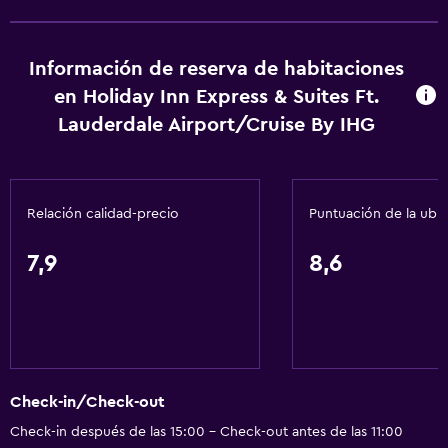
Gel de ducha
Aire acondicionado
Información de reserva de habitaciones
Papeleras
en Holiday Inn Express & Suites Ft.
Acondicionador
Lauderdale Airport/Cruise By IHG
Accesibilidad y adecuación
Unidad accesible para personas en silla de ruedas
Relación calidad-precio
Puntuación de la ubi
Accesibilidad
7,9
8,6
Ascensor
Ascensor disponible
Estacionamiento accesible
Tina de baño adaptada
Para no fumadores
Check-in/Check-out
Lavabo bajo
Check-in después de las 15:00 - Check-out antes de las 11:00