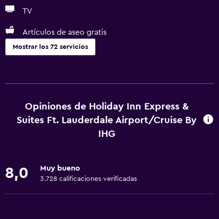
TV
Artículos de aseo gratis
Mostrar los 72 servicios
Servicios básicos
Wifi gratis
Internet
Opiniones de Holiday Inn Express &
Ropa de cama
Suites Ft. Lauderdale Airport/Cruise By
Toallas
IHG
Extinguidor
Artículos de aseo gratis
Muy bueno
8,0
Champú
3.728 calificaciones verificadas
Alarma de humo
Adaptador