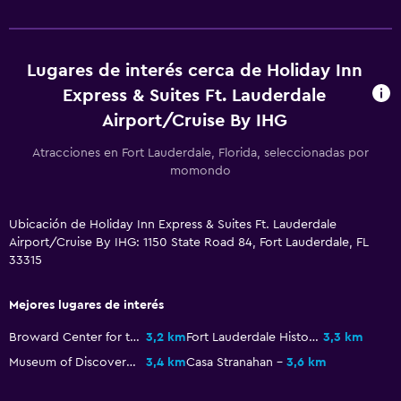
Sistema de entretenimiento
TV de pantalla plana
Lugares de interés cerca de Holiday Inn
TV
Express & Suites Ft. Lauderdale
Reproductor de DVD
Airport/Cruise By IHG
Atracciones en Fort Lauderdale, Florida, seleccionadas por
Lavandería
momondo
Lavandería
Servicios de lavandería/tintorería
Ubicación de Holiday Inn Express & Suites Ft. Lauderdale
Plancha y tabla de planchar
Airport/Cruise By IHG: 1150 State Road 84, Fort Lauderdale, FL
33315
Habitación
Mejores lugares de interés
Enchufe cerca de la cama
Broward Center for the Performing Arts
3,2 km
Fort Lauderdale History Center
3,3 km
Sofá cama
Museum of Discovery and Science
3,4 km
Casa Stranahan
3,6 km
Armario o clóset