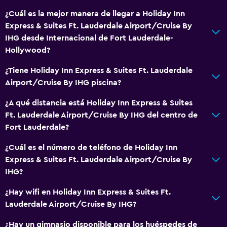
Comedor
¿Cuál es la mejor manera de llegar a Holiday Inn
Express & Suites Ft. Lauderdale Airport/Cruise By
Microondas
IHG desde Internacional de Fort Lauderdale-
Tetera/cafetera
Hollywood?
Nevera
¿Tiene Holiday Inn Express & Suites Ft. Lauderdale
Cafetera
Airport/Cruise By IHG piscina?
Máquina expendedora (bebidas)
¿A qué distancia está Holiday Inn Express & Suites
Máquina expendedora (botanas)
Ft. Lauderdale Airport/Cruise By IHG del centro de
Fort Lauderdale?
General
¿Cuál es el número de teléfono de Holiday Inn
Zona de estar
Express & Suites Ft. Lauderdale Airport/Cruise By
Posibilidad de habitaciones conectadas
IHG?
Sofá
¿Hay wifi en Holiday Inn Express & Suites Ft.
Alfombrado
Lauderdale Airport/Cruise By IHG?
Piso de mosaico/mármol
¿Hay un gimnasio disponible para los huéspedes de