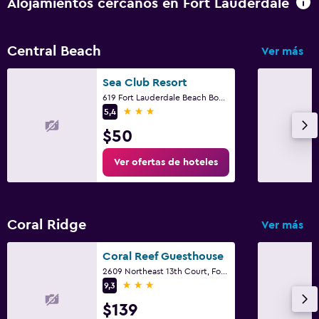
Alojamientos cercanos en Fort Lauderdale
Gimnasio
Gimnasio
Central Beach
Ver más
Sea Club Resort
619 Fort Lauderdale Beach Boulevard, Fort Lauderdale, FL
3 estrellas
5,4
$50
Ver ofertas de hoteles
Coral Ridge
Ver más
Coral Reef Guesthouse
2609 Northeast 13th Court, Fort Lauderdale, FL
3 estrellas
9,3
$139