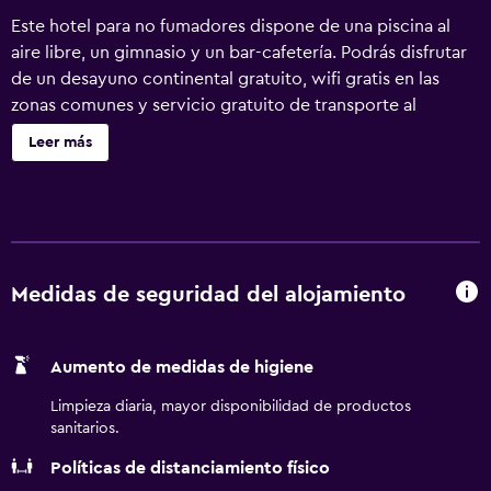
Este hotel para no fumadores dispone de una piscina al
aire libre, un gimnasio y un bar-cafetería. Podrás disfrutar
de un desayuno continental gratuito, wifi gratis en las
zonas comunes y servicio gratuito de transporte al
aeropuerto. Otras instalaciones incluyen aparcamiento sin
Leer más
asistencia, un centro de negocios y una sala de reuniones.
Holiday Inn Express Hotel & Suites Ft Lauderdale
Airport/Cru by IHG ofrece 100 alojamientos con aire
acondicionado, reproductor de DVD y caja fuerte. Se
ofrece una televisión de pantalla plana con canales por
satélite de suscripción y películas de pago. Los huéspedes
Medidas de seguridad del alojamiento
pueden utilizar los siguientes servicios disponibles en las
habitaciones: frigorífico, microondas y cafetera y tetera.
Aumento de medidas de higiene
Los baños están equipados con artículos de higiene
personal gratuitos y secador de pelo. Los huéspedes
Limpieza diaria, mayor disponibilidad de productos
pueden navegar por la web gracias a nuestro acceso a
sanitarios.
Internet wifi gratis. Los servicios para las personas de
Políticas de distanciamiento físico
negocios incluyen escritorio y teléfono; se ofrecen