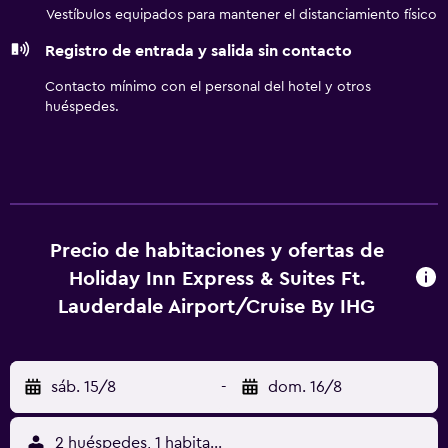
llamadas locales gratuitas (pueden existir restricciones).
Vestíbulos equipados para mantener el distanciamiento físico
Se ofrece servicio de limpieza todos los días. Los servicios
Registro de entrada y salida sin contacto
de ocio y esparcimiento en este hotel incluyen una piscina
al aire libre y gimnasio.
Contacto mínimo con el personal del hotel y otros
huéspedes.
Precio de habitaciones y ofertas de
Holiday Inn Express & Suites Ft.
Lauderdale Airport/Cruise By IHG
sáb. 15/8
-
dom. 16/8
2 huéspedes, 1 habitación