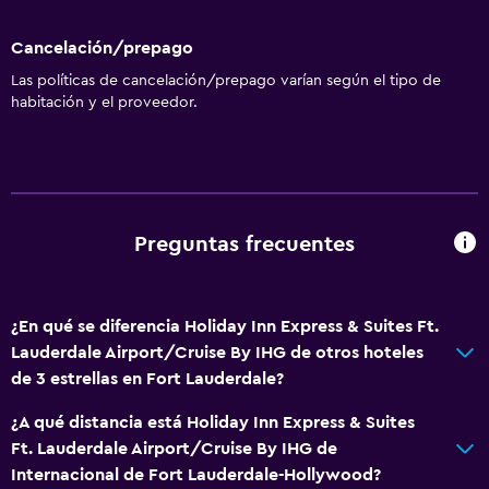
Almohada sin plumas
Inodoro con barras de apoyo
Cancelación/prepago
Plantas superiores accesibles por ascensor
Las políticas de cancelación/prepago varían según el tipo de
habitación y el proveedor.
Entrada privada
Baño
Gorro de baño
Tina de baño
Preguntas frecuentes
Secador de pelo
Aseo
¿En qué se diferencia Holiday Inn Express & Suites Ft.
Papel higiénico
Lauderdale Airport/Cruise By IHG de otros hoteles
de 3 estrellas en Fort Lauderdale?
Cepillo de dientes
Baño privado
¿A qué distancia está Holiday Inn Express & Suites
Ft. Lauderdale Airport/Cruise By IHG de
Ducha italiana
Internacional de Fort Lauderdale-Hollywood?