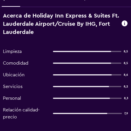
Acerca de Holiday Inn Express & Suites Ft.
Lauderdale Airport/Cruise By IHG, Fort
Lauderdale
Limpieza
8,5
Comodidad
8,5
Ubicación
8,6
Servicios
8,2
Personal
8,3
Relación calidad-
7,9
precio