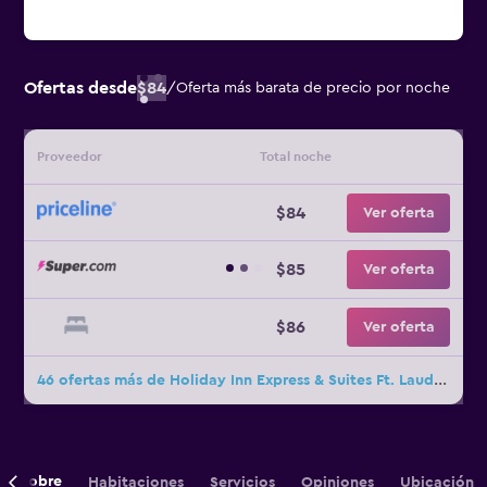
Ofertas desde
$84
/
Oferta más barata de precio por noche
Proveedor
Total noche
$84
Ver oferta
$85
Ver oferta
$86
Ver oferta
46 ofertas más de Holiday Inn Express & Suites Ft. Lauderdale Airport/Cruise By IHG
Sobre
Habitaciones
Servicios
Opiniones
Ubicación