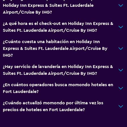
Espacio de almacenamiento
Holiday Inn Express & Suites Ft. Lauderdale
Airport/Cruise By IHG?
Servicios y facilidades
¿A qué hora es el check-out en Holiday Inn Express &
Cajero automático/banco
Suites Ft. Lauderdale Airport/Cruise By IHG?
Centro de negocios
¿Cuánto cuesta una habitación en Holiday Inn
Caja fuerte
Express & Suites Ft. Lauderdale Airport/Cruise By
IHG?
Instalaciones para reuniones
Check-out exprés
¿Hay servicio de lavandería en Holiday Inn Express &
Suites Ft. Lauderdale Airport/Cruise By IHG?
Recepción 24 horas
¿En cuántos operadores busca momondo hoteles en
Estacionamiento y transporte
Fort Lauderdale?
Estacionamiento
¿Cuándo actualizó momondo por última vez los
Traslado al aeropuerto gratuito
precios de hoteles en Fort Lauderdale?
Estacionamiento privado