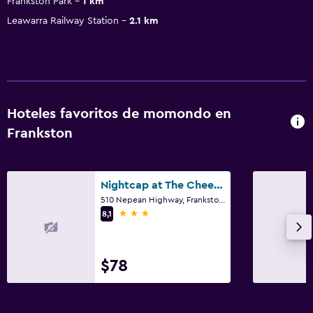
Frankston Park
1 km
Leawarra Railway Station
2.1 km
Hoteles favoritos de momondo en
Frankston
Nightcap at The Cheeky Squire
510 Nepean Highway, Frankston, VIC
3 estrellas
8,1
$78