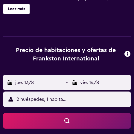
tu programa favorito en la televisión con canales por
Leer más
cable. El baño privado con bañera con ducha dispone de
artículos de tocador gratuitos y secador de pelo. Las
comodidades incluyen tetera/pava eléctrica y café
instantáneo/té gratis, además de un servicio de limpieza
disponible todos los días. Servicios Aprovecha los
prácticos servicios que se te ofrecen, como acceso a
Precio de habitaciones y ofertas de
internet por wifi gratuito o un salón de fiestas. Ubicación
Frankston International
del establecimiento Al reservar tu estadía en Frankston
International, te encontrarás en el corazón de Melbourne,
a 15 minutos a pie de Frankston Beach y Centro artístico
jue. 13/8
-
vie. 14/8
Frankston. Hospédate en este hotel y estarás a 13,9 km de
Mornington Racecourse, así como a 14,1 km de
Mornington Park. Para Comer Si quieres cenar, encontrarás
2 huéspedes, 1 habitación
opciones deliciosas en Taggarts, un restaurante con
especialidad en cocina local. Aunque también puedes
llamar al servicio a la habitación disponible con horario
limitado si no quieres salir. Disfruta de tu bebida favorita