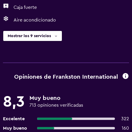
propiedad acepta tarjetas de crédito, tarjetas de débito y
Caja fuerte
efectivo. El personal de recepción recibirá a los
huéspedes al momento de su llegada. Al hacer el check-in,
Aire acondicionado
los huéspedes deben presentar un certificado de
vacunación completa contra el COVID-19. Todos los
Mostrar los 9 servicios
huéspedes a partir de los 16 años deben presentar un
certificado de vacunación contra el COVID-19, y deben
haber completado el esquema al menos 1 días antes del
check-in. Check-Out El Checkout se realiza a las 10:00
Mascotas No se aceptan mascotas Se aceptan animales de
servicio Se aceptan animales de servicio sin cargos ni
Opiniones de Frankston International
restricciones Instrucciones Generales Sin camas
plegables/extra disponibles Sin cunas disponibles Sin
ascensor Solo trabajadores esenciales: NO El
8,3
Muy bueno
establecimiento se limpia con desinfectante Se
713 opiniones verificadas
proporciona gel para manos gratis a los huéspedes Se
implementan medidas de distanciamiento social en el
Excelente
322
establecimiento El establecimiento asegura que está
Muy bueno
160
implementando medidas para reforzar la limpieza Las