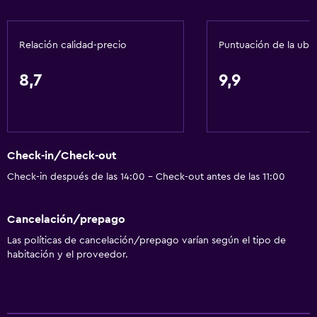
Adaptador
Gel de ducha
Relación calidad-precio
Puntuación de la ubi
Papeleras
Acondicionador
8,7
9,9
General
Habitaciones familiares
Check-in/Check-out
Vista al jardín
Check-in después de las 14:00 - Check-out antes de las 11:00
Vista al patio interior
Posibilidad de habitaciones conectadas
Cancelación/prepago
Vista a la montaña
Las políticas de cancelación/prepago varían según el tipo de
Vista a la piscina
habitación y el proveedor.
Espacio de almacenamiento
Vista a una calle tranquila