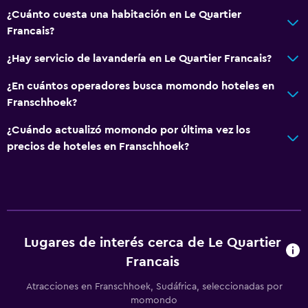
¿Cuánto cuesta una habitación en Le Quartier
Entrada privada
Francais?
Accesibilidad
¿Hay servicio de lavandería en Le Quartier Francais?
Ducha adaptada para silla de ruedas
Estacionamiento accesible
¿En cuántos operadores busca momondo hoteles en
Franschhoek?
Plantas superiores accesibles por escaleras
¿Cuándo actualizó momondo por última vez los
Servicios y facilidades
precios de hoteles en Franschhoek?
Renta de autos
Servicio de despertador
Servicio de conserjería
Cambio de divisas
Lugares de interés cerca de Le Quartier
Servicio de habitaciones
Francais
Mostrador de información turística
Atracciones en Franschhoek, Sudáfrica, seleccionadas por
Acceso con llave
momondo