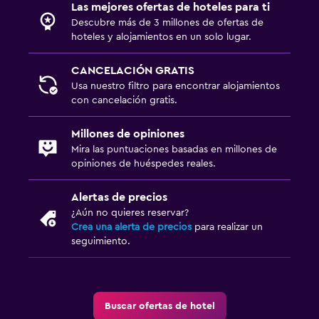
Las mejores ofertas de hoteles para ti
Comedor
Descubre más de 3 millones de ofertas de
hoteles y alojamientos en un solo lugar.
Almuerzos para llevar
Fruta
CANCELACIÓN GRATIS
Usa nuestro filtro para encontrar alojamientos
Menús para dietas especiales (bajo petición)
con cancelación gratis.
Restaurante
La comida se puede entregar en el alojamiento
Millones de opiniones
Mira las puntuaciones basadas en millones de
Minibar
opiniones de huéspedes reales.
Desayuno en la habitación
Alertas de precios
Mesa de comedor
¿Aún no quieres reservar?
Crea una alerta de precios
para realizar un
Aire libre
seguimiento.
Comedor al aire libre
Muebles de exterior
Buscar ofertas de hotel
Jardín