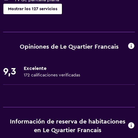
Mostrar los 127 servicios
Servicios básicos
Wifi disponible en todas las instalaciones
Internet
Opiniones de Le Quartier Francais
Extinguidor
Artículos de aseo gratis
Excelente
9,3
Alarma de humo
172 calificaciones verificadas
Calefacción
Aire acondicionado
Wifi gratis
Ropa de cama
Información de reserva de habitaciones
Toallas
en Le Quartier Francais
Champú