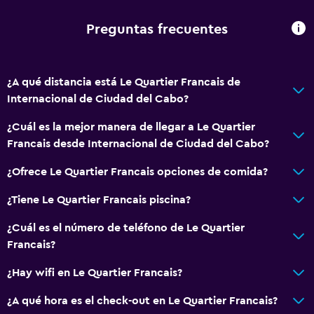
Chimenea
Zona de estar
Preguntas frecuentes
Pantuflas
Sofá
¿A qué distancia está Le Quartier Francais de
Teléfono
Internacional de Ciudad del Cabo?
Independiente
¿Cuál es la mejor manera de llegar a Le Quartier
Francais desde Internacional de Ciudad del Cabo?
Accesibilidad y adecuación
¿Ofrece Le Quartier Francais opciones de comida?
Unidad ubicada en la planta baja
Unidad accesible para personas en silla de ruedas
¿Tiene Le Quartier Francais piscina?
Hipoalergénico
¿Cuál es el número de teléfono de Le Quartier
Almohada hipoalergénica
Francais?
Para no fumadores
¿Hay wifi en Le Quartier Francais?
Almohada sin plumas
¿A qué hora es el check-out en Le Quartier Francais?
Áreas designadas para fumadores