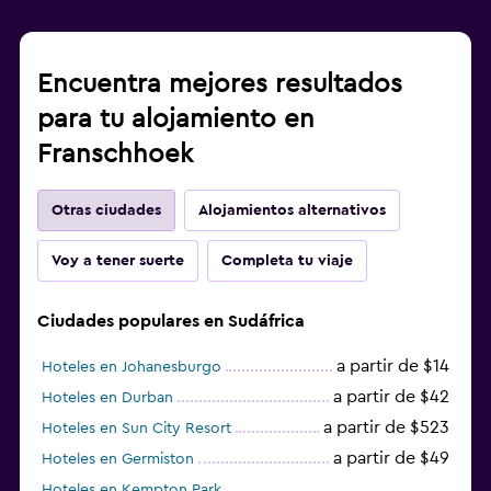
Juguetes para piscina
Encuentra mejores resultados
Zona de trabajo
para tu alojamiento en
Escritorio
Franschhoek
Otras ciudades
Alojamientos alternativos
Voy a tener suerte
Completa tu viaje
Ciudades populares en Sudáfrica
a partir de $14
Hoteles en Johanesburgo
a partir de $42
Hoteles en Durban
a partir de $523
Hoteles en Sun City Resort
a partir de $49
Hoteles en Germiston
Hoteles en Kempton Park