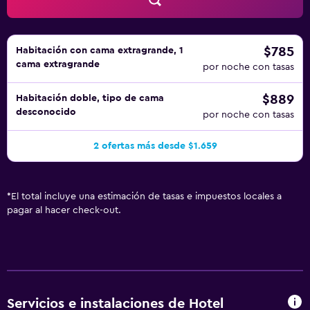
máquina de café espresso y botella de agua gratuita. Se
ofrece servicio de descubierta nocturno y servicio de
limpieza todos los días. Es posible solicitar juegos de cama
hipoalergénicos. Los servicios de ocio y esparcimiento en
$785
Habitación con cama extragrande, 1
cama extragrande
este hotel incluyen una piscina al aire libre. Se pueden
por noche con tasas
practicar las actividades de ocio y esparcimiento que se
$889
Habitación doble, tipo de cama
indican más abajo en las instalaciones o cerca del
desconocido
por noche con tasas
alojamiento (es posible que se aplique un recargo).
2 ofertas más desde $1.659
*
El total incluye una estimación de tasas e impuestos locales a
pagar al hacer check-out.
Servicios e instalaciones de Hotel