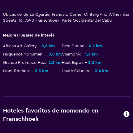
Check-out exprés
Ubicación de Le Quartier Francais: Corner Of Berg And Wilhelmina
Check-in/check-out privado
Streets, 16, 7690 Franschhoek, Parte Occidental del Cabo
Recepción 24 horas
Caja fuerte
Mejores lugares de interés
Botella de agua
African Art Gallery
0,3 km
Dieu Donne
0,7 km
Huguenot Monument
0,8 km
Chamonix
1,6 km
Baño
Grande Provence Heritage Wine Estate
2,2 km
Haut Espoir
3,2 km
Secador de pelo
Mont Rochelle
3,3 km
Haute Cabriere
3,4 km
Albornoz
Baño privado
Ducha
Gorro de baño
Hoteles favoritos de momondo en
Baño pequeño adicional
Franschhoek
Tina de baño