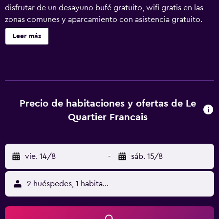
disfrutar de un desayuno bufé gratuito, wifi gratis en las
zonas comunes y aparcamiento con asistencia gratuito.
También encontrarás café o té en las zonas comunes,
Leer más
servicio de habitaciones las 24 horas y servicios de
conserjería. Le Quartier Francais ofrece 25 alojamientos,
con acceso por pasillos exteriores y minibar (con algunos
artículos gratuitos) y minibar. Las camas están vestidas
con ropa de cama de alta calidad. Cabe destacar que este
alojamiento permite a sus clientes elegir el tipo de
Precio de habitaciones y ofertas de Le
almohada. Se ofrece una televisión de pantalla plana de 40
Quartier Francais
pulgadas con canales digitales y Netflix. Los baños están
equipados con bañera o ducha, albornoces, zapatillas y
artículos de higiene personal gratuitos. Los huéspedes
vie. 14/8
-
sáb. 15/8
pueden navegar por la web gracias a nuestro acceso a
Internet wifi gratis. Los servicios para las personas de
negocios incluyen escritorio y cajas fuertes, además de
2 huéspedes, 1 habitación
teléfono; se ofrecen llamadas locales gratuitas (pueden
existir restricciones). Las habitaciones también incluyen