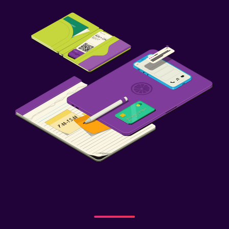
Cámaras CCTV en zonas comunes
Cámaras CCTV en el exterior
Seguridad las 24 horas
Botiquín de primeros auxilios
Detector de monóxido de carbono
Estacionamiento y transporte
Traslado al aeropuerto (con cargos)
Estacionamiento gratuito
Servicio de traslado (cargo adicional)
Estacionamiento en la calle
Valet parking
Lavandería
Lavandería