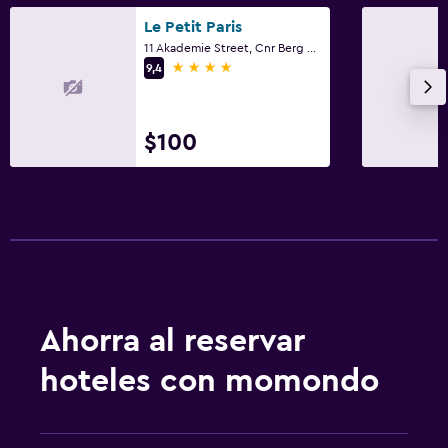
Aseo
Le Petit Paris
Papel higiénico
11 Akademie Street, Cnr Berg St, Franschhoek, Parte Occidental del Cabo
4 estrellas
9,4
Ducha italiana
Cocina
$100
Copas
Tetera eléctrica
Utensilios de cocina
Cocina
Microondas
Tetera/cafetera
Ahorra al reservar
Tetera
hoteles con momondo
Nevera
Cafetera