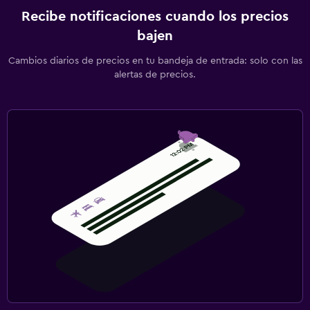
Servicio de planchado
Recibe notificaciones cuando los precios
bajen
Servicios de lavandería/tintorería
Plancha para pantalones
Cambios diarios de precios en tu bandeja de entrada: solo con las
alertas de precios.
Plancha y tabla de planchar
Actividades
Bicicletas
Juegos de mesa/rompecabezas
Ciclismo
Paseos a caballo
Senderismo
Piscina
Piscina al aire libre