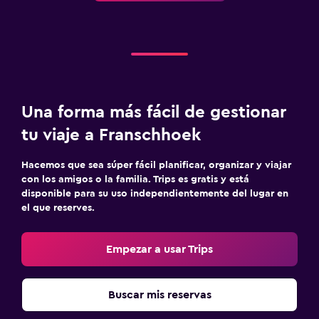
Terraza/patio
Sillas de playa
Terraza
Habitación
Una forma más fácil de gestionar
Camas extralargas (+2 m)
tu viaje a Franschhoek
Almohada de plumas
Hacemos que sea súper fácil planificar, organizar y viajar
Enchufe cerca de la cama
con los amigos o la familia. Trips es gratis y está
Sofá cama
disponible para su uso independientemente del lugar en
el que reserves.
Perchero
Armario o clóset
Empezar a usar Trips
Salud y seguridad
Buscar mis reservas
Limpieza diaria